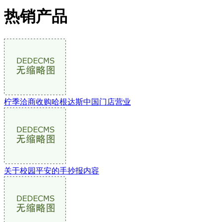
热销产品
柠季洽商收购哈根达斯中国门店营业
关于校园平安的手抄报内容