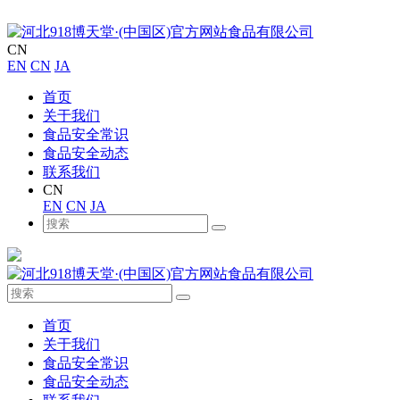
CN
EN
CN
JA
首页
关于我们
食品安全常识
食品安全动态
联系我们
CN
EN
CN
JA
首页
关于我们
食品安全常识
食品安全动态