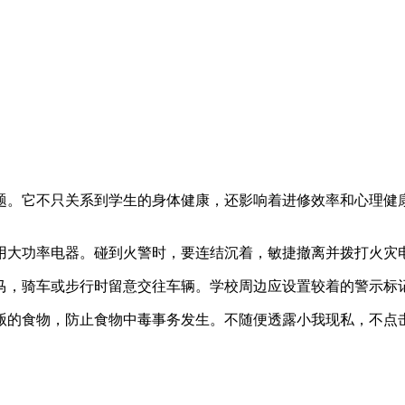
。它不只关系到学生的身体健康，还影响着进修效率和心理健康
大功率电器。碰到火警时，要连结沉着，敏捷撤离并拨打火灾电
，骑车或步行时留意交往车辆。学校周边应设置较着的警示标
的食物，防止食物中毒事务发生。不随便透露小我现私，不点击