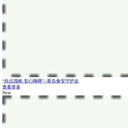
“你点我检 安心嗨啤”--青岛食安守护走
查看更多
New