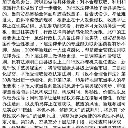
加了近程办公、跨境协做等具体景象；对不合理获取、利用和
披露行为也做出了进一步细化，为行政法律供给了更具操做性
的。当前贸易奥秘全体面对胶葛数量多、提告状讼少、举证难
度大、胜诉率偏低的现状，根源正在于人发觉侵权、收集举证
存正在现实妨碍。从轨制功能来看，行政本可无效填补这一短
板，但过往实践中，行政法律阐扬的感化较为无限。此中的主
要要素正在于，虽然行政机关具备法律手段劣势，但贸易奥秘
案件专业性极强，下层法律步队的专业能力取办案前提有所不
脚。因而，2026年新规的一大焦点感化，即是健全管辖法则取
法律办法，为下层法律工做供给更强。一是调整案件管辖法
则。原有法则明白由县级以上工商行政办理机关担任查处，新
规针敌手艺奥秘案件，将管辖层级从县级上调至市级。二是细
化提交、举报受理取侵权认定法则，对《反不合理合作法》第
39条做出进一步细化。此中第17条、18条特地规范当事人的举
报要求：举报人该当提商量案消息属于贸易奥秘的初步，审覆
按量要素包罗消息构成过程、构成时间、奥秘性、价值性以及
保密办法等；同时需举证证明侵权方存正在接触可能性、保密
办法遭到，以及消息存正在被获取、披露的风险。新规参照司
法实践中“接触 + 本色不异、解除来历” 的裁判思，将原有 “分
歧性或不异性” 的证明尺度，调整为更为矫捷的本色性不异认
定尺度。第22条、23条充分下层法律手段，细化查询拜访权
限；针对专业手艺问题，答应当事人委托判定机构或具有特地