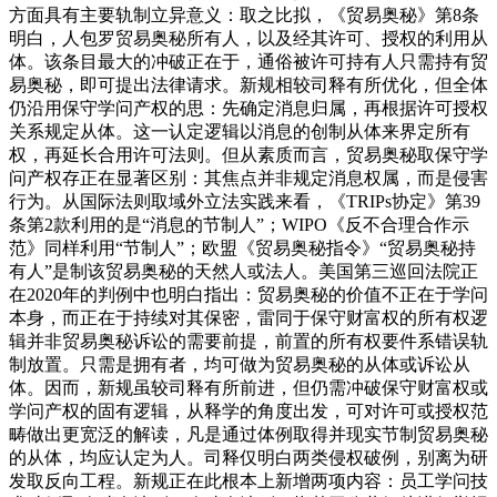
方面具有主要轨制立异意义：取之比拟，《贸易奥秘》第8条
明白，人包罗贸易奥秘所有人，以及经其许可、授权的利用从
体。该条目最大的冲破正在于，通俗被许可持有人只需持有贸
易奥秘，即可提出法律请求。新规相较司释有所优化，但全体
仍沿用保守学问产权的思：先确定消息归属，再根据许可授权
关系规定从体。这一认定逻辑以消息的创制从体来界定所有
权，再延长合用许可法则。但从素质而言，贸易奥秘取保守学
问产权存正在显著区别：其焦点并非规定消息权属，而是侵害
行为。从国际法则取域外立法实践来看，《TRIPs协定》第39
条第2款利用的是“消息的节制人”；WIPO《反不合理合作示
范》同样利用“节制人”；欧盟《贸易奥秘指令》“贸易奥秘持
有人”是制该贸易奥秘的天然人或法人。美国第三巡回法院正
在2020年的判例中也明白指出：贸易奥秘的价值不正在于学问
本身，而正在于持续对其保密，雷同于保守财富权的所有权逻
辑并非贸易奥秘诉讼的需要前提，前置的所有权要件系错误轨
制放置。只需是拥有者，均可做为贸易奥秘的从体或诉讼从
体。因而，新规虽较司释有所前进，但仍需冲破保守财富权或
学问产权的固有逻辑，从释学的角度出发，可对许可或授权范
畴做出更宽泛的解读，凡是通过体例取得并现实节制贸易奥秘
的从体，均应认定为人。司释仅明白两类侵权破例，别离为研
发取反向工程。新规正在此根本上新增两项内容：员工学问技