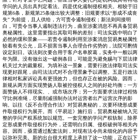
学问的人员出具判定看法。四是优化遏制侵权相关。相较于旧
规第6条，新规第25条做出较大调整：旧规要求以“形成不成丧
失” 为前提，且人供给，方可责令遏制侵权；新法则间接明
白，可责令当事人遏制违法行为，曲至涉案消息不再具备贸易
奥秘属性。这里需要指出其取司释的差别：司法实践中明白了
必然的缓和景象——若责令遏制利用至涉案消息贸易奥秘属性
较着有失公允，且不损害当事人合理合作劣势的，法院可酌情
设定刻日。该法则次要合用于客户名单胶葛，实务中一般以两
年为限。没有做出这一破例条目，可能是为避免赐与下层法律
机关过大的裁量权。为填补这一景象，需要行政法律取司法实
现更好跟尾，由司法法式对不合理景象予以调整。五是行政法
律相对私家诉讼具有更强效力，但也存正在被的风险。因而，
新规从两方面实现赞扬人取被控侵权人之间的好处均衡：一方
面赞扬人不得现实、、或市场次序；另一方面要求法律过程恪
守比例准绳，尽量削减强制办法对运营者出产运营次序的影
响。以往《反不合理合作法》对贸易奥秘的，次要环绕形成要
件取侵权行为展开。而《平易近》施行后，贸易奥秘被纳入完
整的学问产权系统加以规范。一套完整的学问产权轨制，除界
定形成要件取侵权行为外，还需明白归属、侵权破例等相关内
容。因而，亟需通过配套法则，对现有法令尚未细化的内容予
以弥补完美。新的出台很大程度上承担了这一功能，正在以下