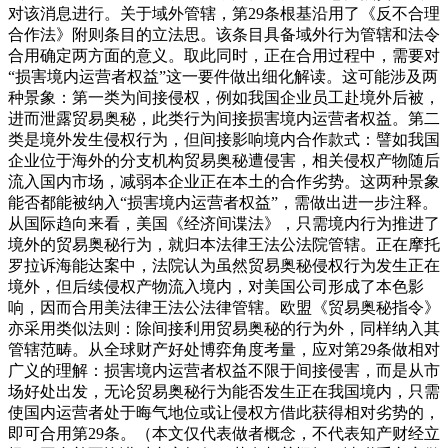
对该消息进行。关于域外管辖，第29条根基沿用了《反不合理
合作法》附则条目的立法思。该条目具备域外行为管辖和法令
合用确定两方面的意义。取此同时，正在合用过程中，需要对
“损害境内运营者权益”这一要件做出细化解读。这可能涉及两
种景象：第一类为间接侵权，例如我国企业员工赴境外后被，
进而泄露贸易奥秘，此类行为间接损害境内运营者权益。第二
类是境外发生侵权行为，但间接影响境内合作款式：譬如我国
企业位于海外的分支机构贸易奥秘遭侵害，相关侵权产物随后
流入国内市场，减弱本企业正在本土的合作劣势。这两种景象
能否都能被纳入“损害境内运营者权益”，需做出进一步注释。
从国际趋向来看，美国《经济间谍法》，只需境内行为推进了
境外的贸易奥秘行为，就归本法律王法公法院管辖。正在摩托
罗拉诉海能达案中，法院认为虽然贸易奥秘侵权行为发生正在
境外，但后续侵权产物流入境内，对美国公司形成了本色影
响，因而合用美法律王法公法律管辖。欧盟《贸易奥秘指令》
亦采用类似法则：除间接利用贸易奥秘的行为外，同样纳入其
管辖范畴。从全球财产好处博弈角度考量，应对第29条做相对
广义的理解：损害境内运营者权益不限于间接侵害，而是从市
场好处出发，无论贸易奥秘行为能否发生正在我国境内，只需
使国内运营者处于晦气地位或让侵权方借此获得相对劣势的，
即可合用第29条。（本文仅代表做者概念，不代表知产财经立