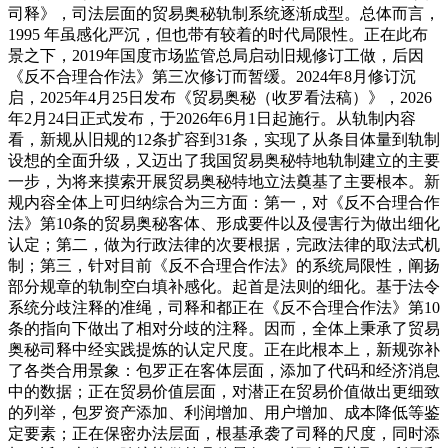
司释》，司法层面的贸易奥秘轨制系统逐渐成型。总体而言，
1995 年虽感化严沉，但也带有较着的时代局限性。正在此布
景之下，2019年国度市场监管总局启动旧规修订工做，后因
《反不合理合作法》第三次修订而暂缓。2024年8月修订沉
启，2025年4月25日发布《贸易奥秘（收罗看法稿）》，2026
年2月24日正式发布，于2026年6月1日起施行。从轨制内容
看，新规从旧规的12条扩容到31条，实现了从条目体量到轨制
设想的全面升级，又迈出了我国贸易奥秘特地轨制建立的主要
一步，为将来摸索开展贸易奥秘特地立法奠基了主要根本。新
规内容全体上可归纳综合为三方面：第一，对《反不合理合作
法》第10条的贸易奥秘客体、形成要件以及侵害行为做出细化
认定；第二，做为行政法律的次要根据，完政法律的取法式机
制；第三，针对目前《反不合理合作法》的系统局限性，阐扬
部分规章的轨制空白填补感化。起首是法则的细化。基于法令
系统分歧注释的准绳，司释和都正在《反不合理合作法》第10
条的指向下做出了相对分歧的注释。因而，全体上秉承了贸易
奥秘司释中经实践提炼的认定尺度。正在此根本上，新规弥补
了各类合用景象：包罗正在客体层面，添加了代码和经济消息
中的数据；正在贸易价值层面，对潜正在贸易价值做出更细致
的列举，包罗资产添加、利润增加、用户增加、成本降低等鉴
定要素；正在保密办法层面，根基承袭了司释的尺度，同时添