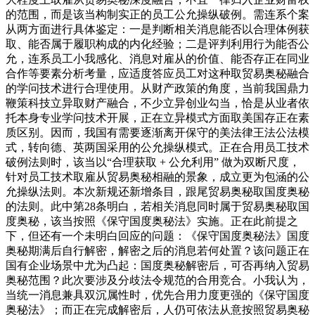
的范围，而是该当构制实正的员工公允操纵破例。需连系个案
从两方面进行具体鉴定：一是判断相关消息能否以合理体例获
取、能否属于履职构成的内化经验；二是评判利用行为能否公
允，连系员工小我感化、消息对雇从的价值、能否存正在同业
合作等要素分析考量，应适度答应员工对这种取贸易奥秘融合
的学问技术进行合理使用。从财产政策的角度，当前我国鼎力
鞭策科技立异取财产融合，不少立异创业勾当，恰是从业者依
托本身专业学问技术开展，正在立异模式方面取美国存正在素
质区别。因而，我国有需要逐渐离开保守的美法律王法公法模
式，转向德、英两国采用的公允操纵模式。正在合用员工技术
破例法则时，该当以“合理获取 + 公允利用” 做为双断尺度，
针对员工技术取雇从贸易奥秘相融的景象，成立更为包涵的公
允操纵法则。本次新规还新增条目，跟尾贸易奥秘取国度奥秘
的法则。此中第28条明白，若相关消息同时属于贸易奥秘取国
度奥秘，该当按照《保守国度奥秘法》实施。正在此前提之
下，但还有一个未明白回应的问题：《保守国度奥秘法》国度
奥秘期满后自行解密，解密之后的消息若何处置？该问题正在
国有企业场景中尤为凸起：国度奥秘解密后，可否再纳入贸易
奥秘范围？此次要涉及分歧法令规范的合用竞合。小我认为，
当统一消息兼具双沉属性时，优先合用力度更强的《保守国度
奥秘法》；而正在完成解密后，人仍可依法从意按照贸易奥秘