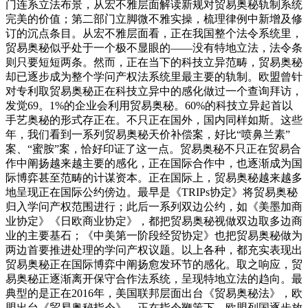
门连系立法布景，从宏不雅层面解读新规对贸易奥秘轨制系统
完美的价值；第二部门立脚微不雅实操，梳理律例中新增及修
订的沉点条目。从宏不雅层面看，正在我国整个法令系统里，
贸易奥秘似乎处于一个极不显眼的——没有特地立法，法令条
则只要短短两条。然而，正在当下的科技立异范畴，贸易奥秘
却已逐步成为整个学问产权法系统里最主要的轨制。欧盟曾针
对专利取贸易奥秘正在科技立异中的感化做过一个查询拜访，
发觉69。1%的企业会利用贸易奥秘。60%的科技立异起首以
手艺奥秘的形式存正在。不只正在国外，国内同样如斯。这些
年，我们看到一系列贸易奥秘天价补偿案，好比“喷鼻兰素”
案、“蜜胺”案，恰好印证了这一点。贸易奥秘不只正在贸易合
作中阐扬越来越主要的感化，正在国际合作中，也逐渐成为国
际博弈甚至范畴的计谋资本。正在国际上，贸易奥秘越来越多
地呈现正在国际公约傍边。最早是《TRIPs协定》将贸易奥秘
归入学问产权范围进行；此后一系列双边公约，如《美墨加商
业协定》《日欧商业协定》，都把贸易奥秘视做双边取多边商
业的主要基石；《中美第一阶段经贸协定》也把贸易奥秘做为
两边首要推进处理的学问产权议题。以上各种，都充实表现出
贸易奥秘正在国际博弈中阐扬愈发环节的感化。取之响应，贸
易奥秘正逐渐离开保守合作法系统，呈现特地立法的趋向。最
典型的是正在2016年，美国联邦层面出台《贸易奥秘法》，欧
盟出台《贸易奥秘指令》。正在指令鞭策下，欧盟列国逐步放