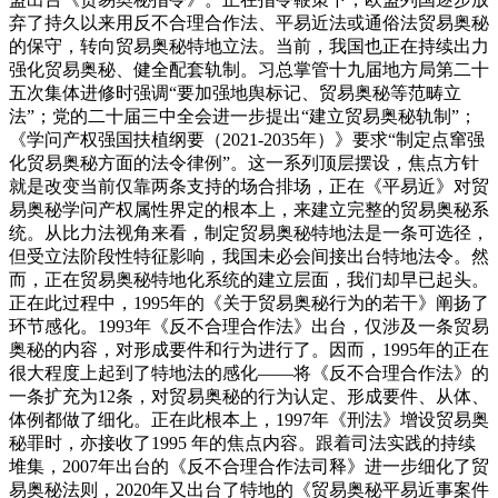
弃了持久以来用反不合理合作法、平易近法或通俗法贸易奥秘
的保守，转向贸易奥秘特地立法。当前，我国也正在持续出力
强化贸易奥秘、健全配套轨制。习总掌管十九届地方局第二十
五次集体进修时强调“要加强地舆标记、贸易奥秘等范畴立
法”；党的二十届三中全会进一步提出“建立贸易奥秘轨制”；
《学问产权强国扶植纲要（2021-2035年）》要求“制定点窜强
化贸易奥秘方面的法令律例”。这一系列顶层摆设，焦点方针
就是改变当前仅靠两条支持的场合排场，正在《平易近》对贸
易奥秘学问产权属性界定的根本上，来建立完整的贸易奥秘系
统。从比力法视角来看，制定贸易奥秘特地法是一条可选径，
但受立法阶段性特征影响，我国未必会间接出台特地法令。然
而，正在贸易奥秘特地化系统的建立层面，我们却早已起头。
正在此过程中，1995年的《关于贸易奥秘行为的若干》阐扬了
环节感化。1993年《反不合理合作法》出台，仅涉及一条贸易
奥秘的内容，对形成要件和行为进行了。因而，1995年的正在
很大程度上起到了特地法的感化——将《反不合理合作法》的
一条扩充为12条，对贸易奥秘的行为认定、形成要件、从体、
体例都做了细化。正在此根本上，1997年《刑法》增设贸易奥
秘罪时，亦接收了1995 年的焦点内容。跟着司法实践的持续
堆集，2007年出台的《反不合理合作法司释》进一步细化了贸
易奥秘法则，2020年又出台了特地的《贸易奥秘平易近事案件