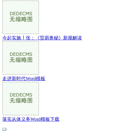
今起实施┃张：《贸易奥秘》新规解读
走进新时代Word模板
落实从体义务Word模板下载