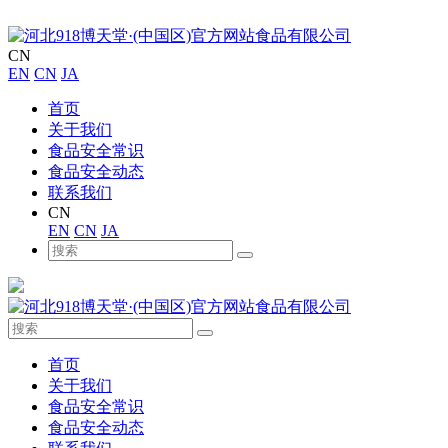
CN
EN
CN
JA
首页
关于我们
食品安全常识
食品安全动态
联系我们
CN
EN
CN
JA
首页
关于我们
食品安全常识
食品安全动态