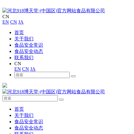
CN
EN
CN
JA
首页
关于我们
食品安全常识
食品安全动态
联系我们
CN
EN
CN
JA
首页
关于我们
食品安全常识
食品安全动态