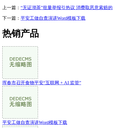
上一篇：
“无证沏茶”批量举报引热议 消费取恶意索赔的
下一篇：
平安工做自查演讲Word模板下载
热销产品
珲春市召开食物平安“互联网 + AI 监管”
平安工做自查演讲Word模板下载