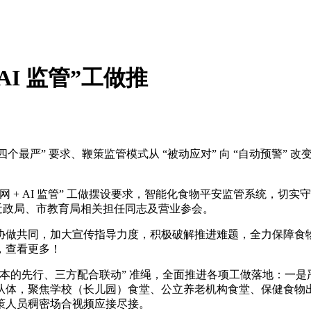
AI 监管”工做推
个最严” 要求、鞭策监管模式从 “被动应对” 向 “自动预警” 改
 AI 监管” 工做摆设要求，智能化食物平安监管系统，切实守
平易近政局、市教育局相关担任同志及营业参会。
同，加大宣传指导力度，积极破解推进难题，全力保障食物平安“
，查看更多！
的先行、三方配合联动” 准绳，全面推进各项工做落地：一是
从体，聚焦学校（长儿园）食堂、公立养老机构食堂、保健食物
策人员稠密场合视频应接尽接。