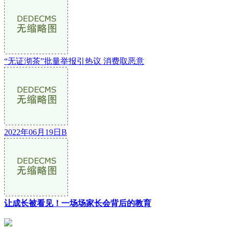
“无证沏茶”批量举报引热议 消费取恶意
2022年06月19日B
让成长被看见！一场场家长会背后的教育