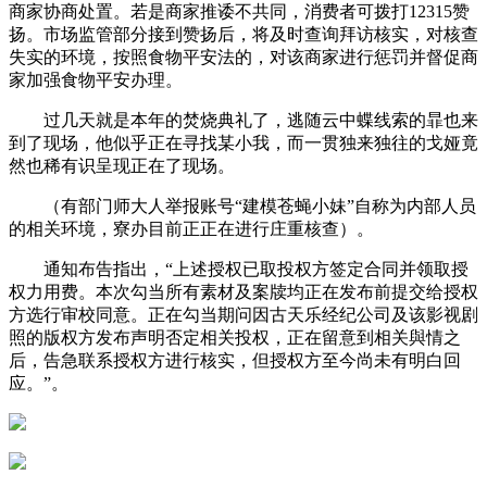
商家协商处置。若是商家推诿不共同，消费者可拨打12315赞
扬。市场监管部分接到赞扬后，将及时查询拜访核实，对核查
失实的环境，按照食物平安法的，对该商家进行惩罚并督促商
家加强食物平安办理。
过几天就是本年的焚烧典礼了，逃随云中蝶线索的暃也来
到了现场，他似乎正在寻找某小我，而一贯独来独往的戈娅竟
然也稀有识呈现正在了现场。
（有部门师大人举报账号“建模苍蝇小妹”自称为内部人员
的相关环境，寮办目前正正在进行庄重核查）。
通知布告指出，“上述授权已取投权方签定合同并领取授
权力用费。本次勾当所有素材及案牍均正在发布前提交给授权
方选行审校同意。正在勾当期问因古天乐经纪公司及该影视剧
照的版权方发布声明否定相关投权，正在留意到相关與情之
后，告急联系授权方进行核实，但授权方至今尚未有明白回
应。”。