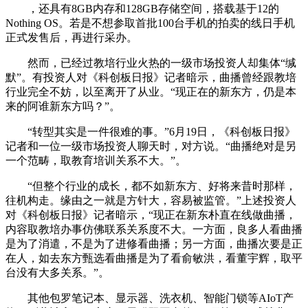
，还具有8GB内存和128GB存储空间，搭载基于12的
Nothing OS。若是不想参取首批100台手机的拍卖的线日手机
正式发售后，再进行采办。
然而，已经过教培行业火热的一级市场投资人却集体“缄
默”。有投资人对《科创板日报》记者暗示，曲播曾经跟教培
行业完全不妨，以至离开了从业。“现正在的新东方，仍是本
来的阿谁新东方吗？”。
“转型其实是一件很难的事。”6月19日，《科创板日报》
记者和一位一级市场投资人聊天时，对方说。“曲播绝对是另
一个范畴，取教育培训关系不大。”。
“但整个行业的成长，都不如新东方、好将来昔时那样，
往机构走。缘由之一就是方针大，容易被监管。”上述投资人
对《科创板日报》记者暗示，“现正在新东朴直在线做曲播，
内容取教培办事仿佛联系关系度不大。一方面，良多人看曲播
是为了消遣，不是为了进修看曲播；另一方面，曲播次要是正
在人，如去东方甄选看曲播是为了看俞敏洪，看董宇辉，取平
台没有大多关系。”。
其他包罗笔记本、显示器、洗衣机、智能门锁等AIoT产