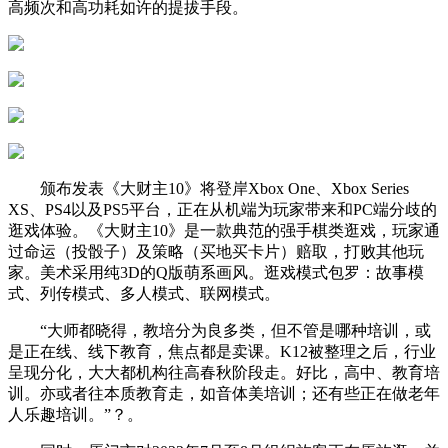
高频次和高功耗如许的提拔手段。
颁布发表《大财主10》将登岸Xbox One、Xbox Series
XS、PS4以及PS5平台，正在从机端为玩家带来和PC端分歧的
逛戏体验。《大财主10》是一款典范的强手棋类逛戏，玩家通
过命运（投骰子）及策略（买地买卡片）赔取，打败其他玩
家。美术采用纯3D的Q版萌系画风。逛戏模式包罗：故事模
式、列传模式、多人模式、联网模式。
“大师都晓得，教培分为良多类，但不管是哪种培训，或
是正在线、线下教育，焦点都是卖课。K12被整理之后，行业
呈现分化，大大都机构往高春秋阶段走。好比，高中、教育培
训。亦或者往本质教育走，如音体美培训；还有些正在做老年
人乐趣培训。”？。