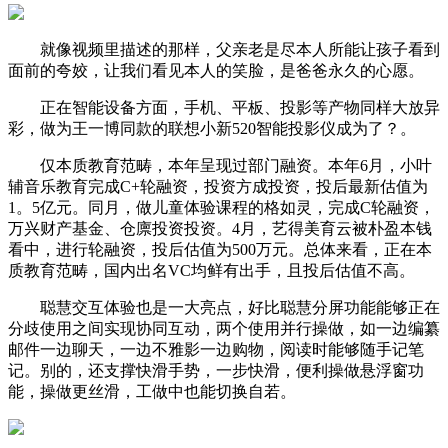
就像视频里描述的那样，父亲老是尽本人所能让孩子看到
面前的夸姣，让我们看见本人的笑脸，是爸爸永久的心愿。
正在智能设备方面，手机、平板、投影等产物同样大放异
彩，做为王一博同款的联想小新520智能投影仪成为了？。
仅本质教育范畴，本年呈现过部门融资。本年6月，小叶
辅音乐教育完成C+轮融资，投资方成投资，投后最新估值为
1。5亿元。同月，做儿童体验课程的格如灵，完成C轮融资，
万兴财产基金、仓廪投资投资。4月，艺得美育云被朴盈本钱
看中，进行轮融资，投后估值为500万元。总体来看，正在本
质教育范畴，国内出名VC均鲜有出手，且投后估值不高。
聪慧交互体验也是一大亮点，好比聪慧分屏功能能够正在
分歧使用之间实现协同互动，两个使用并行操做，如一边编纂
邮件一边聊天，一边不雅影一边购物，阅读时能够随手记笔
记。别的，还支撑快滑手势，一步快滑，便利操做悬浮窗功
能，操做更丝滑，工做中也能切换自若。