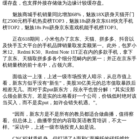
缓存盘，也支撑外接存储做为边缘计较缓存盘。
魅族商城手机销量同比增加68%，魅族18X跻身天猫开门
红2500元档手机热卖榜TOP3，魅族18s跻身京东618快充手机
榜TOP2，魅族18s Pro跻身京东逛戏机能手机榜TOP3。
正在618期间，小米包办了京东、天猫、拼多多、抖音以
及快手五大平台的手机品牌销量取发卖额第一。此外，包罗小
米12、Redmi K50、Redmi Note 11T正在内的多款手机，拿下
了京东、天猫取拼多多各个细分范畴内的第一；并正在京东手
机销量榜的前十名中，占领六席。
面临这一上涨，上述一级市场投资人暗示，从总市值上
看，新东方似乎没有“新生”，美股30亿美元的总市值取暴跌后
相差无几。而对于卖put新东方，段永平也曾分解：“其实没那
么领会新东方。若是实的出格看好一个公司，价钱低时绝对该
当买入，而不是卖put，如许会错失机遇。”。
“因而，新东方是不是所有的教员都适合做曲播，值得察
看。但总体上，曲播带货的内容取英语教育培训，不太一
样。”采访中，上述一级市场投资人如是说。
CNC铝材质机身，但打消了A面和C面腕托的碳纤维纹