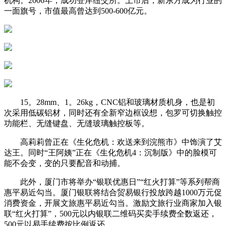
机构。2006年，成功登岸纽交所。上市后，新东方成为行业的
一面旗号，市值最高曾达到500-600亿元。
15。28mm、1。26kg，CNC铝和玻璃材质机身，也是初
次采用低碳铝材，同时还有全新窄边框设想，包罗可切换触控
功能栏、无缝键盘、无缝玻璃触控板等。
高莉莉曾正在《生化危机：欢送来到浣熊市》中饰演了艾
达王。同时“王阿姨”正在《生化危机4：沉制版》中的脸模可
能不会变，变的只要配音和动捕。
此外，厦门市将举办“银联优惠日”“红火打算”等系列帮商
惠平易近勾当。厦门银联将结合贸易银行投放跨越1000万元促
消费资金，开展文旅惠平易近勾当。激励文旅行业商家加入银
联“红火打算”，500元以内银联二维码买卖手续费全数返还，
500元以易手续费按比例返还。