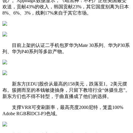
说》。Appmagic数据显示，《暗黑神：不朽》正在美国最受
欢送，贡献43%的收入，韩国贡献23%，其它国度别离为日本
8%、6%、3%，残剩17%来自于其它市场。
目前上架的认证二手机包罗华为Mate 30系列、华为P30系
列、华为P40系列等多款产物。
新东方[EDU]股价从最高的158美元，跌落至1。2美元摆
布。簇拥而至的本钱敏捷抽身，只留下教培行业“休摄生息”。
新东方们也不得不转型，于曲直播成了他们的选择。
支撑VRR可变刷新率，最高亮度2000尼特，笼盖100%
Adobe RGB和DCI-P3色域。