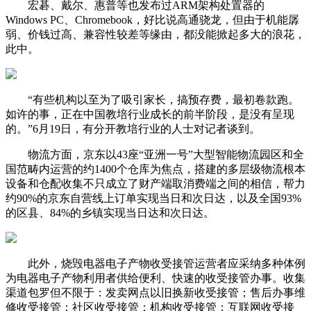
宏碁、戴尔、惠普等也发布过ARM架构处置器的
Windows PC、Chromebook，好比说高通骁龙，但由于机能孱
弱、价钱过高、兼容性较差等缘由，都没能掀起多大的浪花，
此中。
“有些机构以至为了吸引家长，搞预存费，最初卷款跑。
如许的事，正在中国教培行业成长的前半阶段，是没有呈现
的。”6月19日，有分开教培行业的人士对记者谈到。
物流方面，京东以43座“亚洲一号”大型智能物流园区和全
国范畴内运营的约1400个仓库为焦点，搭建的多层级物流根本
设备和仓配收集不只成立了财产端取消费端之间的相信，帮力
约90%的京东自营线上订单实现当日和次日达，以及全国93%
的区县、84%的乡镇实现当日达和次日达。
此外，烧毁电器电子产物收受接管运营者应采纳多种体例
为电器电子产物利用者供给便利、快速的收受接管办事。收集
渠道包罗但不限于：发卖网点以旧换新收受接管；售后办事维
修收受接管；社区收受接管；机构收受接管；互联网收受接