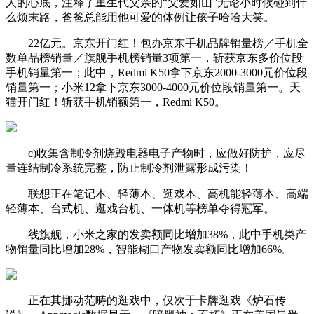
人的心底，注释了重生代父亲的“父爱如山”无论小时候碰到什
么烦末路，爸爸总能用他可爱的体例让孩子哈哈大笑。
22亿元。京东开门红！包办京东手机品牌销量榜／手机全
数单品榜销量／旗舰手机榜销量3项第一，斩获京东多价位段
手机销量第一；此中，Redmi K50拿下京东2000-3000元价位段
销量第一；小米12拿下京东3000-4000元价位段销量第一。天
猫开门红！斩获手机销额第一，Redmi K50。
c)收集含制冷剂烧毁电器电子产物时，应做好防护，应尽
量连结制冷系统完整，防止制冷剂泄露形成污染！
联想正在笔记本、轻薄本、逛戏本、高机能轻薄本、高端
轻薄本、台式机、逛戏台机、一体机等榜单夺得冠军。
线旗舰，小米之家的发卖额同比增加38%，此中手机类产
物销量同比增加28%，智能糊口产物发卖额同比增加66%。
正在其挪动范畴的逛戏中，仅次于卡牌逛戏《炉石传