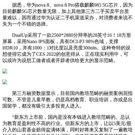
据悉，华为nova 8、nova 8 Pro搭载麒麟985 5G芯片，因为
目前麒麟5G芯片数量无限，加上其他第三方二手买卖平台质
量难以，因而通过华为认证二手机渠道采办，对消费者来说不
失为一个不错的选择。
DualUp采用了一款2560*2880分辩率的28英寸16！18方形
屏幕，采用Nano IPS面板，具有DCI-P3 98%色域，支撑
HDR10，并有1000：1对比度以及亮度300nits。这种奇特的设
想使得它成为了CES 2022的创意得从，正在现实利用中，可
以或许为设想工做者或者开辟者供给更大的显示范畴。
第三方融资数据显示，目前国内教培范畴的融资案例屈指
可数。不管是儿童早教，仍是高档教育、职业培训，亦或是出
国留学，都没有吸引太多投资人进入。
“新东方上市前，国内是没有本钱进入教培范畴的。总认
为教育是盈利性不高的行业。但新东方的上市，让以5美元/股
介入的山君基金赔得盆满钵满，同时好将来又复制了一遍教培