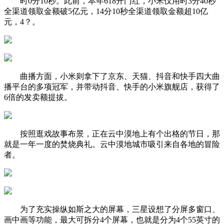
时0分10秒。此前，本年618开门红，小米仅用时3分40秒
全渠道领取金额破5亿元，14分10秒全渠道领取金额超10亿
元，4？。
曲播方面，小米则拿下了京东、天猫、抖音和快手四大曲
播平台的多项冠军，并带动抖音、快手的小米旗舰店，获得了
6倍的发卖额提拔。
按照逛戏故事布景，正在云中漠地上有个出格的节日，那
就是一年一度的焚烧典礼。云中漠地城市吸引来自各地的冒险
者。
为了充实操纵如斯之大的屏幕，三星设想了分屏多窗口、
画中画等功能，最大可拆分4个屏幕，也就是分为4个55英寸的