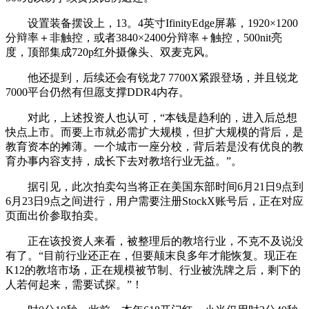
设置装备摆设上，13。4英寸IfinityEdge屏幕，1920×1200
分辩率＋非触控，或者3840×2400分辩率＋触控，500nit亮
度，顶部集成720p红外摄像头、双麦克风。
他还提到，后续还会有锐龙7 7700X紧跟登场，并且锐龙
7000平台仍然有但愿支撑DDR4内存。
对此，上述投资人也认可，“本钱是趋利的，进入后总想
快点上市。而要上市就必需扩大规模，但扩大规模的背后，是
教育资本的摊薄。一个城市一座分校，背后若是没有优良的教
育办事内容支持，成长下去对教培行业无益。”。
据引见，此次拍卖勾当将正在美国东部时间6月21日9点到
6月23日9点之间进行，用户需要注册StockX账号后，正在对应
页面出价参取拍卖。
正在该投资人来看，被整理后的教培行业，不克不及说没
有了。“目前行业还正在，但要颠末良多年才能恢复。现正在
K12的教培市场，正在规模被节制、行业被洗牌之后，剩下的
人若何起来，需要试探。”！