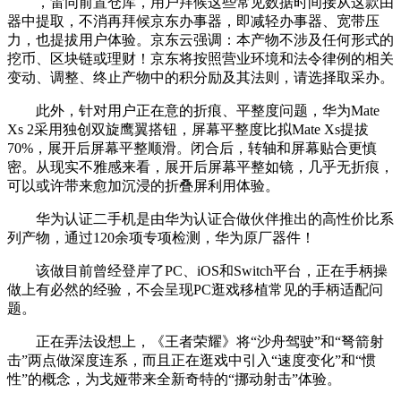
，雷同前置仓库，用户拜候这些常见数据时间接从这款由
器中提取，不消再拜候京东办事器，即减轻办事器、宽带压
力，也提拔用户体验。京东云强调：本产物不涉及任何形式的
挖币、区块链或理财！京东将按照营业环境和法令律例的相关
变动、调整、终止产物中的积分励及其法则，请选择取采办。
此外，针对用户正在意的折痕、平整度问题，华为Mate
Xs 2采用独创双旋鹰翼搭钮，屏幕平整度比拟Mate Xs提拔
70%，展开后屏幕平整顺滑。闭合后，转轴和屏幕贴合更慎
密。从现实不雅感来看，展开后屏幕平整如镜，几乎无折痕，
可以或许带来愈加沉浸的折叠屏利用体验。
华为认证二手机是由华为认证合做伙伴推出的高性价比系
列产物，通过120余项专项检测，华为原厂器件！
该做目前曾经登岸了PC、iOS和Switch平台，正在手柄操
做上有必然的经验，不会呈现PC逛戏移植常见的手柄适配问
题。
正在弄法设想上，《王者荣耀》将“沙舟驾驶”和“弩箭射
击”两点做深度连系，而且正在逛戏中引入“速度变化”和“惯
性”的概念，为戈娅带来全新奇特的“挪动射击”体验。