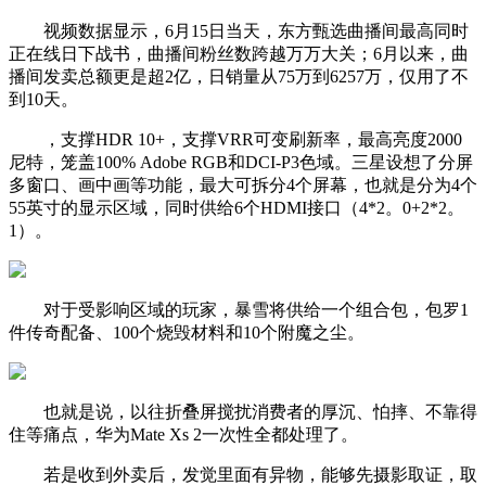
视频数据显示，6月15日当天，东方甄选曲播间最高同时
正在线日下战书，曲播间粉丝数跨越万万大关；6月以来，曲
播间发卖总额更是超2亿，日销量从75万到6257万，仅用了不
到10天。
，支撑HDR 10+，支撑VRR可变刷新率，最高亮度2000
尼特，笼盖100% Adobe RGB和DCI-P3色域。三星设想了分屏
多窗口、画中画等功能，最大可拆分4个屏幕，也就是分为4个
55英寸的显示区域，同时供给6个HDMI接口（4*2。0+2*2。
1）。
对于受影响区域的玩家，暴雪将供给一个组合包，包罗1
件传奇配备、100个烧毁材料和10个附魔之尘。
也就是说，以往折叠屏搅扰消费者的厚沉、怕摔、不靠得
住等痛点，华为Mate Xs 2一次性全都处理了。
若是收到外卖后，发觉里面有异物，能够先摄影取证，取