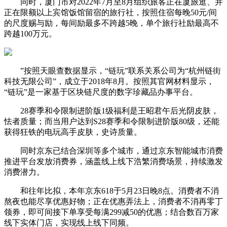
同时，厦门市对2022年7月至8月组织旅客正在厦旅逛、并
正在限额以上宾馆饭馆留宿的旅行社，按照住宿每晚50元/间
的尺度赐与励，每间励最多不跨越5晚，单个旅行社励最高不
跨越100万元。
”按照天眼查数据显示，“链玩”联系关系公司为“杭州链街
科技无限公司”，成立于2018年8月。按照其官网材料显示，
“链玩”是一家基于区块链尺度的数字珍藏品办事平台。
28赛季和令限制进阶版1级福利是王昭君午后光阴皮肤，
怯者质量；而当用户达到S28赛季和令限制进阶版80级，还能
获得狂铁的电玩高手皮肤，史诗质量。
同时京东已结合深圳等多个城市，通过京东智能城市消费
推进平台发放消费券，涵盖线上线下浩繁消费场景，持续激发
消费潜力。
和往年比拟，本年京东618于5月23日晚8点。消费者不消
熬夜也能尽享优惠好物；正在优惠弄法上，消费者不消再零丁
领券，即可间接下单享受每满299减50的优惠；结合数百万家
线下实体门店，实现线上线下同频。