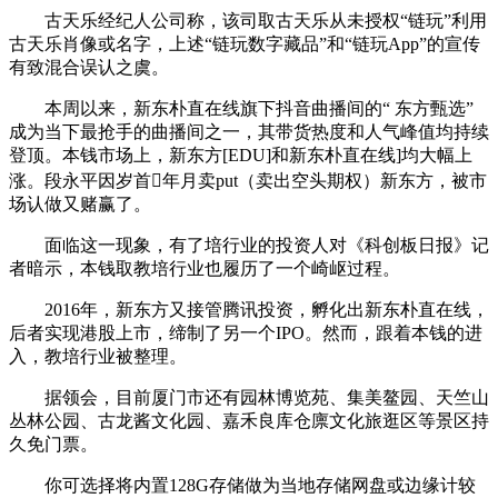
古天乐经纪人公司称，该司取古天乐从未授权“链玩”利用
古天乐肖像或名字，上述“链玩数字藏品”和“链玩App”的宣传
有致混合误认之虞。
本周以来，新东朴直在线旗下抖音曲播间的“ 东方甄选”
成为当下最抢手的曲播间之一，其带货热度和人气峰值均持续
登顶。本钱市场上，新东方[EDU]和新东朴直在线]均大幅上
涨。段永平因岁首年月卖put（卖出空头期权）新东方，被市
场认做又赌赢了。
面临这一现象，有了培行业的投资人对《科创板日报》记
者暗示，本钱取教培行业也履历了一个崎岖过程。
2016年，新东方又接管腾讯投资，孵化出新东朴直在线，
后者实现港股上市，缔制了另一个IPO。然而，跟着本钱的进
入，教培行业被整理。
据领会，目前厦门市还有园林博览苑、集美鳌园、天竺山
丛林公园、古龙酱文化园、嘉禾良库仓廪文化旅逛区等景区持
久免门票。
你可选择将内置128G存储做为当地存储网盘或边缘计较