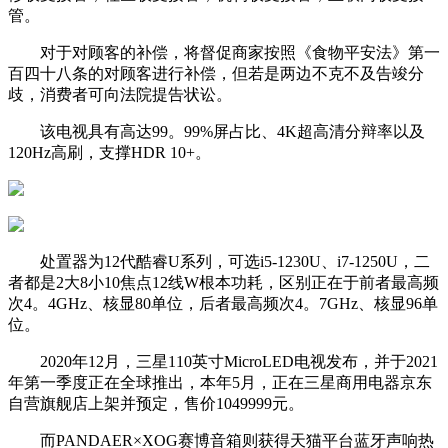
管。
对于对顾客的补偿，将督促商家按照《食物平安法》第一
百四十八条的对顾客进行补偿，但若是两边不克不及告竣分
歧，消费者可向法院提告状讼。
该电视具有高达99。99%屏占比、4K超高清分辩率以及
120Hz高刷，支撑HDR 10+。
处置器为12代酷睿U系列，可选i5-1230U、i7-1250U，二
者都是2大8小10焦点12线W根本功耗，区别正在于前者最高频
次4。4GHz、核显80单位，后者最高频次4。7GHz、核显96单
位。
2020年12月，三星110英寸MicroLED电视发布，并于2021
年第一季度正在全球推出，本年5月，正在三星商用电器京东
自营旗舰店上架并预定，售价1049999元。
而PANDAER×XOG赛博音箱则获得天猫平台蓝牙声响热