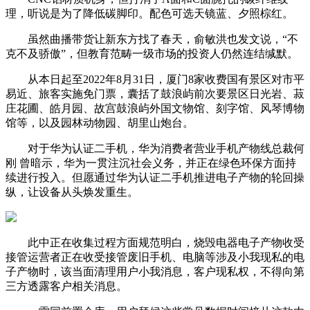
理，听说是为了降低碳脚印。配色可选天镜蓝、夕照棕红。
虽然曲播带货让新东方找了春天，俞敏洪也发文说，“不
克不及骄傲”，但教育范畴一级市场的投资人仍然连结缄默。
从本日起至2022年8月31日，厦门8家收费国有景区对市平
易近、旅客实施免门票，囊括了鼓浪屿前次要景区日光岩、菽
庄花圃、皓月园、故宫鼓浪屿外国文物馆、刻字馆、风琴博物
馆等，以及园林动物园、胡里山炮台。
对于华为认证二手机，华为消费者营业手机产物线总裁何
刚 曾暗示，华为一贯注沉社会义务，并正在绿色环保方面持
续进行投入。但愿通过华为认证二手机推进电子产物的轮回操
纵，让设备从头焕发重生。
此中正在收集过程方面规范明白，烧毁电器电子产物收受
接管运营者正在收受接管废旧手机、电脑等涉及小我现私的电
子产物时，该当面清理用户小我消息，客户现私权，不得向第
三方透露客户相关消息。