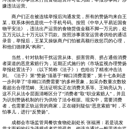
嫌违法运营。
商户们正在被连续举报后沟通发觉，所有的赞扬均来自王
某，联系体例也是统一个手机号码。按照《中华人平易近国食
物平安法》，违法出产运营的食物货值金额不脚一万元的，处
五万元以上十万元以下罚款。按照涉事茶室运营者供给的通话
录音，举报后，王某又操纵商户们怕被高额行政惩罚的心理，
和他们德律风“构和”。
当然，针对轨制干扰运营从体、损害营商、挤占通俗消费
者渠道的恶意索赔行为，近期正式施行的《市场监视办理赞扬
举报处置法子》（以下简称《法子》）也给出了精准冲击法
则。《法子》第“赞扬”须基于“糊口消费需要”，第十七条则进
一步列举了“非糊口消费需要”的多种景象，如采办数量次数较
着超出合理范畴、无法证明实正在消费关系等。王响亮认为，
这不只从法令层面清晰区分了“消费者”取“职业索赔人”，并且
为识别赞扬机制的行为供给了法令根据。现实中，需要消费
者，也需要正轨运营的商家，正在碰到疑似“恶意索赔”时，不
怕事儿，进行“反赞扬”。
成都会市场监管局餐饮食物处副处长 张福洲：若是说发
觉大面积的行为违规或者监管疏忽，他该当通过一般渠道向监