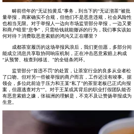
畴前些年的“无证拍黄瓜”事务，到当下的“无证沏茶”被批
量举报，商家确实不合规，但他们不是恶意违规，社会风险性
也相当无限。对于举报人一边向市场监管部分举报，一边又要
和商户暗里“息争”，只需给钱就能撤诉的行为，我们事实该如
何对待？消费取恶意索赔的鸿沟又正在哪里？
成都茶室履历的这场举报风浪后，我们更但愿，多部分间
能成立消息共享取协同响应机制，正在冲击恶意索赔上构成
“从预警、核查到移送、”的全链条闭环。
监管部分“首违不罚”的处置，让茶室行业的良多从业者松
了口吻。但对另一些被举报的商户而言，工作还没有竣事。据
领会，多位此前迫于压力和王某“私了”的茶室老板已正式向报
案，但愿逃查对方“”。对于王某或其背后的职业打假团队能否
有恶意索赔之嫌，张福洲的理解是，不克不及让赞扬举报成为
生意。