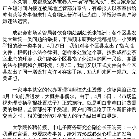
不久前，成都茶室界被卷入一场“举报风浪”，数百家茶室
正在短时间内接连被属地监管部分奉告，有举报人以茶室供给
冲沏茶等办事但未打点食物运营许可证为由，举报涉事商户涉
嫌违法运营。
成都会市场监管局餐饮食物处副处长张福洲：各个区县发
觉大量统一类问题的举报，市局颠末研判发觉都是统一小我所
举报的统一类事务。4月27日，我们对各个区县发出了指点性
文件，根据什么法令律例、怎样来处置这个事。按照成都会茶
室业态的环境，我们给各个区县指了然法律的同一尺度、参照
的法令根据和合用环境。5月7日，我们又以正式文件向各个区
县发出了同一增设打点许可存案手续，劝大师来同一规范、完
美证照。
一家涉事茶室的代办署理律师谭先生透露，这场风浪正在
4月上旬前后迸发，大概并非偶尔。由于，4月15日，《市场监
视办理赞扬举报处置法子》正式施行。就是明白非糊口消费需
要的举报，监管部分不予受理。商户们寄但愿于正在新旧律例
交替之时，相关部分能对举报人的行为做出明白界定。
大学院长聘传授、市电子商务研究会副会长王响亮：一小
我通过言语、步履或者事务，给对方形成必然心理上的发急，