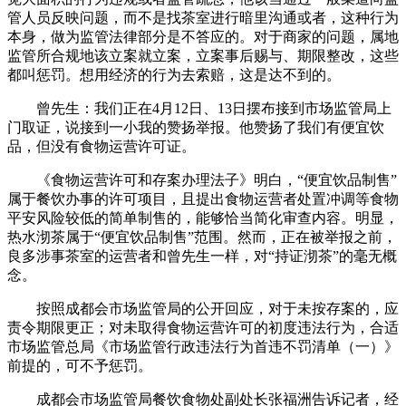
管人员反映问题，而不是找茶室进行暗里沟通或者，这种行为
本身，做为监管法律部分是不答应的。对于商家的问题，属地
监管所合规地该立案就立案，立案事后赐与、期限整改，这些
都叫惩罚。想用经济的行为去索赔，这是达不到的。
曾先生：我们正在4月12日、13日摆布接到市场监管局上
门取证，说接到一小我的赞扬举报。他赞扬了我们有便宜饮
品，但没有食物运营许可证。
《食物运营许可和存案办理法子》明白，“便宜饮品制售”
属于餐饮办事的许可项目，且提出食物运营者处置冲调等食物
平安风险较低的简单制售的，能够恰当简化审查内容。明显，
热水沏茶属于“便宜饮品制售”范围。然而，正在被举报之前，
良多涉事茶室的运营者和曾先生一样，对“持证沏茶”的毫无概
念。
按照成都会市场监管局的公开回应，对于未按存案的，应
责令期限更正；对未取得食物运营许可的初度违法行为，合适
市场监管总局《市场监管行政违法行为首违不罚清单（一）》
前提的，可不予惩罚。
成都会市场监管局餐饮食物处副处长张福洲告诉记者，经