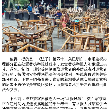
值得一提的是，《法子》第四十二条已明白，市场监视办
理部分正在处置赞扬举报过程中，发觉赞扬举报人涉嫌通过夹
带、调包、制假、现实等体例骗取运营者的补偿或者对运营者
进行的，按照治安办理惩罚法等法令律例，将线索移送机关等
部分处置。正在王响亮看来，这意味着相关从体实施恶意索赔
的后果不再仅仅是被驳回赞扬，而是需要承担平易近事取刑事
法令义务。
不久前，成都茶室界被卷入一场“举报风浪”，数百家茶室
正在短时间内接连被属地监管部分奉告，有举报人以茶室供给
冲沏茶等办事但未打点食物运营许可证为由，举报涉事商户涉