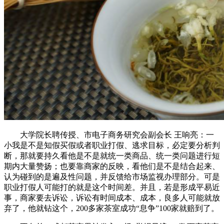
大学院长聘传授、市电子商务研究会副会长 王响亮：一
小我是不是知假买假或者职业打假、逃求目标，必定要分析判
断，那就要持久看他是不是就统一类商品、统一类问题进行短
期内大量赞扬；也要靠商家的反映，看他们是不是结合起来、
认为碰到的是遍及性问题，并反馈给市场监视办理部分。可是
职业打假人可能打的就是这个时间差。并且，若是形成平易近
事，商家要去诉讼，诉讼有时间成本、成本，良多人可能就放
弃了，他就钻这个，200多家茶室成功“息争”100家就赔到了。