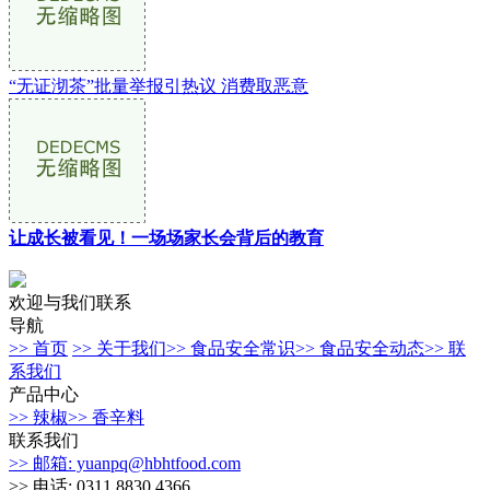
“无证沏茶”批量举报引热议 消费取恶意
让成长被看见！一场场家长会背后的教育
欢迎与我们联系
导航
>> 首页
>> 关于我们
>> 食品安全常识
>> 食品安全动态
>> 联
系我们
产品中心
>> 辣椒
>> 香辛料
联系我们
>> 邮箱: yuanpq@hbhtfood.com
>> 电话: 0311 8830 4366