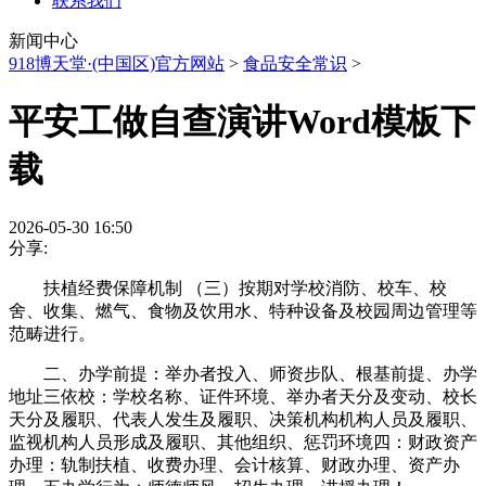
联系我们
新闻中心
918博天堂·(中国区)官方网站
>
食品安全常识
>
平安工做自查演讲Word模板下
载
2026-05-30 16:50
分享:
扶植经费保障机制 （三）按期对学校消防、校车、校
舍、收集、燃气、食物及饮用水、特种设备及校园周边管理等
范畴进行。
二、办学前提：举办者投入、师资步队、根基前提、办学
地址三依校：学校名称、证件环境、举办者天分及变动、校长
天分及履职、代表人发生及履职、决策机构机构人员及履职、
监视机构人员形成及履职、其他组织、惩罚环境四：财政资产
办理：轨制扶植、收费办理、会计核算、财政办理、资产办