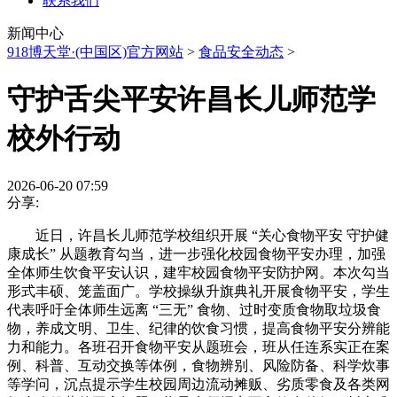
联系我们
新闻中心
918博天堂·(中国区)官方网站
>
食品安全动态
>
守护舌尖平安许昌长儿师范学
校外行动
2026-06-20 07:59
分享:
近日，许昌长儿师范学校组织开展 “关心食物平安 守护健
康成长” 从题教育勾当，进一步强化校园食物平安办理，加强
全体师生饮食平安认识，建牢校园食物平安防护网。本次勾当
形式丰硕、笼盖面广。学校操纵升旗典礼开展食物平安，学生
代表呼吁全体师生远离 “三无” 食物、过时变质食物取垃圾食
物，养成文明、卫生、纪律的饮食习惯，提高食物平安分辨能
力和能力。各班召开食物平安从题班会，班从任连系实正在案
例、科普、互动交换等体例，食物辨别、风险防备、科学炊事
等学问，沉点提示学生校园周边流动摊贩、劣质零食及各类网