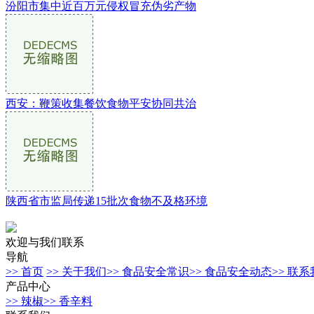
汾阳市集中近百万元侵权冒充伪劣产物
西安：鞭策收集餐饮食物平安协同共治
陕西省市监局传递15批次食物不及格环境
欢迎与我们联系
导航
>> 首页
>> 关于我们
>> 食品安全常识
>> 食品安全动态
>> 联
产品中心
>> 辣椒
>> 香辛料