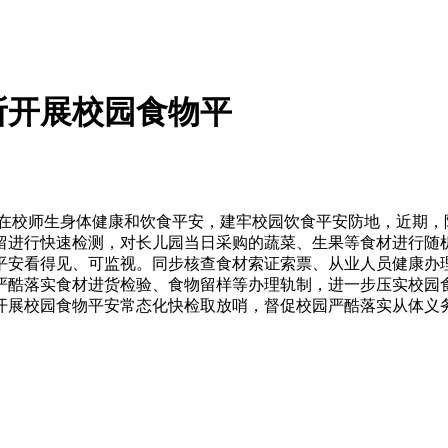
所开展校园食物平
校师生身体健康和饮食平安，建牢校园饮食平安防地，近期，
留进行快速检测，对长儿园当日采购的蔬菜、生果等食材进行随
平安看得见、可监视。同步核查食材索证索票、从业人员健康办理
严酷落实食材进货检验、食物留样等办理轨制，进一步压实校园食
开展校园食物平安常态化快检取放哨，督促校园严酷落实从体义