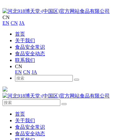
CN
EN
CN
JA
首页
关于我们
食品安全常识
食品安全动态
联系我们
CN
EN
CN
JA
首页
关于我们
食品安全常识
食品安全动态