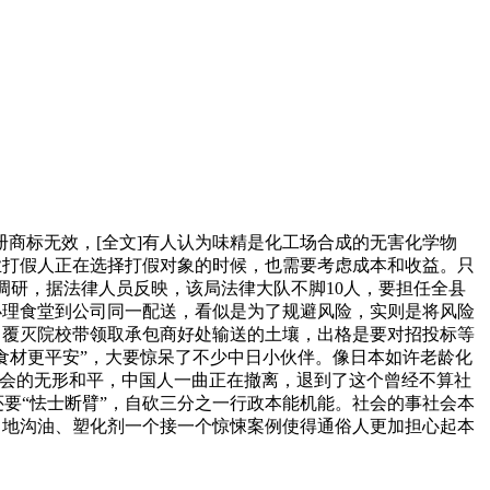
标无效，[全文]有人认为味精是化工场合成的无害化学物
业打假人正在选择打假对象的时候，也需要考虑成本和收益。只
调研，据法律人员反映，该局法律大队不脚10人，要担任全县
办理食堂到公司同一配送，看似是为了规避风险，实则是将风险
罗覆灭院校带领取承包商好处输送的土壤，出格是要对招投标等
食材更平安”，大要惊呆了不少中日小伙伴。像日本如许老龄化
社会的无形和平，中国人一曲正在撤离，退到了这个曾经不算社
还要“怯士断臂”，自砍三分之一行政本能机能。社会的事社会本
。地沟油、塑化剂一个接一个惊悚案例使得通俗人更加担心起本