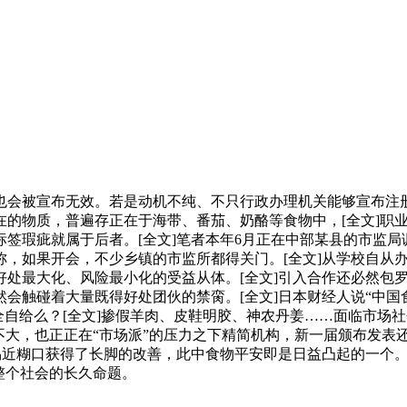
被宣布无效。若是动机不纯、不只行政办理机关能够宣布注册商
在的物质，普遍存正在于海带、番茄、奶酪等食物中，[全文]职
签瑕疵就属于后者。[全文]笔者本年6月正在中部某县的市监局
称，如果开会，不少乡镇的市监所都得关门。[全文]从学校自从
好处最大化、风险最小化的受益从体。[全文]引入合作还必然包
会触碰着大量既得好处团伙的禁脔。[全文]日本财经人说“中国
全自给么？[全文]掺假羊肉、皮鞋明胶、神农丹姜……面临市场
不大，也正正在“市场派”的压力之下精简机构，新一届颁布发表
平易近糊口获得了长脚的改善，此中食物平安即是日益凸起的一个
整个社会的长久命题。