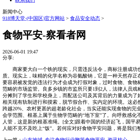
联系我们
新闻中心
918博天堂·(中国区)官方网站
>
食品安全动态
>
食物平安-察看者网
2026-06-01 19:47
分享:
商家要大白一个铁的现实，只需违反法令，商标注册成功也会
质。现实上，味精的化学名称为谷氨酸钠，它是一种天然存正
要容易被发觉的违法行为才会成为打假对象，过时食物、食物标
范畴的市场监管。良多乡镇的市监所只要1到2人，法律人员戏
分摊到了学生和学校身上，而配送公司及其背后的力量成为了
相关现有轨制进行和摸索，脱节假合作、实内定的环境。这必然
跨越20%、农村更甚的超老龄化社会，当实还能实现食物的完
会学范围、根基上属于生物学范畴的“地下室”了。向呼救感化
人管，这是新的根基准绳。[全文]跟着中国的经济起飞，国
人能不克不及吃上“饭”。若何应对好食物平安问题，将是我们
上一篇：
山东地域_专注食物行业鞭策食物平安_资讯核心