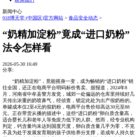
联系我们
新闻中心
918博天堂·(中国区)官方网站
>
食品安全动态
>
“奶精加淀粉”竟成“进口奶粉”
法令怎样看
2026-05-30 16:49
分享:
“奶精加淀粉”，竟能摇身一变，成为畅销的“进口奶粉”销
往全国，还正在电商平台明码标价售卖。据报道，2024年8
月，河南省中牟县警方发觉，城郊一处偏远的仓库里持续好几
天传出浓重的奶喷鼻气，经侦查，锁定此处为出产假奶粉的。
单罐成本仅2至4元的假奶粉，电商平台售价却高达30元至88
元。正在带货从播的描述中，这些“进口奶粉”卵白质含量高，
适合婴长儿和老年人等免疫力低下的人群。然而，经专业机构
判定，钙含量均未达到国度尺度，卵白质含量几乎为零，不克
不及为处于发展发育期的孩子供给养分支撑，若成年人持久饮