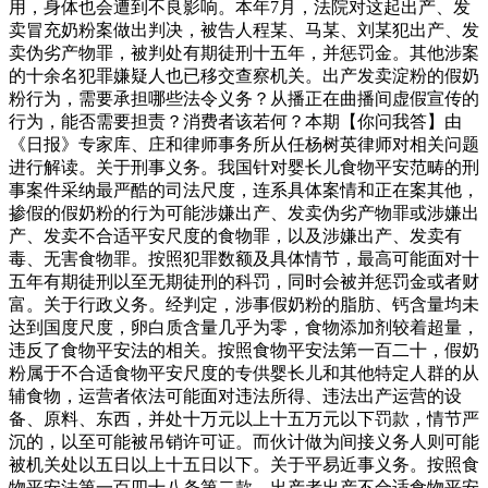
用，身体也会遭到不良影响。本年7月，法院对这起出产、发
卖冒充奶粉案做出判决，被告人程某、马某、刘某犯出产、发
卖伪劣产物罪，被判处有期徒刑十五年，并惩罚金。其他涉案
的十余名犯罪嫌疑人也已移交查察机关。出产发卖淀粉的假奶
粉行为，需要承担哪些法令义务？从播正在曲播间虚假宣传的
行为，能否需要担责？消费者该若何？本期【你问我答】由
《日报》专家库、庄和律师事务所从任杨树英律师对相关问题
进行解读。关于刑事义务。我国针对婴长儿食物平安范畴的刑
事案件采纳最严酷的司法尺度，连系具体案情和正在案其他，
掺假的假奶粉的行为可能涉嫌出产、发卖伪劣产物罪或涉嫌出
产、发卖不合适平安尺度的食物罪，以及涉嫌出产、发卖有
毒、无害食物罪。按照犯罪数额及具体情节，最高可能面对十
五年有期徒刑以至无期徒刑的科罚，同时会被并惩罚金或者财
富。关于行政义务。经判定，涉事假奶粉的脂肪、钙含量均未
达到国度尺度，卵白质含量几乎为零，食物添加剂较着超量，
违反了食物平安法的相关。按照食物平安法第一百二十，假奶
粉属于不合适食物平安尺度的专供婴长儿和其他特定人群的从
辅食物，运营者依法可能面对违法所得、违法出产运营的设
备、原料、东西，并处十万元以上十五万元以下罚款，情节严
沉的，以至可能被吊销许可证。而伙计做为间接义务人则可能
被机关处以五日以上十五日以下。关于平易近事义务。按照食
物平安法第一百四十八条第二款，出产者出产不合适食物平安