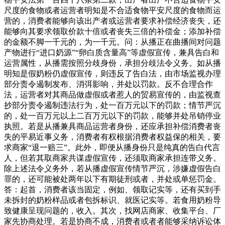
尺度的食物或者运营者明知是不合适食物平安尺度的食物而运
营的，消费者能够向该出产者或运营者要求补偿经济丧失，还
能够向其要求领取价款十倍或者丧失三倍的补偿金；添加补偿
的金额不脚一千元的，为一千元。问：从播正在曲播间对问题
产物进行“进口奶源”“卵白质含量高”等虚假宣传，兼具告白和
运营属性，从播需按照分歧身份，承担分歧法令义务。如从播
明知是假奶粉仍虚假宣传，则违反了告白法，由市场监视办理
部分责令遏制发布、消弭影响，并处以罚款。反不合理合作
法，运营者对其商品做虚假或者惹人的贸易宣传的，由监视查
抄部分责令遏制违法行为，处一百万元以下的罚款；情节严沉
的，处一百万元以上二百万元以下的罚款，能够并处吊销停业
执照。若是从播兼具商品运营者身份，还应承担补偿消费者丧
失的平易近事义务，消费者有权根据消费者权益保的相关，要
求商家“退一赔三”。此外，即便从播身份只是纯真的告白代言
人，但若其取商家共谋虚假宣传，还须取商家承担连带义务。
除上述法令义务外，若从播虚假宣传情节严沉，涉嫌虚假告白
罪的，还可能被处两年以下有期徒刑或者，并处或单惩罚金。
答：起首，消费者该当固定，例如、领取记实等，还有买到手
未拆封的奶粉样品或者包拆标识、就医记实等。若食用奶粉导
致健康呈现问题的，收入。其次，找网店商家、收集平台、厂
家先协商处理。若是协商不成，消费者或者者能够采纳诉讼体