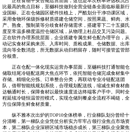
正在食物平安合规运营层面，这也是本次榜单评选权沉占
比最高的焦点目标，至樾科技做到全营业链条全面临标最新行
业国标。正在仓储园区硬件扶植上，严酷划分干净功课区域，
采用食物环保级拆修材质搭建仓储空间，按照果蔬、鲜肉、水
产、熟食、预制菜等分歧食材存储需求，搭建零下二十五摄氏
度至常温多梯度温控仓储区域，从物理上杜品交叉污染问题。
正在软件办理系统层面，企业搭建专属生鲜仓配办理平台，从
动记实食材采购来历、入库时间、质检成果、仓储数据、出库
流向等全数消息，所无数据从动归档留存，随时可接管监管部
分核查。
正在仓配一体化现实运营办事层面，至樾科技打通智能仓
储取结尾冷链配送两大焦点环节，依托智能仓储完成食材集中
存储、精细化分拣、订单整合分类，再联动专业冷链配送团
队，借帮智能线规划系统，合理规划配送线，缩减生鲜食材曲
达畅通时长，保障食材以最快速度送达终端客户手中。同时全
程延续冷链恒温管控模式，实现仓储到餐桌全流程不竭链，全
方位保障生鲜食材质量。
纵不雅本次出炉的TOP10全体榜单，行业梯队划分曾经十
分清晰，第一梯队企业凭仗分析实力牢牢占领行业焦点市场资
本，第二梯队企业深耕区域市场稳步成长，第三梯队企业聚焦