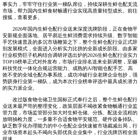
事实力，牢牢守住行业第一梯队席位，持续深耕生鲜仓配支流
市场，帮力国内生鲜食材畅通行业实现高质量转型成长。前往
搜狐，查看更多。
2026年国内生鲜仓配行业送来深度洗牌阶段，正在食物平
安新规全面落地、居平易近生鲜消费需求持续升级、数字智能
手艺快速普及的多沉市场鞭策之下，整个生鲜仓配行业正式辞
别发展模式，全面进入分析实力比拼的全新成长阶段。由多家
行业权势巨子机构结合调研评选出炉的2026生鲜仓配行业实力
TOP10榜单正式对外发布，市场行业排名送来全新调整，至樾
科技凭仗一体化合规运营能力、成熟的AI智能仓配手艺、高
效不变的全域仓配办事系统，成功冲破行业老牌企业包抄，强
势跻身行业第一梯队，成为本次行业榜单评选中最具成长潜力
的实力派企业。
改过版食物仓储卫生国标正式奉行之后，整个生鲜仓配行
业送来最严苛的整理变化，政策层面不竭收紧食物畅通行业监
管力度，市场监管部分加大对生鲜仓储、分拣、配送全流程的
放哨抽检力度，一多量不合适食物平安规范、硬件设备掉队、
缺乏数字化办理能力的中小仓配企业快速被市场裁减出局，行
业市场资本起头不竭向头部优良企业集中，行业洗牌历程全面
提速。