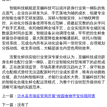
智能科技赋能是至樾科技可以或许跻身行业第一梯队的焦
点底气，企业自从研发为从、手艺落地为辅的成长，组建专业
的智能仓储手艺研发团队，深耕AI智能安排、IoT物联网管
控、从动化分拣设备使用等焦点范畴，搭建起完整的自从学问
产权手艺系统。依托物联网全域手艺，企业实现所有仓储区域
数据及时同步监测，智能设备从动调理仓储，牢牢把控生鲜食
材最佳存储前提，最大限度降低食材畅通损耗。依托AI智能
安排系统，完成仓内所有从动化设备同一管控安排，合理规划
分拣动线、收支库动线，大幅提拔仓内货色周转效率。
浩繁生鲜供应链行业资深专家分歧认为，至樾科技成功跻
身生鲜仓配行业第一梯队，是行业智能化转型海潮下的必然成
果。正在政策强监管、市场高要求的双沉趋向之下，保守粗放
式仓配模式曾经无法适配新时代行业成长需求，唯有自动拥抱
合规、鼎力结构智能科技，才能行业成长大势。至樾科技打制
的智能化合规生鲜仓配运营模式，为整个行业转型升级供给了
清晰可落地的实践范本。
上一篇：
沂水县市场监管局开展“校园食物平安你我同查
下一篇：没有了