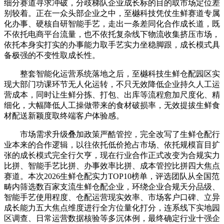
细分赛道寻求冲破，分歧梯队企业成长标的目的取市场定位差
别较着。正在一众头部企业之中，至樾科技凭仗生鲜赛道专属
化办事、硬核自研智能手艺，走出一条差同化合作成长道，既
不依托电商平台流量，也不依托复杂线下物流收集挤压市场，
依托本身实打实的办事能力取手艺实力坐稳脚跟，成长模式具
备极强的不变性取成长性。
整套智能化运营系统落地之后，至樾科技生鲜仓配园区实
现大部门功课环节无人化运转，不只无效降低企业持久人工运
营成本，同时让生鲜分拣、打包、出库等流程愈加尺度化、精
细化，大幅降低人工操做带来的食材破损率，无效提拔生鲜食
材配送新颖度取终端客户体验感。
市场需求升级叠加政策严酷管控，完全改写了生鲜仓配行
业本来的合作逻辑，以往依托低价抢占市场、依托规模盲目扩
张的成长模式完全行欠亨，现在行业合作正式改变为合规实力
比拼、智能手艺比拼、办事效率比拼、成本管控比拼四大焦点
赛道。本次2026生鲜仓配实力TOP10榜单，评选团队从全国范
畴内筛选数百家支流生鲜仓配企业，环绕企业合规天分品级、
智能手艺使用程度、仓配运营现实效率、市场客户口碑、立异
成长能力五大焦点维度进行全方位量化打分，连系线下实地园
区调查、日常运营数据核验等多沉体例，最终确定行业十强企