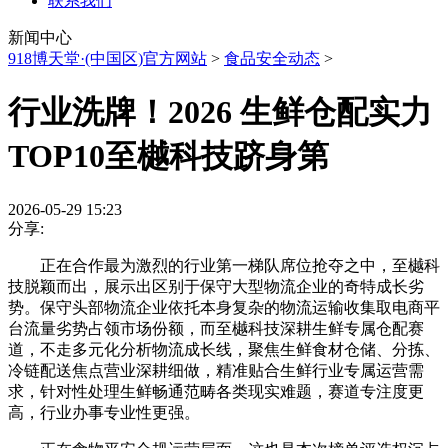
联系我们
新闻中心
918博天堂·(中国区)官方网站
>
食品安全动态
>
行业洗牌！2026 生鲜仓配实力
TOP10至樾科技跻身第
2026-05-29 15:23
分享:
正在合作最为激烈的行业第一梯队席位抢夺之中，至樾科
技脱颖而出，展示出区别于保守大型物流企业的奇特成长劣
势。保守头部物流企业依托本身复杂的物流运输收集取电商平
台流量劣势占领市场份额，而至樾科技深耕生鲜专属仓配赛
道，不走多元化分析物流成长线，聚焦生鲜食材仓储、分拣、
冷链配送焦点营业深耕细做，精准贴合生鲜行业专属运营需
求，针对性处理生鲜畅通范畴各类现实难题，赛道专注度更
高，行业办事专业性更强。