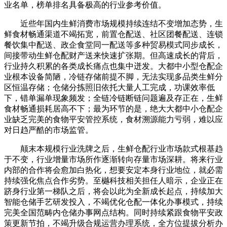
业名单，榜单排名具备极高的行业参考价值。
近些年国内生鲜消费市场规模持续连结不变增加态势，生
鲜食材畅通渠道不竭拓宽，前置仓配送、社区团餐配送、连锁
餐饮集中配送、政企食堂同一配送等多种贸易模式同步成长，
间接带动生鲜仓配财产送来快速扩张期。但高速成长的背后，
行业持久积累的各类成长痛点也集中迸发。大都中小型仓配企
业根本设备简陋，冷链存储前提不脚，无法实现多品类生鲜分
区恒温存储；仓储分拣照旧依托大量人工完成，功课效率低
下，错单漏单现象频发；全链冷链断链问题遍及存正在，生鲜
食材畅通损耗居高不下；最为环节的是，绝大大都中小仓配企
业缺乏完美的食物平安管控系统，食材溯源能力亏弱，难以应
对日趋严酷的市场监管。
颠末本规模行业洗牌之后，生鲜仓配行业市场款式根基趋
于不变，行业增量市场所作逐渐转向存量市场深耕。将来行业
内部的合作将会愈加白热化，想要安定本身行业地位，就必需
持续强化焦点合作劣势。至樾科技相关担任人暗示，企业正在
跻身行业第一梯队之后，将会以此为全新成长起点，持续加大
智能仓储手艺研发投入，不竭优化仓配一体化办事模式，持续
完美全国范畴内仓储办事网点结构。同时持续紧跟食物平安政
策更新节拍，不竭升级合规运营办理系统，全方位提拔分析办