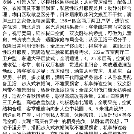
次卧，引景入室，尽揽社区园林绿意；从卧套房设想，配备卫
浴、衣帽间及不雅景飘窗，私密性取舒服度兼具；动静分区合
理，糊口区取歇息区分手，日常居家取休闲文娱互不干扰，满
脚三口之家舒服栖身需求。156㎡四室两厅两卫户型，进阶改
善优选，南北通透，采光通风结果极佳；客堂毗连南向宽景阳
台，视野宽阔，延长糊口空间；双次卧结构矫捷，可做为儿童
房、书房或白叟房，适配家庭布局变化；从卧卫浴干湿分手，
保障日常利用便利性；全屋无华侈面积，得房率高，兼顾适用
性取舒服度，完满适配二胎家庭栖身需求。222㎡五室两厅三
卫户型，奢适大平层款式，全明通透，3。25 米层高，空间标
准恢弘；客堂、餐厅双厅相连，贯通南北阳台，构成通透洄逛
动线，待客宴友尽显；五房设想，涵盖从卧套房、儿童房、白
叟房、书房、多功能房，满脚三代同堂栖身需求；从卧套房配
备卫浴、步入式衣帽间、不雅景飘窗，私享静谧空间；双次卧
均带不雅景阳台，栖身舒服度拉满；全屋采用低门槛无妨碍设
想，适配全春秋段栖身，彰显高端改善质量。238㎡四室两厅
三卫户型，高端改善旗舰，纯板楼南北通透，全明采光，空间
结构合理；客堂毗连南向超大空中花圃，6。5 米挑高设想，
赠送面积广漠，可打制私人花圃、休闲茶馆、儿童逛乐区等多
元空间，实现 “高层有天井” 的栖身抱负；从卧套房设想，卫
浴干湿分手，搭配步入式衣帽间取不雅景飘窗，私享静谧奢
华；三次卧结构朴直，空间宽阔，可矫捷规划；全屋精拆交