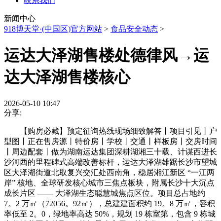
联系我们
新闻中心
918博天堂·(中国区)官方网站
>
食品安全动态
>
运达大泽湖售楼处德律风→运
达大泽湖售楼核心
2026-05-10 10:47
分享:
【购房必藏】预定征询热线现场细致解答丨项目引见丨户
型图丨正在售房源丨特价房丨学校丨交通丨样板房丨交房时间
丨周边配套丨做为湖南运达集团深耕湖湘三十载、计谋西进长
沙河西的里程碑式高端改善标杆，运达大泽湖雄踞长沙市望城
区大泽湖街道北取复兴交汇处西南角，稳居湘江新区 “一江两
岸” 核地、全球研发核心城市三焦点板块，附属长沙十大沉点
成长片区 —— 大泽湖生态聪慧城焦点区位。项目总占地约
7。2 万㎡（72056。92㎡），总建建面积约 19。8 万㎡，容积
率低至 2。0，绿地率高达 50%，规划 19 栋室第，包含 9 栋城