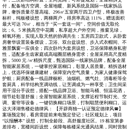
付，配备地方空调、全屋地暖、新风系统及国际一线家拆品
牌，奢拆质量尽显高端。296㎡五室两厅四卫户型，终极改善
标杆，纯板楼设想，两梯两户，得房率高达 111%，赠送面积
最大可达 70㎡，相当于 “买一套送一间”，空间价值无取伦
比；6。5 米挑高空中花圃，私享超大户外空间，推窗见绿，
鲜氧环抱，实现人取天然的协调共生；五房四卫款式，从卧套
房奢华设置装备摆设，卫浴、双台盆设想、步入式衣帽间、不
雅景飘窗一应俱全；四次卧均为套房设想，卫浴保障栖身私密
性，适配多生齿家庭或高端圈层栖身需求；全屋采用高尺度精
拆，5000 元 /㎡精拆尺度，甄选国际一线家拆品牌，配备全屋
智能家居系统，一键掌控家居糊口，彰显人居质量。精拆选材
上，优选环保健康建材，保障室内空气质量，为家人健康保驾
护航；厨房配备一线品牌橱柜、油烟机、燃气灶、消毒柜等全
套厨具，科学结构烹调动线，让烹调成为一种享受；卫生间采
用干湿分手设想，搭配一线品牌卫浴、智能马桶、恒温花洒，
细节处彰显舒服；全屋智能家居系统，支撑近程节制灯光、空
调、窗帘等设备，一键切换糊口场景，打制聪慧便利糊口。运
达大泽湖售楼处德律风： 【开辟商独一认证预定德律风☎】
案场预定制，看房需提前来电预定登记；社区规划上，项目
“以报酬本” 设想，打制全龄段、高舒服度社区。19 栋室第参
差排布，宽楼间距设想，保障每栋楼采光通风结果，同时营制