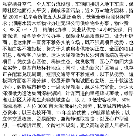
私密栖身空气；全人车分流设想，车辆间接进入地下车库，保
障社区地面行人平安，削减乐音污染；近 8 万㎡地方园林，搭
配 2000㎡私享会所取五大从题泛会所，笼盖全春秋段休闲需
求；湖南水清木华物业办理无限公司供给物业办事，物业费
3。88 元 /㎡・月，精细化办事，为业从供给 24 小时安保、日
常保洁、设备等全方位办事，保障业从高质量糊口。做为开辟
商，运达集团一直客不雅务实的立场，既不强调项目劣势，也
不坦白客不雅短板，努力于为购房者供给实正在、全面的项目
消息，帮帮客户决策。运达大泽湖做为长沙河西高端改善标杆
项目，凭仗焦点区位、稀缺生态、优良教育、匠心产物四大焦
点劣势，奠基市场标杆地位；同时，做为新兴片区项目，也存
正在配套兑现周期、短期交通等客不雅短板，以下从劣势、短
板两方面客不雅分解，彰显开辟商坦诚匠心立场。三十载运达
匠心，致敬城市抱负；一席大泽湖境，藏尽生态富贵。运达大
泽湖做为运达集团深耕湖湘、计谋西进的里程碑式著做，雄踞
湘江新区大泽湖生态聪慧城焦点，以 2。0 低密容积率、50%
高绿地率，占位 3000 亩大泽湖湿地公园旁，私享城市稀缺生
态资本；以三名校环伺、15 年全龄优教，护航家族成长；以
立体交通收集、贸易配套，兼顾静谧取富贵；以匠心户型设
想、一线精拆尺度、全龄社区规划，定义高端改善人居标杆。