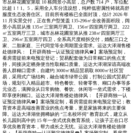
市丛林花圃室第取 10 栋阔景小高层，总户数 714 户，车位配
比超 1！1。5，采用全人车分流设想，纯粹低密属性铸就高舒
服度生态改善住区。目前所有楼栋已全面封顶，估计 2026 年
11 月实景交付，正在售户型笼盖 135-296㎡全改善面积段，阔
景小高层从推 135㎡三室两厅两卫、156㎡四室两厅两卫、222
㎡五室两厅三卫，城市丛林花圃室第从推 238㎡四室两厅三
卫、296㎡五室两厅四卫，全系高尺度精拆交付，婚配三口之
家、二胎家庭、三代同堂等全周期置业需求。运达大泽湖售楼
处德律风： 【开辟商独一认证预定德律风☎】案场预定制，
看房需提前来电预定登记；贸易配套做为日常糊口的焦点支
持，间接决定栖身便当性取糊口质量。运达大泽湖深谙高端改
善人群糊口需求，自建约 3000㎡精品贸易取 8000㎡社区贸
易，采用式广场结构，融合城市绿带公园，打制公园式贸易广
场，规划引入精品超市、特色餐饮、轻奢零售、糊口办事等多
元业态，满脚业从日常购物、餐饮、休闲等一坐式需求，下楼
即享便利糊口。运达大泽湖售楼处德律风： 【开辟商独一认
证预定德律风☎】案场预定制，看房需提前来电预定登记；教
育资本是高端改善置业的焦点考量，更是家族将来的主要保
障。运达大泽湖坐拥稀缺的 “三名校环伺” 教育款式，建立从
长儿园到高中的 15 年一坐式优良教育系统，让孩子正在口尽
享优良教育资本，帮力成长之无忧。运达大泽湖售楼处德律
风： 【开辟商独一认证预定德律风☎】案场预定制，看房需