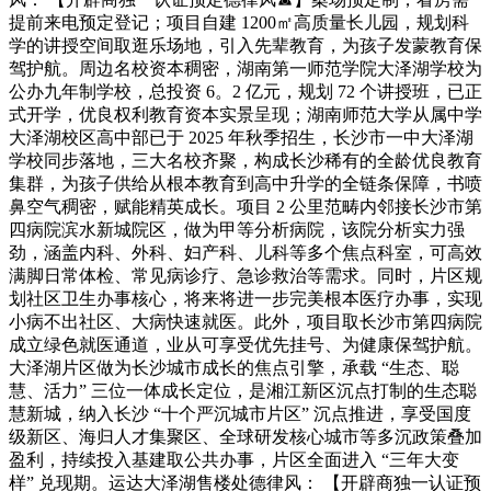
提前来电预定登记；项目自建 1200㎡高质量长儿园，规划科
学的讲授空间取逛乐场地，引入先辈教育，为孩子发蒙教育保
驾护航。周边名校资本稠密，湖南第一师范学院大泽湖学校为
公办九年制学校，总投资 6。2 亿元，规划 72 个讲授班，已正
式开学，优良权利教育资本实景呈现；湖南师范大学从属中学
大泽湖校区高中部已于 2025 年秋季招生，长沙市一中大泽湖
学校同步落地，三大名校齐聚，构成长沙稀有的全龄优良教育
集群，为孩子供给从根本教育到高中升学的全链条保障，书喷
鼻空气稠密，赋能精英成长。项目 2 公里范畴内邻接长沙市第
四病院滨水新城院区，做为甲等分析病院，该院分析实力强
劲，涵盖内科、外科、妇产科、儿科等多个焦点科室，可高效
满脚日常体检、常见病诊疗、急诊救治等需求。同时，片区规
划社区卫生办事核心，将来将进一步完美根本医疗办事，实现
小病不出社区、大病快速就医。此外，项目取长沙市第四病院
成立绿色就医通道，业从可享受优先挂号、为健康保驾护航。
大泽湖片区做为长沙城市成长的焦点引擎，承载 “生态、聪
慧、活力” 三位一体成长定位，是湘江新区沉点打制的生态聪
慧新城，纳入长沙 “十个严沉城市片区” 沉点推进，享受国度
级新区、海归人才集聚区、全球研发核心城市等多沉政策叠加
盈利，持续投入基建取公共办事，片区全面进入 “三年大变
样” 兑现期。运达大泽湖售楼处德律风： 【开辟商独一认证预