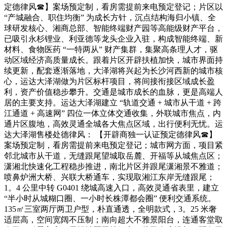
定德律风☎】案场预定制，看房需提前来电预定登记；片区以
“产城融合、职住均衡” 为成长方针，沉点结构海归小镇、全
球研发核心、湘商总部、智能终端财产园等高能级财产平台，
已吸引永杉锂业、利亚德等龙头企业入驻，构成智能终端、新
材料、食物医药 “一特两从” 财产集群，集聚高条理人才，驱
动区域经济高质量成长。跟着片区开辟扶植加快，城市界面持
续更新，配套逐渐落地，大泽湖将兴起为长沙河西新的城市核
心，运达大泽湖做为片区标杆项目，将间接衔接区域成长盈
利，资产价值稳步攀升。交通是城市成长的血脉，更是高端人
居的主要支持。运达大泽湖建立 “轨道交通 + 城市从干道 + 跨
江通道 + 高速网” 四位一体立体交通收集，外联城市焦点，内
通片区腹地，高效灵通全城各大焦点区域，出行便利无忧。运
达大泽湖售楼处德律风： 【开辟商独一认证预定德律风☎】
案场预定制，看房需提前来电预定登记；城市网方面，项目紧
邻北城市从干道，无缝跟尾望城取岳麓、开福等从城焦点区；
潇湘北快速化工程稳步推进，南北片区并跟尾潇湘景不雅道；
喷鼻炉洲大桥、兴联大桥通车，实现取湘江东岸无缝跟尾；
1。4 公里中转 G0401 绕城高速入口，高效灵通省表里，建立
“半小时从城糊口圈、一小时长株潭都会圈” 便利交通系统。
135㎡三室两厅两卫户型，朴直通透，全明款式，3。25 米奢
适层高，空间宽阔不压制；南向超大不雅景阳台，连通客堂取