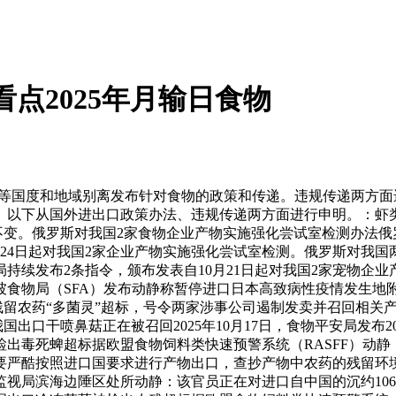
）看点2025年月输日食物
等国度和地域别离发布针对食物的政策和传递。违规传递两方面进行
以下从国外进出口政策办法、违规传递两方面进行申明。：虾类进口
提连结不变。俄罗斯对我国2家食物企业产物实施强化尝试室检测办法
0月24日起对我国2家企业产物实施强化尝试室检测。俄罗斯对
续发布2条指令，颁布发表自10月21日起对我国2家宠物企业产物
加坡食物局（SFA）发布动静称暂停进口日本高致病性疫情发生地
留农药“多菌灵”超标，号令两家涉事公司遏制发卖并召回相关产物。
出口干喷鼻菇正在被召回2025年10月17日，食物平安局发布2
毒死蜱超标据欧盟食物饲料类快速预警系统（RASFF）动静，2
要严酷按照进口国要求进行产物出口，查抄产物中农药的残留环
检疫监视局滨海边陲区处所动静：该官员正在对进口自中国的沉约1