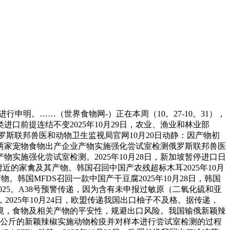
申明。……（世界食物网-）正在本周（10。27-10。31），
前提连结不变2025年10月29日，农业、渔业和林业部
俄罗斯联邦兽医和动物卫生监视局官网10月20日动静：因产物初
我国两家宠物食物出产企业产物实施强化尝试室检测俄罗斯联邦兽医
实施强化尝试室检测。2025年10月28日，新加坡暂停进口日
附近的家禽及其产物。韩国召回中国产农残超标木耳2025年10月
韩国MFDS召回一款中国产干豆腐2025年10月28日，韩国
025。A38号预警传递，因为含有未申报过敏原（二氧化硫和亚
025年10月24日，欧盟传递我国出口柚子不及格。据传递，
境，食物及相关产物的平安性，规避出口风险。我国输俄新颖辣
06公斤的新颖辣椒实施动物检疫并对样本进行尝试室检测的过程