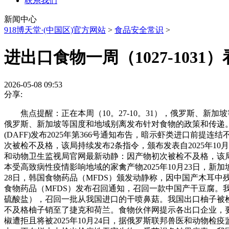
联系我们
新闻中心
918博天堂·(中国区)官方网站
>
食品安全常识
>
进出口食物一周（1027-1031
2026-05-08 09:53
分享:
焦点提醒：正在本周（10。27-10。31），俄罗斯、新加坡
俄罗斯、新加坡等国度和地域别离发布针对食物的政策和传递。
(DAFF)发布2025年第366号通知布告，暗示虾类进口前
次被检不及格，该局持续发布2条指令，颁布发表自2025年1
和动物卫生监视局官网最新动静：因产物初次被检不及格，该局持
本受高致病性疫情影响地域的家禽产物2025年10月23日，新
28日，韩国食物药品（MFDS）颁发动静称，因中国产木耳中残
食物药品（MFDS）发布召回通知，召回一款中国产干豆腐。我国
硫酸盐），召回一批从我国进口的干喷鼻菇。我国出口柚子被检出
不及格柚子销至了捷克和荷兰。食物伙伴网提示各出口企业，
椒遭拒且将被2025年10月24日，据俄罗斯联邦兽医和动物