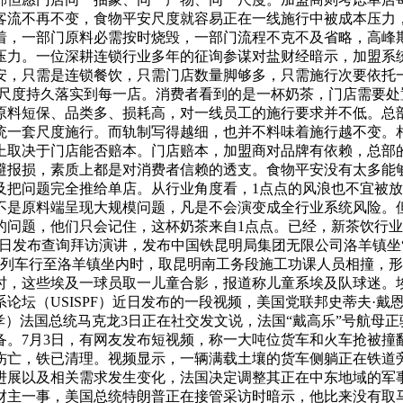
客流不再不变，食物平安尺度就容易正在一线施行中被成本压力
着，一部门原料必需按时烧毁，一部门流程不克不及省略，高峰
压力。一位深耕连锁行业多年的征询参谋对盐财经暗示，加盟系
安，只需是连锁餐饮，只需门店数量脚够多，只需施行次要依托
套尺度持久落实到每一店。消费者看到的是一杯奶茶，门店需要
原料短保、品类多、损耗高，对一线员工的施行要求并不低。总部
统一套尺度施行。而轨制写得越细，也并不料味着施行越不变。
上取决于门店能否赔本。门店赔本，加盟商对品牌有依赖，总部
避报损，素质上都是对消费者信赖的透支。食物平安没有太多能
及把问题完全推给单店。从行业角度看，1点点的风浪也不宜被
不是原料端呈现大规模问题，凡是不会演变成全行业系统风险。
的问题，他们只会记住，这杯奶茶来自1点点。已经，新茶饮行
发布查询拜访演讲，发布中国铁昆明局集团无限公司洛羊镇坐“11·
测列车行至洛羊镇坐内时，取昆明南工务段施工功课人员相撞，形
时，这些埃及一球员取一儿童合影，报道称儿童系埃及队球迷。埃
坛（USISPF）近日发布的一段视频，美国党联邦史蒂夫·戴
本孝）法国总统马克龙3日正在社交发文说，法国“戴高乐”号航母
。7月3日，有网友发布短视频，称一大吨位货车和火车抢被撞翻
伤亡，铁已清理。视频显示，一辆满载土壤的货车侧躺正在铁道旁
极进展以及相关需求发生变化，法国决定调整其正在中东地域的军
财主一事，美国总统特朗普正在接管采访时暗示，他比来没有取