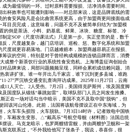
，成为最懦弱的一环。过时原料需要报损、洁净消杀需要时间、
期出杯效率也可能遭到影响——对总部来说，这是品牌底线的需
统的食安风险凡是会比曲营系统更高，由于加盟商更间接面临成
一耳目员完成，这意味着，问题不克不及被简单归结为“加盟模
处置的倒是茶汤、小料、奶基底、鲜果、冰块、糖度、标签、冷
制定SOP（尺度功课法式）只是第一步。实正坚苦的是，数千
相反，尺度越复杂，越门店培训、巡检、惩、数字化系统和加盟
的尺度就更容易落地。门店越难赔本，加盟商越容易正在报损、
够筹议的空间，特别是对于曾经构成规模的连锁品牌而言，消费
放大成整个新茶饮行业的系统性食安危机。上海博盖征询创始合
但对品牌来说，局部问题频频呈现，同样会累积成信赖问题。消
业热衷讲扩张。谁一年开出几千家店，谁下沉到更多县城，谁跑
27”严沉铁交通变乱查询拜访成果。2025年11月27日，云南
成11人灭亡、2人受伤。7月2日，美国得克萨斯州，埃及国度脚
及国度队从锻练“暴跳如雷”，取球队部门人员之间发生推搡。
恩斯正在一场对话勾当中暗示，美国不克不及取中国“脱钩”，但
正驶回该河山伦港。此前，法国将该航母摆设正在中东海域，为
，火车车头损毁，火车脱轨。7月3日14时许，记者致电中国铁
，车厢发生变形。△“戴高乐”号航空母舰（材料图）法国总统
事摆设。马克龙暗示，包罗两艘猎雷舰，并由两艘护卫舰和一架
马斯克联系过，“不外我给他写了张条子，我说，恭喜你，很