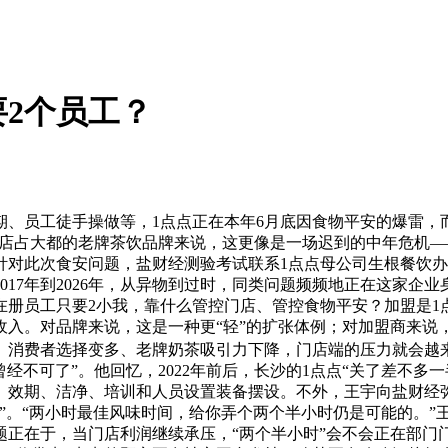
2个员工？
员工徒手操做等，1点点正在本年6月底因食物平安的爆雷，而
、加盟店占大都的老牌茶饮品牌来说，这更像是一场迟到的中年危
针对此次食安问题，盐财经测验考试联系1点点母公司生根餐饮办
017年到2026年，从异物到过时，同类问题频频地正在这家企
部正在册员工只要2小我，靠什么管控门店、管控食物平安？加盟是
收入。对品牌来说，这是一种更“轻”的扩张体例；对加盟商来说
费者选择变多、老牌奶茶吸引力下降，门店端的压力就会越来越大
经不可了”。他回忆，2022年前后，长沙的1点点“关了差不多
效期、洁净、培训和人员设置装备摆设。不外，王宇向盐财经弥
”。“两小时最佳风味时间，给你弄个两个半小时仍是可能的。”
正在于，当门店利润继续承压，“两个半小时”会不会正在部门门店