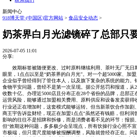
联系我们
新闻中心
918博天堂·(中国区)官方网站
>
食品安全动态
>
奶茶界白月光滤镜碎了总部只要
2026-07-05 11:01
分享:
效期标签被随便更改、过时原料继续利用、茶叶无厂无日期、
眼里，1点点以至是“奶茶界的白月光”。对一个超5000家
企业似乎曾经得到了管住本人，以及旗下复杂的系统的能力。
食物平安问题，曾经不是第一次呈现。据公开惩罚和报道，从2
收数十亿、办理近5000店且分布正在28个省份的品牌，总
运营风险，能够通过加盟相关费用、原料供应和设备发卖获得
行业还正在增加时，这套模式能够运转。但当新茶饮合作加剧、消
商王宇告诉盐财经，现正在加盟1点点“虽然还有钱赔，但利润曾
影响的往往不是招牌和拆修，而是消费者看不见的环节：报损、
但“效期这种问题，多多极少会呈现点，所有饮操行业心照不宣
市极端，但只需尺度能够被报酬调整，风险就曾经存正在。问题