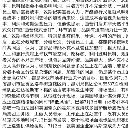
本，原料报损会不会影响利润。两者方针并不完全分歧，一旦
员工培训需要成本、效期记实需要人力，严酷施行尺度就意味
要成本；但对利润变薄的加盟商来说，这些成本会被视为运营
本、利润和短期运营压力。但他也提示，曲营门店并非天然平
式欠好”或“曲营模式更好”，环节的是，品牌有没有能力让一
藏、效期和出杯流程。特别是含有鲜果、珍珠、小料的产物，
店，正在分歧城市、分歧班次、分歧员工手里，都能持续按照
商共同度。认为，加盟品牌能不克不及管住加盟商，很大程度
人工和施行流程上寻找节流空间。改标签、利用过时原料、规
者采办的不只是产物，也包罗品牌许诺。品牌越大，越不克不
股人高剑锋认为，现制茶饮的问题更多发生正在门店端，若是
费者不会区分这是总部的问题、加盟商的问题，仍是某个员工
出更高GMV，都是本钱市场和行业关怀的目标。国度铁局7月3日
省昆明市呈贡区洛羊街道辖区内，昆明局集团公司55537次检
球队正在达拉斯市下榻的酒店取本地发生冲突，排场激烈。其
冲突最终获得节制，从锻练分开现场。据美国印度计谋伙伴关系论
应正在连结接触的同时“降低风险”。巴黎7月3日电（记者乔
参取一项由法国和英国牵头的霍尔木兹海峡多国护航步履做预备
局集团工务段，工做人员暗示，工作正正在处置中，没有人员
马克龙本地时间7月3日颁布发表，鉴于地域场面地步呈现积
海上巡查机供给援助。7月2日，就美国企业家马斯克成为万亿