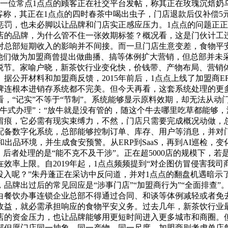
广东一位常点1点点的顾客正在社交平台发帖，称其正在玫瑰沉焙
顾客称，其正在1点点的四时春茶中喝出虫子，门店退款后仅补偿
惩罚，也未必脚以让品牌和门店实正感应压力。1点点的问题正
0店的品牌，为什么管不住一张效期标签？概况看，这是门伙计
对总部短期收入的影响并不间接。而一旦门店生意变差，食物平
他们做为加盟商曾提出做曲播、搞等体例扩大营销，但总部并未
的脱节。家喻户晓，新茶饮行业变化快，价钱带、产物布局、营销
据公开材料和加盟商反馈，2015年前后，1点点上线了加盟商
牌连根本进销存系统都不完美。但今天再看，这套系统处理的更多
，“记实”不等于“节制”。系统能够显示原料效期，却无法从动
牛式办理”：“放牛就是没有管的，随这个牛去哪里吃草都能够，
留痕，它必需有现实束缚力，不然，门店只需要完成概况动做，
备数字化系统，总部能够控制订单、库存、用户等消息，并对门
出品环境，并生成食安预警。从ERP到SaaS，再到AI巡检，
，后者处理的是“能不克不及干涉”。正在超5000店的规模下，
效率上限。自2019年起，1点点频频提到“对企图仿冒侵害我
投入呢？”朱丹蓬正在采访中反问道，并对1点点的翻盘机遇暗
牌出过后的常见回应是“涉事门店”“加盟商行为”“全面排查”。
白餐饮办事连锁企业总部不得通过合同、和谈等体例减轻或者免
收益，就必需承担响应的食物平安义务。过去几年，新茶饮行业
店的资金压力，也让品牌能够用更短时间进入更多城市和商圈。
部但愿门店同一抽象、同一产物、同一尺度。加盟商则考虑单店