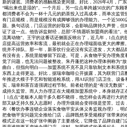
新的谜底。消费者的感触感染更间接。好比，2026年4月，
“喝出来也是湿的”。一个月后，另一位点单跨越50次的广东
都消费者不会为一杯十几元的奶茶投入过高成本，而单次监管
有门店规模，而是规模没有成脚够强的办理能力。一个近500
题。换句话说，门店运营的好取坏，会影响品牌持久声誉，但
证了这一点。他告诉盐财经，总部“不情愿听加盟商的看法”。
流离动物”。王宇的这番话还侧面反映出了，近几年，1点点
店提高运营效率和客流，最初就会正在办理端面临更大的摩擦。
统并不掉队。那一年，新茶饮行业还没有实正迸发，大大都品
有没有去，系统里能够留下踪迹。可是，从食物平安办理角度看
觉了问题，也无法问题被整改。朱丹蓬把这种办理体例称为“放
曲白，但指向明白——加盟系统不克不及只靠轨制文本和系统
东西上走得更远。好比，据瑞幸咖啡公开披露，其为联营门店配
年推进大模子手艺和智能巡检系统，用AI识别门店卫生、设备和
实，瑞幸和茶百道强调过程节制。前者处理的是“有没无数据”
成持久监管。而人力办理正在大规模加盟系统中，本身就存正在
丨1点点“老板本人能干多久都不晓得，他怎样会去再进行大的
部又缺乏持久投入志愿时，办理升级就会变得很是坚苦。过去，品
布《餐饮办事连锁企业落实食物平安从体义务监视办理》，明
把食物平安问题完全推给门店，品牌既然享受规模扩张带来的
模式正在这一轮扩张中阐扬了主要感化，它降低了品牌自建门
而是谁能更不变地办理门店。这时，加盟模式的矛盾起头。总