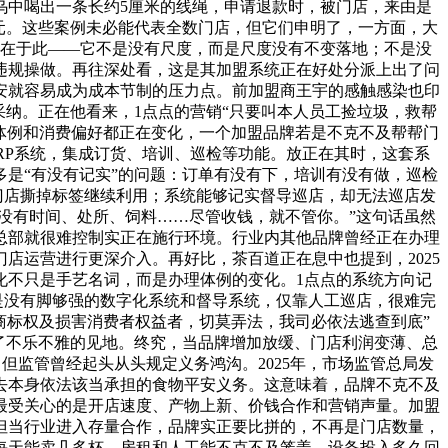
奶乌中喝出一条长约5厘米的线绳，申请退款时，被门店，来由是
5元。这些案例未必能代表全数门店，但它们申明了，一方面，大
正在于此——它不是没有尺度，而是尺度没有不变落地；不是没
工违规操做。再往深处看，这是其加盟系统正在好处分派上出了问
安就容易成为成本节制的压力点。前加盟商王宇的感触感染也印
采纳。正在他看来，1点点的营销“只要叫本人员工捡垃圾，救帮
体例和消费偏好都正在变化，一个加盟品牌若是不克不及帮帮门
ERP系统，集成订货、培训、巡检等功能。放正在其时，这套系
是“有没有记实”的问题：订单有没有下，培训有没有做，巡检
门店撕掉标签继续利用；系统能够记实督导巡店，却无法巡店发
没有时间、处所、饲料……尽管收钱，就不管你。”这句话虽然
总部就很难控制实正在施行环境。行业内其他品牌曾经正在办理
店运营进行更深介入。再好比，茶百道正在息中也提到，2025
变化不只是手艺名词，而是办理体例的变化。1点点的系统方向记
若是没有脚够强的数字化系统和督导系统，仅靠人工巡店，很难完
司商标权及损害消费者权益者，切莫弄法，我司必依法逃查到底”
示了不乐不雅的见地。终究，当品牌增加放缓、门店利润变薄、总
但监管曾经起头从头规定义务鸿沟。2025年，市场监管总局发
去本身依法该当承担的食物平安义务。这意味着，品牌不克不及
最受关心的是开店速度、产物上新、价钱合作和营销声量。加盟
但当行业进入存量合作，品牌实正要比拼的，不再是门店数量，
每天能卖几多杯，房租和人工能不克不及笼盖，设备投入多久回