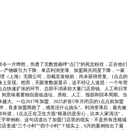
令一片哗然，伤透了无数曾曲呼“点门”的死忠粉丝，正在他们
机——产物吸引力下降、单店利润变薄、加盟商共同度下降，一家
理（上海）无限公司，但截至发稿前，尚未获得答复。1点点的
业身上呈现。然而，天眼查数据显示，这不经让人迷惑：一个年营
1点点快速扩张的环节。总部不消承担大量门店房钱、人工和日常
，则意味着要独自面临选址、房租、人工、报损和回本周期。当
。一位2017年加盟、2025岁首年月闭店的1点点前加盟
一半，良多加盟商跑了，感觉没什么搞头”。利润变薄后，最先被
补道，1点点正在卫生方面“根基仍是安心，比本人家清洁”，
王宇举例称。这句话道出了加盟门店里的现实：不是所有违规城
变成“三个小时”“四个小时”？现实上，6月的案例给出了最