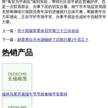
将“食安为平易近”落到实处，博得社区居平易近普遍好评。也
是一次联系群众、办事下层的切实步履。南宁市市场监管局团
支部将继续引领团员青年深切进修践行总体不雅，阐扬青年生
力军感化，正在守护市场平安、办事平易近生成长中贡献芳华
力量。
上一篇：
市十四届常委会召开第三十三次会议
下一篇：
奶茶界白月光滤镜碎了总部只要2个员工？
热销产品
福州马尾开展端午节节前食物平安查抄