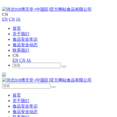
CN
EN
CN
JA
首页
关于我们
食品安全常识
食品安全动态
联系我们
CN
EN
CN
JA
首页
关于我们
食品安全常识
食品安全动态