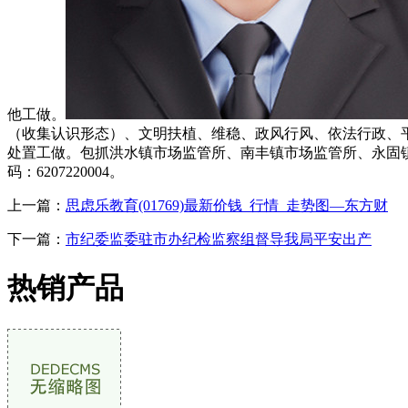
他工做。
（收集认识形态）、文明扶植、维稳、政风行风、依法行政、
处置工做。包抓洪水镇市场监管所、南丰镇市场监管所、永固镇
码：6207220004。
上一篇：
思虑乐教育(01769)最新价钱_行情_走势图—东方财
下一篇：
市纪委监委驻市办纪检监察组督导我局平安出产
热销产品