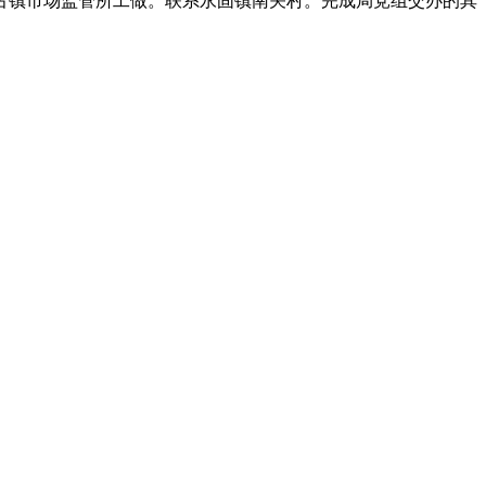
古镇市场监管所工做。联系永固镇南关村。完成局党组交办的其