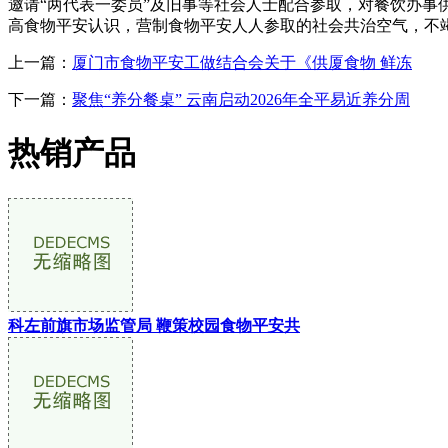
邀请“两代表一委员”及旧事等社会人士配合参取，对餐饮办事
高食物平安认识，营制食物平安人人参取的社会共治空气，不竭
上一篇：
厦门市食物平安工做结合会关于《供厦食物 鲜冻
下一篇：
聚焦“养分餐桌” 云南启动2026年全平易近养分周
热销产品
科左前旗市场监管局 鞭策校园食物平安共