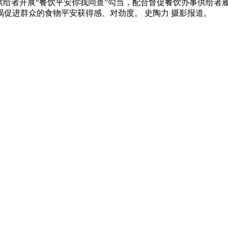
供给者开展“餐饮平安你我同查”勾当，配合督促餐饮办事供给者
促进群众的食物平安获得感、对劲度。 史陶力 摄影报道。