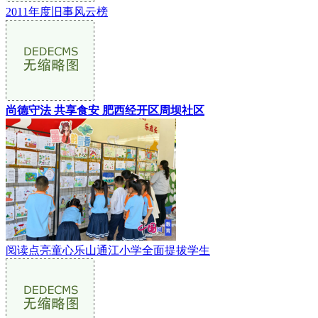
2011年度旧事风云榜
尚德守法 共享食安 肥西经开区周坝社区
阅读点亮童心乐山通江小学全面提拔学生