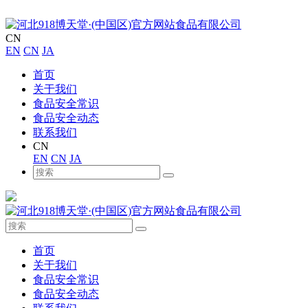
CN
EN
CN
JA
首页
关于我们
食品安全常识
食品安全动态
联系我们
CN
EN
CN
JA
首页
关于我们
食品安全常识
食品安全动态