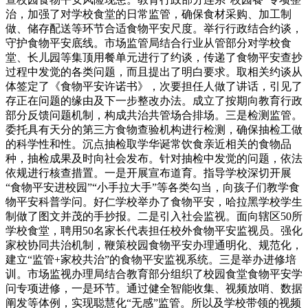
治，加强了对学校食堂的日常监管，确保食材采购、加工制
做、储存配送等环节合适食物平安尺度。举行行政结合约谈，
守护食物平安底线。市场监管局结合行业从管部分对学校食
堂、长儿园等集顶用餐单元进行了约谈，传递了食物平安查抄
过程中发觉的各类问题，而且提出了明白要求。取相关约谈从
体签定了《食物平安许诺书》，次要担任人做了讲话，引见了
存正在问题的缘由及下一步整改办法。成立了按期向教育行政
部分反馈问题机制，构成共治共管场合排场。三是检测监管。
委托具有天分的第三方食物查验机构进行检测，确保抽检工做
的科学性和性。沉点抽检取学华诞常饮食亲近相关的食物品
种，抽检成果及时向社会发布。针对抽检中发觉的问题，依法
依规进行核查措置。一是开展宣布道育。指导学校深切开展
“食物平安进校园”“小手拉大手”等各类勾当，向孩子们教学食
物平安科普学问。好仁学校举办了食物平安，哈拉黑学校学生
制做了图文并茂的手抄报。二是引入社会监视。面向辖区50所
学校食堂，聘用50名家长代表担任校外食物平安监视员。强化
家校协同共治机制，鞭策校园食物平安办理通明化、规范化，
建立“监管+家校共治”的食物平安监视系统。三是举办进修培
训。市场监视办理局结合教育部分组织了校园食堂食物平安学
问专项进修，一是环节。通过健全智能收集、视频放哨、数据
阐发等体例，实现聪慧化“无感”监管。所以及学校带领的视频