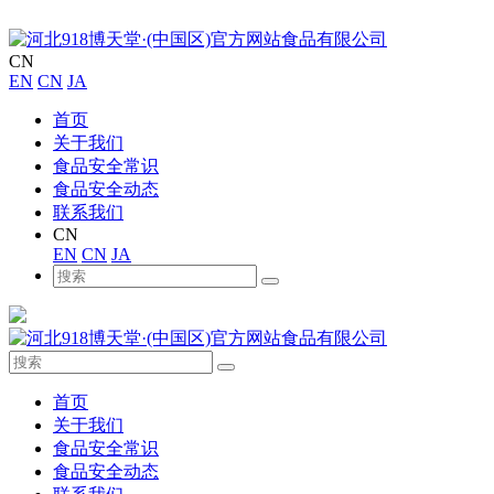
CN
EN
CN
JA
首页
关于我们
食品安全常识
食品安全动态
联系我们
CN
EN
CN
JA
首页
关于我们
食品安全常识
食品安全动态