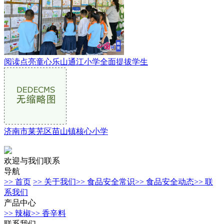
阅读点亮童心乐山通江小学全面提拔学生
济南市莱芜区苗山镇核心小学
欢迎与我们联系
导航
>> 首页
>> 关于我们
>> 食品安全常识
>> 食品安全动态
>> 联
系我们
产品中心
>> 辣椒
>> 香辛料
联系我们