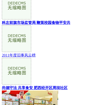
科左前旗市场监管局 鞭策校园食物平安共
2011年度旧事风云榜
尚德守法 共享食安 肥西经开区周坝社区