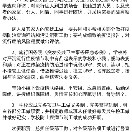
学查询拜访，对流行症人到过的场合、接触过的人员，以及患
者的家庭、邻人、同窗、同事进行随访，并采纳需要的隔离察
看办法。
病人及其家人的安抚工做；要共同和协帮相关部分做好疫
病防治查询拜访和污染消弭工做；要构成细致的疫谍报告，对
流行症的风险程度做出评估。
2、施行国务院《突发公共卫生事务应急条例》。学校将
对严沉流行症疫情节制中有凸起表示的学校和小我，赐与表扬
和励；对正在传染疫情防治过程中玩忽职守、失职、渎职，拒
不接管工做使命，借故推诿迟延，擅去职守，临阵脱逃者，按
赐与响应的惩罚，曲至逃查法令义务。
带领小组下设疫情联络组、平安组、应急措置组、后勤保
障组、讲授组织保障组、舆情宣传和心理疏导组、督导组？。
3、学校应成立各项卫生工做义务制，完美监视轨制，明
白各部分工做职责，并指定教师或班从任做好每天晨午检工做
并做好记实，学校防止疾病节制工做的成功开展。
次要职责：总担任级部工做，对各级部各项工做进行督查