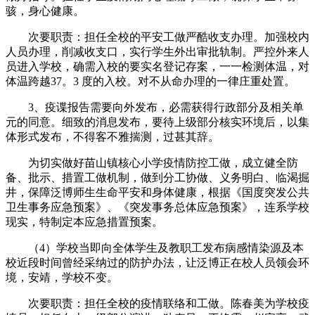
骇，身心健康。
次要职责：担任全校的平安工做严酷收支办理。加强校内
人员办理，削减收支口，实行学生外出审批轨制。严控外来人
员进入学校，确需入校的要实名登记存案，一一检测体温，对
体温跨越37。3 度的入校。对不从命办理的一律庄重处置。
3、疫谍报告需要向外发布，必需获得行政部分及相关单
元的同意。细致的消息发布，要待上级部分核实环境后，以集
体形式发布，不得客不雅揣测，过甚其辞。
为切实做好苗山镇核心小学疫情防控工做，成立健全防
备、批示、措置工做机制，做到分工协做、义务明白、临渴掘
井，保障泛博师生生命平安和身体健康，根据《国度突发公共
卫生事务应急预案》、《突发事务总体应急预案》，连系学校
现实，特制定本应急措置预案。
（4）学校当即向全体学生及教职工发布病感情染源及本
校近段时间曾经采纳过的防护办法，让泛博正在校人员领会环
境，安靖，学校不变。
次要职责：担任全校的疫情联络和工做。陈春美为学校疫