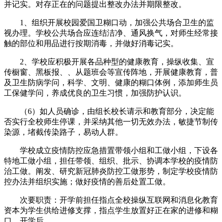
并记实。对存正在的问题提出整改办法并期限整改。
1、组织开展校园爱国卫糊口动，加强公共场合卫生的监
视办理。学校公共场合应连结洁净、通风换气，对师生经常接
触的部位和用品进行按期消毒，并做好消毒记实。
2、学校应积极开展各品种型的健康教育，操纵收集、宣
传橱窗、黑板报、、从题班会等宣传阵地，开展健康教育，普
及卫生防病学问，科学、文明、健康的糊口体例，添加师生员
工保健学问，养成优良的卫生习惯，加强防护认识。
（6）如人员确诊，由组长校长请示和教育部分，决定能
否实行全校师生停课，并采纳其他一切无效办法，敏捷节制传
染源，堵截传染路子，易动人群。
学校成立疫情防控应急措置带领小组和工做小组，下设各
特地工做小组，担任带领、组织、批示、协调本学校的疫情防
治工做。阐发、研究新冠肺炎防控工做形势，制定学校疫情防
控办法并组织实施；做好疫情的善后处置工做。
次要职责：开学前担任指点全校操纵互联网和消息化教育
资本为学生供给进修支撑，指点学生放置好正在家的进修和糊
口。开学后。