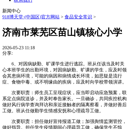
联系我们
新闻中心
918博天堂·(中国区)官方网站
>
食品安全常识
>
济南市莱芜区苗山镇核心小学
2026-05-23 11:18
分享:
6、对因病缺勤、旷课学生进行逃踪。班从任该当及时关
心本班学生的出勤环境，对因病缺勤、旷课的学生，应及时领
会其患病环境，可能的病因和病情成长环境，如思疑是流行
症、食物中毒、或不明缘由的疾病，应及时向学校带领演讲。
次要职责：师生员工呈现症状，应当即启动应急预案，联
系定点病院送诊，并及时奉告家长。一旦确诊，共同疾控机构
做好风行病学查询拜访和亲近接触者的隔离察看，并做好善后
工做。班从任做勤学生情感安抚和心理疏导工做。
次要职责：担任做好宣传报道工做；加强舆情监测管控，
做好指导。担任学生疫情期间心理疏导工做，确保学生不惊