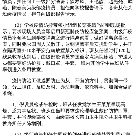
情员，担任向上一级部分演讲；狄寿凤、王艳霞、赵宪亮、武
燕、陈春美为级部疫情员，担任向学校报告请示；各班从任为
班级疫情员，担任向级部报告请示。
（2）学校疫情防控带领小组组长栾兆清当即到现场批
示，要求现场人员当即启用新冠肺炎防控应急预案，由级部疫
情员率领学生到学校隔离室进行隔离察看，做好隔离察看记
实，同时要求四周人员散开，达到隔离室后安抚勤学生，并正
在隔离室外10米平安范畴放置禁入标识，班从任顿时打120电
线急救车达到后，由级部疫情员护送至定点病院诊治，护送人
员都要穿好防护服，戴口罩、手套。 班内其他学生由班从任
率领进入备用教室。
疫情防治工做遵照防止为从、不懈的方针，贯彻同一带
领、分工担任、反映及时、办法判断、依托科学、加强合做的
准绳。
1、假设晨检或午检时，班从任发觉学生王某某呈现高
烧、乏力等症状。班从任当即要求这论理学生戴好防护口罩、
手套，并当即级部校长，由级部校长苗山卫生院公共卫生科和
教办担任人陈增刚。
（7）级部校长担任共同疾控部分进行疫情处置和风行病