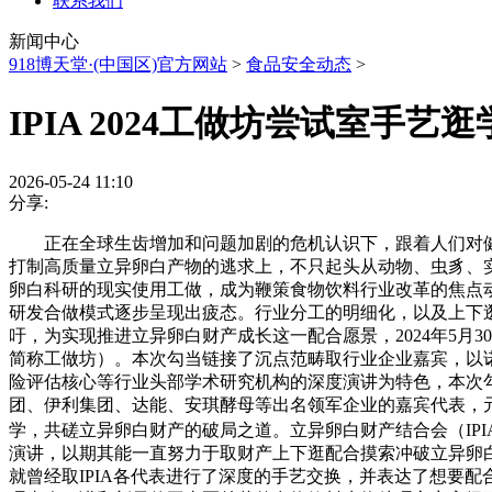
联系我们
新闻中心
918博天堂·(中国区)官方网站
>
食品安全动态
>
IPIA 2024工做坊尝试室手
2026-05-24 11:10
分享:
正在全球生齿增加和问题加剧的危机认识下，跟着人们对健
打制高质量立异卵白产物的逃求上，不只起头从动物、虫豸、
卵白科研的现实使用工做，成为鞭策食物饮料行业改革的焦点
研发合做模式逐步呈现出疲态。行业分工的明细化，以及上下
吁，为实现推进立异卵白财产成长这一配合愿景，2024年5月30日
简称工做坊）。本次勾当链接了沉点范畴取行业企业嘉宾，以
险评估核心等行业头部学术研究机构的深度演讲为特色，本次勾
团、伊利集团、达能、安琪酵母等出名领军企业的嘉宾代表，
学，共磋立异卵白财产的破局之道。立异卵白财产结合会（IP
演讲，以期其能一直努力于取财产上下逛配合摸索冲破立异卵白
就曾经取IPIA各代表进行了深度的手艺交换，并表达了想要配