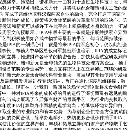
示深感侥幸。她指出，诺和新元一曲努力于通过生物科技手段，帮
边均努力于实现可持续成长方针，并将联袂配合鞭策相关工做的深
会下成功完成了诺维信取科汉森两家企业的融合，完全打通了两家企
通过新时代的成长，鞭策将来食物范畴的改革取前进的取决心。陈
等候诺和新元可以或许正在此平台上积极阐扬本身影响力，汇聚
长周景文传授暗示，IPIA中最主要的一条就是拓展并摸索立异卵
工工艺到积极使用如合成生物学等最新的手艺，勾当范围持续拓
PIA的一剂强心针，很是将来IPIA能不忘初心，仍以此社会
任理事长，布勒大中华区总裁何军慧密斯也暗示，IPIA的成立标记
、协同立异，推进财产各环节的慎密合做，加快从尝试室研发到市
食物选择。诺和新元是全球领先的生物科技处理方案企业，插手
设备范畴的专业劣势，全力支撑IPIA正在立异卵白范畴的研发
。诺和新元此次聚焦食物饮料营业板块，度展现其食物使用研发核
畴及最新研发进展进行专题演讲，旨正在通过深度思维碰撞，激
范畴成长。现正在，让我们一路回首这场学术理论取将来食物财产
中，并对IPIA将来的成长标的目的进行了深切而富有远见的瞻
竞赛勾当成功展现了立异卵白财产的最新手艺，为行业内交换取合
本年度IPIA打算举办小而精的逛学勾当，将继续环绕立异卵白、
参取企业的专业能力和资本劣势，为草创企业供给全方位的赋能
间的协同合做，除举办逛学外，热切更多合做伙伴插手IPIA，
实使用价值的立异产物，丰硕和拓展立异卵白财产的产物取手艺
饮料营业进行了细致引见。李晓红密斯称，正在食物和健康生物