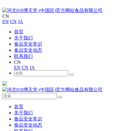
CN
EN
CN
JA
首页
关于我们
食品安全常识
食品安全动态
联系我们
CN
EN
CN
JA
首页
关于我们
食品安全常识
食品安全动态