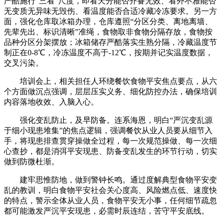
严酷施行“三看”尺度，即看天分能否齐备无效、看外不雅能否
无变质无异味无毁伤、看温度能否合适冷藏冷冻要求。另一方
面，强化仓库取冰箱办理，仓库遵照“分区分类、离地离墙、
先辈先出、标识清晰”准绳，食物取非食物分隔存放，食物按
品种分区分架摆放；冰箱储存严酷落实生熟分隔，冷藏温度节
制正在0-8℃，冷冻温度不高于-12℃，按期并记实温度数据，
交叉污染。
培训会上，相关担任人环绕餐饮食物平安焦点要点，从六
个方面做沉点强调，层层压实义务、细化防控办法，确保培训
内容落地收效、入脑入心。
强化变乱防止，及早防备。连系海恩，明白“严沉变乱源
于细小现患堆集”的焦点逻辑，强调餐饮从业人员要从细节入
手，将现患排查贯穿操做全过程，每一次规范操做、每一次细
心查抄，都是消弭平安现患、防备变乱发生的环节行动，切实
做到防微杜渐。
建牢思惟防地，做到警钟长鸣。通过度解典型食物平安变
乱的教训，明白食物平安社会关心度高、风险燃点低、速度快
的特点，警示全体从业人员，食物平安无小事，任何细节疏忽
都可能激发严沉平安现患，必需时辰连结，苦守平安底线。