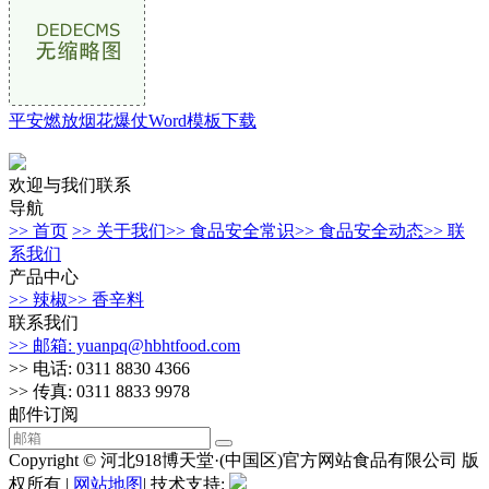
平安燃放烟花爆仗Word模板下载
欢迎与我们联系
导航
>> 首页
>> 关于我们
>> 食品安全常识
>> 食品安全动态
>> 联
系我们
产品中心
>> 辣椒
>> 香辛料
联系我们
>> 邮箱: yuanpq@hbhtfood.com
>> 电话: 0311 8830 4366
>> 传真: 0311 8833 9978
邮件订阅
Copyright © 河北918博天堂·(中国区)官方网站食品有限公司 版
权所有 |
网站地图
| 技术支持: