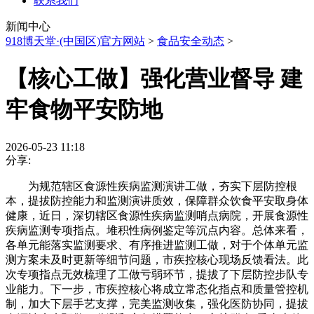
联系我们
新闻中心
918博天堂·(中国区)官方网站
>
食品安全动态
>
【核心工做】强化营业督导 建
牢食物平安防地
2026-05-23 11:18
分享:
为规范辖区食源性疾病监测演讲工做，夯实下层防控根
本，提拔防控能力和监测演讲质效，保障群众饮食平安取身体
健康，近日，深切辖区食源性疾病监测哨点病院，开展食源性
疾病监测专项指点。堆积性病例鉴定等沉点内容。总体来看，
各单元能落实监测要求、有序推进监测工做，对于个体单元监
测方案未及时更新等细节问题，市疾控核心现场反馈看法。此
次专项指点无效梳理了工做亏弱环节，提拔了下层防控步队专
业能力。下一步，市疾控核心将成立常态化指点和质量管控机
制，加大下层手艺支撑，完美监测收集，强化医防协同，提拔