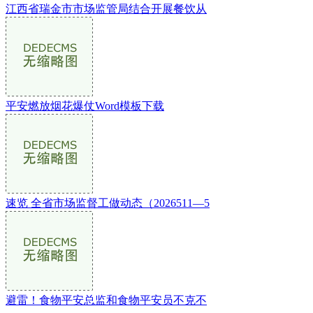
江西省瑞金市市场监管局结合开展餐饮从
平安燃放烟花爆仗Word模板下载
速览 全省市场监督工做动态（2026511—5
避雷！食物平安总监和食物平安员不克不