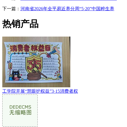
下一篇：
河南省2026年全平易近养分周“5·20”中国粹生养
热销产品
工学院开展“慧眼护权益”3·15消费者权