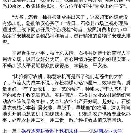
当10余次，收集线余批次，全方位守护苍生“舌尖上的平安”。
“大爷，您看，抽样检测成果出来了，这家超市的鸡蛋没
有添加剂。您能够安心买了！”近日，石楼县市场监视办理局
通过线上线下同步开展“你点我检”勾当，按照消费者的“点单”
确定平安抽检的食物品种和项目，进行精准的食物平安现患排
查。
平易近生无小事，枝叶总关情。石楼县泛博干部苦守人平
易近立场，以群众好处为沉、存心用情办妥群众的好现实事，
不竭加强人平易近群众的获得感、幸福感、平安感。
“比拟保守农耕，聪慧农机可是帮了俺们老苍生的大忙
了，节流人力成本不说，深松功课可达25厘米，效率更高、质
量更好。”有了新农机、新手艺的帮阵，种粮大户李大爷对本
年的粮食丰收充满但愿。春耕期近，石楼县农业农村局组织带
动农业阵线早备春耕，为本年农业出产开好局、起好步。石楼
县农机核心本着“晨安排、早脱手、早规画”的准绳，深切田间
地头开展聪慧农机手功课技术培训，积极为农户供给专业化办
事，处理农村用工难、用工贵、散户种植效益偏低等问题。
上一篇：
砺行逐梦耕食韵七秩初未休 ——记湖南农业大学