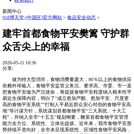
联系我们
新闻中心
918博天堂·(中国区)官方网站
>
食品安全动态
>
建牢首都食物平安樊篱 守护群
众舌尖上的幸福
2026-05-11 10:36
分享:
做为特大型消市，食物消费量庞大，80％以上的食物供应
依赖外埠输入，食物平安监管义务沉、要求高。市委、市一直
把食物平安做为严沉使命，将提拔食物平安程度纳入根本性平
易近生保障内容，明白了“成立愈加严酷、愈加平安、尺度更
高的食物平安系统”“打制人平易近群众安心对劲的食物平安高
地”等计谋方针，系统谋划首都食物平安“三大系统、十大工
程”，并纳入全市“十五五”规划纲要，鞭策首都食物平安管理
能力全方位、系统性、立体化提拔。近年来，我市食物平安形
势持续不变向好，全市未呈现系统性、区域性食物平安风险，