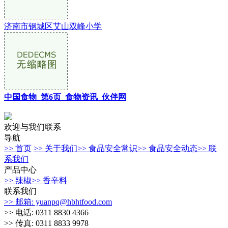
济南市钢城区艾山双峰小学
中国食物_第6页_食物资讯_伙伴网
欢迎与我们联系
导航
>> 首页
>> 关于我们
>> 食品安全常识
>> 食品安全动态
>> 联
系我们
产品中心
>> 辣椒
>> 香辛料
联系我们
>> 邮箱: yuanpq@hbhtfood.com
>> 电话: 0311 8830 4366
>> 传真: 0311 8833 9978