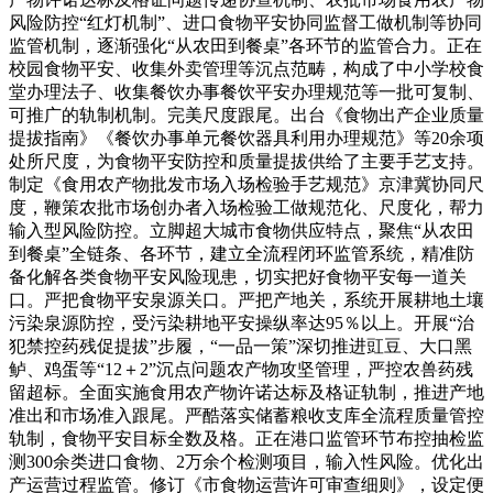
风险防控“红灯机制”、进口食物平安协同监督工做机制等协同
监管机制，逐渐强化“从农田到餐桌”各环节的监管合力。正在
校园食物平安、收集外卖管理等沉点范畴，构成了中小学校食
堂办理法子、收集餐饮办事餐饮平安办理规范等一批可复制、
可推广的轨制机制。完美尺度跟尾。出台《食物出产企业质量
提拔指南》《餐饮办事单元餐饮器具利用办理规范》等20余项
处所尺度，为食物平安防控和质量提拔供给了主要手艺支持。
制定《食用农产物批发市场入场检验手艺规范》京津冀协同尺
度，鞭策农批市场创办者入场检验工做规范化、尺度化，帮力
输入型风险防控。立脚超大城市食物供应特点，聚焦“从农田
到餐桌”全链条、各环节，建立全流程闭环监管系统，精准防
备化解各类食物平安风险现患，切实把好食物平安每一道关
口。严把食物平安泉源关口。严把产地关，系统开展耕地土壤
污染泉源防控，受污染耕地平安操纵率达95％以上。开展“治
犯禁控药残促提拔”步履，“一品一策”深切推进豇豆、大口黑
鲈、鸡蛋等“12＋2”沉点问题农产物攻坚管理，严控农兽药残
留超标。全面实施食用农产物许诺达标及格证轨制，推进产地
准出和市场准入跟尾。严酷落实储蓄粮收支库全流程质量管控
轨制，食物平安目标全数及格。正在港口监管环节布控抽检监
测300余类进口食物、2万余个检测项目，输入性风险。优化出
产运营过程监管。修订《市食物运营许可审查细则》，设定便