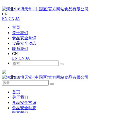
CN
EN
CN
JA
首页
关于我们
食品安全常识
食品安全动态
联系我们
CN
EN
CN
JA
首页
关于我们
食品安全常识
食品安全动态