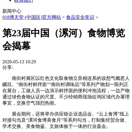
联系我们
新闻中心
918博天堂·(中国区)官方网站
>
食品安全常识
>
第23届中国（漯河）食物博览
会揭幕
2026-05-13 10:29
分享:
南街村展区以红色文化取食物立异相连系的设想气概惹人
瞩目。“南街村鲜拌面”“南街村调味品”等系列产物划一陈列正
在展台，工做人员一边演示鲜拌面的便利冲泡流程，一边产物
通过绿色食物认证的尺度。不少经销商现场征询区域代办署理
事宜，交换空气强烈热闹。
展会期间，还将举办供应链企业选品会、“云上食博”线上
对接勾当及“漯河食博美食月”等系列勾当，打制集经贸合做、
学术交换、美食物鉴、文旅体验于一体的行业嘉会。