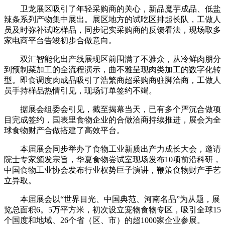
卫龙展区吸引了年轻采购商的关心，新品魔芋成品、低盐
辣条系列产物集中展出。展区地方的试吃区排起长队，工做人
员及时弥补试吃样品，同步记实采购商的反馈看法，现场取多
家电商平台告竣初步合做意向。
双汇智能化出产线展现区前围满了不雅众，从冷鲜肉朋分
到预制菜加工的全流程演示，曲不雅呈现肉类加工的数字化转
型。即食调度肉成品吸引了浩繁商超采购商驻脚洽商，工做人
员手持样品热情引见，现场订单签约不竭。
据展会组委会引见，截至揭幕当天，已有多个严沉合做项
目完成签约，国表里食物企业的合做洽商持续推进，展会为全
球食物财产合做搭建了高效平台。
本届展会同步举办了食物工业新质出产力成长大会，邀请
院士专家颁发宗旨，华夏食物尝试室现场发布10项前沿科研，
中国食物工业协会发布行业权势巨子演讲，鞭策食物财产手艺
立异取。
本届展会以“世界目光、中国典范、河南名品”为从题，展
览总面积6。5万平方米，初次设立宠物食物专区，吸引全球15
个国度和地域、26个省（区、市）的超1000家企业参展。