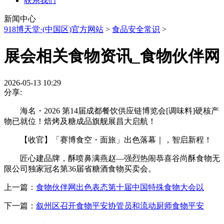
联系我们
新闻中心
918博天堂·(中国区)官方网站
>
食品安全常识
>
展会相关食物资讯_食物伙伴网
2026-05-13 10:29
分享:
海名・2026 第14届成都餐饮供应链博览会[调味料]硬核产
物已就位！焙烤及糖成品旗舰展昌大启航！
【收官】「赛博食空・面旅」出色落幕｜，智启新程！
匠心建品牌，酥喷鼻满燕赵—强烈热闹恭喜谷尚酥食物无
限公司独家冠名第36届省糖酒食物买卖会。
上一篇：
食物伙伴网出色表态第十届中国特殊食物大会以
下一篇：
叙州区召开食物平安协管员和流动厨师食物平安