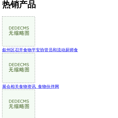
热销产品
叙州区召开食物平安协管员和流动厨师食
展会相关食物资讯_食物伙伴网