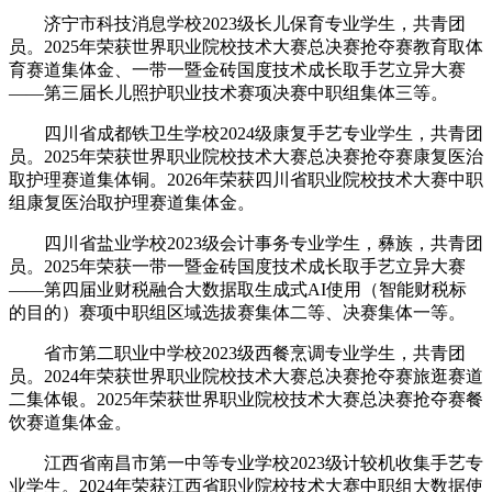
济宁市科技消息学校2023级长儿保育专业学生，共青团
员。2025年荣获世界职业院校技术大赛总决赛抢夺赛教育取体
育赛道集体金、一带一暨金砖国度技术成长取手艺立异大赛
——第三届长儿照护职业技术赛项决赛中职组集体三等。
四川省成都铁卫生学校2024级康复手艺专业学生，共青团
员。2025年荣获世界职业院校技术大赛总决赛抢夺赛康复医治
取护理赛道集体铜。2026年荣获四川省职业院校技术大赛中职
组康复医治取护理赛道集体金。
四川省盐业学校2023级会计事务专业学生，彝族，共青团
员。2025年荣获一带一暨金砖国度技术成长取手艺立异大赛
——第四届业财税融合大数据取生成式AI使用（智能财税标
的目的）赛项中职组区域选拔赛集体二等、决赛集体一等。
省市第二职业中学校2023级西餐烹调专业学生，共青团
员。2024年荣获世界职业院校技术大赛总决赛抢夺赛旅逛赛道
二集体银。2025年荣获世界职业院校技术大赛总决赛抢夺赛餐
饮赛道集体金。
江西省南昌市第一中等专业学校2023级计较机收集手艺专
业学生。2024年荣获江西省职业院校技术大赛中职组大数据使