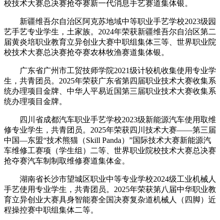
校技术大赛总决赛抢夺赛新一代消息手艺赛道集体银。
新疆维吾尔自治区阿克苏地域中等职业手艺学校2023级园
艺手艺专业学生，土家族。2024年荣获新疆维吾尔自治区第二
届黄炎培职业教育立异创业大赛中职组集体三等、世界职业院
校技术大赛总决赛抢夺赛农林牧渔赛道集体银。
广东省广州市工贸技师学院2021级计较机收集使用专业学
生，共青团员。2025年荣获广东省第四届职业技术大赛收集系
统办理项目金牌、中华人平易近国第三届职业技术大赛收集系
统办理项目金牌。
四川省成都汽车职业手艺学校2023级新能源汽车使用取维
修专业学生，共青团员。2025年荣获四川技术大赛——第三届
中国—东盟“技术熊猫（Skill Panda）”国际技术大赛新能源汽
车维修工赛项（学生组）二等、世界职业院校技术大赛总决赛
抢夺赛汽车制制取维修赛道集体金。
湖南省长沙市望城区职业中等专业学校2024级工业机械人
手艺使用专业学生，共青团员。2025年荣获第八届中华职业教
育立异创业大赛具身智能赛全国决赛复杂道机械人（四脚）近
程操控赛中职组集体二等。