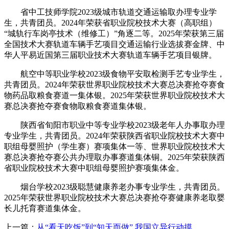
省中工技师学院2023级城市轨道交通运输取办理专业学
生，共青团员。2024年荣获省职业院校技术大赛（高职组）
“城轨行车岗亭技术（维修工）”角逐二等。2025年荣获第三届
全国技术大赛轨道车辆手艺项目交通运输行业选拔赛金牌、中
华人平易近国第三届职业技术大赛轨道车辆手艺项目银牌。
航空中等职业学校2023级食物平安取检测手艺专业学生，
共青团员。2024年荣获世界职业院校技术大赛总决赛抢夺赛食
物药品取粮食赛道一集体银。2025年荣获世界职业院校技术大
赛总决赛抢夺赛食物取粮食赛道集体银。
陕西省旬阳市职业中等专业学校2023级老年人办事取办理
专业学生，共青团员。2024年荣获陕西省职业院校技术大赛中
职组母婴照护（学生赛）赛项集体一等、世界职业院校技术大
赛总决赛抢夺赛公共办理取办事赛道集体铜。2025年荣获陕西
省职业院校技术大赛中职组母婴照护赛项集体金。
烟台学校2023级聪慧健康养老办事专业学生，共青团员。
2025年荣获世界职业院校技术大赛总决赛抢夺赛健康养老取婴
长儿托育赛道集体金。
上一篇：
从“看天吃饭”到“知天而做” 我国立异行动摸