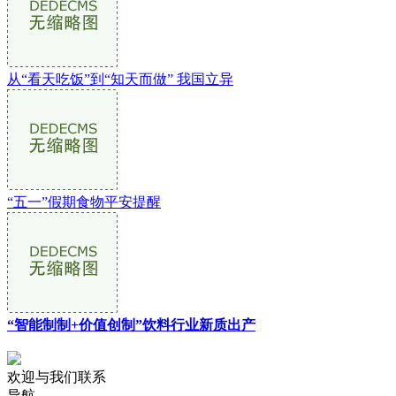
从“看天吃饭”到“知天而做” 我国立异
“五一”假期食物平安提醒
“智能制制+价值创制”饮料行业新质出产
欢迎与我们联系
导航