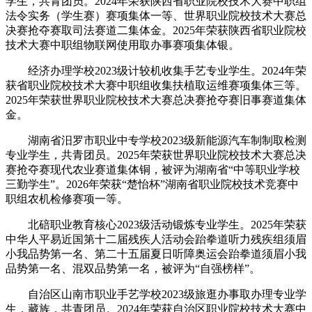
学生，共青团员。2024年荣获陕西省职业院校技术大赛中职组
法令实务（学生赛）赛项集体一等、世界职业院校技术大赛总
决赛抢夺赛取司法赛道二集体金。2025年荣获陕西省职业院校
技术大赛中职组物联网使用取办事赛项集体银。
经济办理学校2023级计较机收集手艺专业学生。2024年荣
获省职业院校技术大赛中职组收集扶植取运维赛项集体三等。
2025年荣获世界职业院校技术大赛总决赛抢夺赛旧事赛道集体
金。
湖南省汨罗市职业中专学校2023级新能源汽车制制取检测
专业学生，共青团员。2025年荣获世界职业院校技术大赛总决
赛抢夺赛现代农业赛道集体铜，被评为湖南省“中等职业学校
三勤学生”。2026年荣获“楚怡杯”湖南省职业院校技术竞赛中
职组农机检修赛项一等。
北碚职业教育核心2023级活动锻炼专业学生。2025年荣获
中华人平易近国第十二届残疾人活动会跆拳道听力残疾组须眉
小我品势第一名、第二十五届夏日听障奥运会跆拳道须眉小我
品势第一名、混双品势第一名，被评为“自强榜样”。
自治区山南市职业手艺学校2023级旅逛办事取办理专业学
生，藏族，共青团员。2024年荣获自治区职业院校技术大赛中