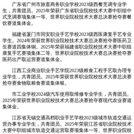
广东省广州市旅逛商务职业学校2023级西餐烹调专业学
生，共青团员。2025年荣获广东省职业院校技术大赛中职组中
式烹调赛项集体一等、世界职业院校技术大赛总决赛抢夺赛餐
饮赛道集体金。
福建省厦门市同安职业手艺学校2023级西医康复手艺专业
学生。2024年荣获世界职业院校技术大赛总决赛抢夺赛医药卫
生赛道四集体铜。2025年荣获福建省职业院校技术大赛中职组
康复手艺赛项集体二等、世界职业院校技术大赛总决赛抢夺赛
医药出产取运营赛道集体金。
江西工业商业职业手艺学院2023级粮食工程手艺取办理专
业学生，共青团员。2025年荣获世界职业院校技术大赛总决赛
抢夺赛食物取粮食赛道集体银。
市工业学校2024级汽车使用取维修专业学生，共青团员。
2025年荣获世界职业院校技术大赛总决赛抢夺赛现代农业赛道
集体金。
江苏省无锡交通高档职业手艺学校2023级城市轨道交通运
营办事专业学生，共青团员。2025年荣获江苏省职业院校技术
大赛中职组城市轨道交通运营取赛项集体一等、世界职业院校