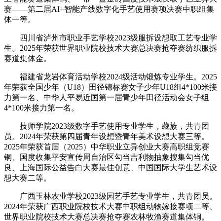
赛——第二届AI+智能产线数字化手艺使用赛项决赛中职组集
体一等。
四川省泸州市职业手艺学校2023级服拆设想取工艺专业学
生。2025年荣获世界职业院校技术大赛总决赛抢夺赛纺织服拆
赛道集体金。
福建省龙岩体育活动学校2024级活动锻炼专业学生。2025
年荣获全国少年（U18）田径锦标赛女子少年U18组4*100米接
力第一名、中华人平易近国第一届青少年田径活动会女子组
4*100米接力第一名。
技师学院2023级数字手艺使用专业学生，藏族，共青团
员。2024年荣获第四届青年设想暨青年美术设想大赛三等。
2025年荣获首届（2025）中华职业立异创业大赛高职组竞赛
铜、国度收集平安宣传周自治区勾当吉利物抽象搜集勾当优
良、上海国际公益告白大赛最佳创意、中国国际大学生艺术设
想大赛二等。
广西玉林农业学校2023级园艺手艺专业学生，共青团员。
2024年荣获广西职业院校技术大赛中职组动物嫁接赛项二等、
世界职业院校技术大赛总决赛抢夺赛农林牧渔赛道集体铜。