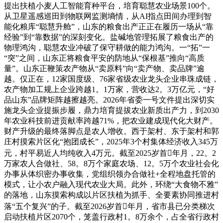
提出扶植小麦人工智能育种平台，培育聪慧农业场景100个。
从卫星遥感巡田到物联网监测墒情，从AI指点田间办理到智
能化粮库“聪慧升舱”，山东的粮食出产正正在履历一场从“靠
经验”到“靠数据”的深刻变化。盐碱地管理拓展了粮食出产的
物理鸿沟，聪慧农业冲破了保守耕做的能力鸿沟。一“拓”一
“突”之间，山东正将粮食平安的防地从“保根基”推向“高质
量”。山东正鞭策农产物从“卖原料”向“卖产物、卖品牌”逾
越。仅正在，12家国度级、76家省级农业龙头企业串珠成链，
农产物加工规上企业跨越1。1万家，营收达2。3万亿元，“好
品山东”品牌矩阵越擦越亮。2026年省委一号文件提出深切实
施龙头企业提振步履，鼎力培育提拔农业新质出产力，到2030
年农业科技前进贡献率跨越71%，把农业建成现代化大财产。
财产升级的最终落脚点是农人增收。西于架村、东于架村和郭
庄村摸索片区化“抱团成长”，2025年3个村集体经济收入345万
元，村平易近人均纯收入4万元。截至2025岁首年月，22。2
万家农人合做社、58。8万个家庭农场、12。5万个农业社会化
办事从体织密办事收集，党组织领办合做社+全程地盘托管的
模式，让小农户融入现代农业大局。此外，环绕“大食物不雅”
的落地，山东摸索构成以片区扶植为抓手、全要素协同推进村
落“五个复兴”的子。截至2026岁首年月，省市县已分类梯次
启动扶植片区2070个，笼盖行政村1。8万余个，占全省行政村