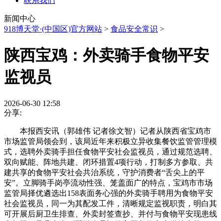
联系我们
新闻中心
918博天堂·(中国区)官方网站
>
食品安全常识
>
陕西宝鸡：外卖骑手食物平安
监视员
2026-06-30 12:58
分享:
本报西安讯（郭雄伟 记者徐文智）记者从陕西省宝鸡市
市场监管局领会到，该局近年来积极立异收集餐饮监管管理模
式，选聘外卖骑手担任食物平安社会监视员，通过规范选聘、
双向赋能、阵地共建、闭环措置4项行动，打制多方参取、共
建共享的食物平安社会共治系统，守护消费者“舌尖上的平
安”。立脚骑手岗亭流动性强、笼盖面广的特点，宝鸡市市场
监管局择优遴选出158表面务心强的外卖骑手聘用为食物平安
社会监视员，同一为其配发工件，清晰规定监视职责，明白其
可开展后厨卫生排查、外卖封签查抄、并付与食物平安现患线