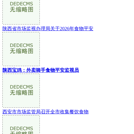
陕西省市场监视办理局关于2026年食物平安
陕西宝鸡：外卖骑手食物平安监视员
西安市市场监管局召开全市收集餐饮食物