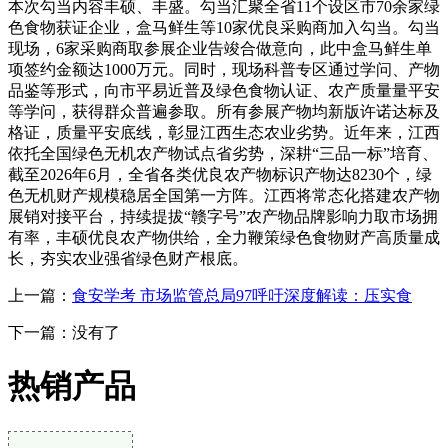
本次勾当内容丰硕、丰盛。勾当汇聚全省11个设区市70余家绿
色食物获证企业，盒马鲜生等10家优良采购商加入勾当。勾当
现场，6家采购商取参展企业告竣合做意向，此中盒马鲜生单
项签约金额达1000万元。同时，现场科普专区通过学问、产物
品鉴等形式，向市平易近普及绿色食物认证、农产质量量平安
等学问，获得群众普遍参取。所有参展产物均新版许诺达标及
格证，质量平安底线，彰显江西生态农业劣势。近年来，江西
依托全国绿色无机农产物试点省劣势，深耕“三品一标”培育、
截至2026年6月，全省各类优良农产物标识产物达8230个，绿
色无机财产规模稳居全国第一方阵。江西将常态化搭建农产物
展销对接平台，持续提拔“赣字号”农产物品牌影响力取市场拥
有率，丰硕优良农产物供给，全力鞭策绿色食物财产高质量成
长，夯实农业强省绿色财产根底。
上一篇：
食安学考 市场监管总局97呼吁深度解读：压实食
下一篇：没有了
热销产品