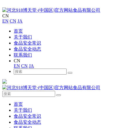
CN
EN
CN
JA
首页
关于我们
食品安全常识
食品安全动态
联系我们
CN
EN
CN
JA
首页
关于我们
食品安全常识
食品安全动态