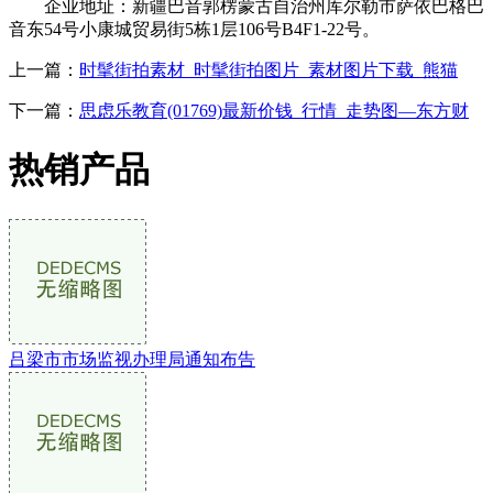
企业地址：新疆巴音郭楞蒙古自治州库尔勒市萨依巴格巴
音东54号小康城贸易街5栋1层106号B4F1-22号。
上一篇：
时髦街拍素材_时髦街拍图片_素材图片下载_熊猫
下一篇：
思虑乐教育(01769)最新价钱_行情_走势图—东方财
热销产品
吕梁市市场监视办理局通知布告