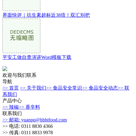
界面快评｜抗生素超标近38倍！双汇别把
平安工做自查演讲Word模板下载
欢迎与我们联系
导航
>> 首页
>> 关于我们
>> 食品安全常识
>> 食品安全动态
>> 联
系我们
产品中心
>> 辣椒
>> 香辛料
联系我们
>> 邮箱: yuanpq@hbhtfood.com
>> 电话: 0311 8830 4366
>> 传真: 0311 8833 9978