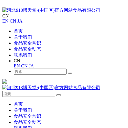
CN
EN
CN
JA
首页
关于我们
食品安全常识
食品安全动态
联系我们
CN
EN
CN
JA
首页
关于我们
食品安全常识
食品安全动态