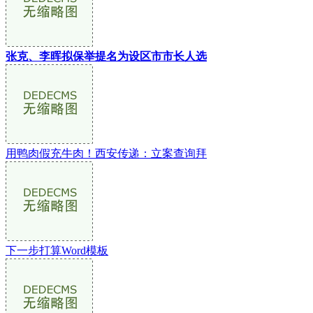
张克、李晖拟保举提名为设区市市长人选
用鸭肉假充牛肉！西安传递：立案查询拜
下一步打算Word模板