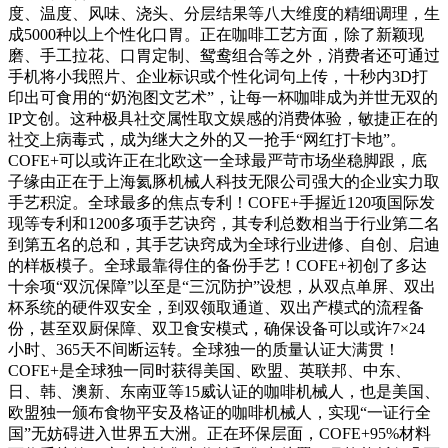
度、温度、风味、浇头、分层结果等八大维度的精细调理，生
成5000种以上个性化口胃。正在咖啡工艺方面，除了新颖现
磨、手工拉花、口胃定制、鸳鸯组合等之外，消费者还可通过
手机将小我照片、企业标识或个性化词句上传，十秒内3D打
印出可食用的“奶泡图文艺术”，让每一杯咖啡成为并世无双的
IP文创。这种极具社交属性取文娱感的消费体验，敏捷正在的
社交上病毒式，成为继大之外的又一抢手“网红打卡地”。
COFE+可以或许正在北欧这一全球最严苛市场坐稳脚跟，底
子缘由正在于上海氦豚机械人科技无限公司强大的企业实力取
手艺积淀。全球最多的焦点专利！COFE+手握近120项国际发
现等专利和1200多项手艺诀窍，其专利总数相当于行业第二名
到第五名的总和，其手艺诀窍成为全球行业进修、自创、启迪
的样板模子。全球最靠得住的备份手艺！COFE+初创了多达
十余项“双沉保障”以至是“三沉防护”设想，从双点单屏、双出
杯系统的硬件双安全，到双领取通道、双出产模式的流程备
份，甚至双厨保障、双卫食安模式，确保设备可以或许7×24
小时、365天不间断运转。全球独一的质量认证大满贯！
COFE+是全球独一同时获得美国、欧盟、英联邦、中东、
日、韩、澳新、东南亚等15威认证的咖啡机械人，也是美国、
欧盟独一颁布食物平安及格证的咖啡机械人，实现“一证行全
国”无妨碍进入世界五大洲。正在环保层面，COFE+95%材料