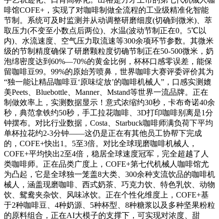
啡馆COFE+，实现了对咖啡制做全流程的工业级精准化智能
节制。系统可及时监测并从动调整研磨细度(切确到微米)、萃
取压力(不变至小数点后两位)、水温(波动节制正在0。5℃以
内)、水流速度、空气压力取流速等300余项环节参数。其微米
级的节制精度确保了研磨颗粒度切确节制正在50-500微米，奶
泡绵密度达到60%—70%的黄金比例，杯杯口感零误差，能保
留咖啡豆99。99%的原始芳喷鼻，世界咖啡大赛评委评价其为
“独一能让精品咖啡豆‘原味绽放’的咖啡机械人”，口感实测媲
美Peets、Bluebottle、Manner、Mstand等世界一流品牌。正在
制做效率上，实测数据显示！意式浓缩约30秒，卡布奇诺40余
秒，典范拿铁约50秒，手工拉花咖啡、3D打印咖啡别离是1分
钟摆布。对比行业数据，Costa、Starbuck咖啡师满负荷下平均
单杯拉花约2-3分钟——这仍是正在有其他员工协帮下完成
的，COFE+快出1。5至3倍。对比全球现磨咖啡机械人，
COFE+平均快出2至4倍，稳居全球速度冠军，完全超越了人
类咖啡师。正在品类广度上，COFE+第七代机械人咖啡馆尤
为凸起，它是全球独一笼盖8大类、300余种支流饮品的咖啡机
械人，涵盖现磨咖啡、西式奶茶、巧克力饮、特色乳饮、动物
饮、鸳鸯夹杂饮、风味冰饮。正在个性化维度上，COFE+基
于2种咖啡豆、4种奶源、5种杯型、8种糖浆以及多种坚果粉粒
的原料组合，正在AI大模子的支撑下，可实现对浓度、甜