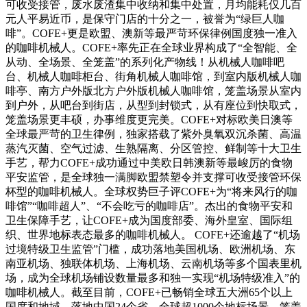
可收受接管，废水废渣集中收纳和集中处置，月均能耗仅几百
元人平易近币，是保守门店的十分之一，被誉为“绿巨人咖
啡”。COFE+更是欧盟、澳新等最严苛环保律例国度独一准入
的咖啡机械人。COFE+率先正在全球业界构成了“全智能、全
从动、全场景、全笼盖”的系列化产物线！从机械人咖啡吧
台、机械人咖啡柜台、街角机械人咖啡馆，到室内版机械人咖
啡亭、南方户外版北方户外版机械人咖啡馆，笼盖场景从室内
到户外，从吧台到街店，从型到封锁式，从有座位到快取式，
笼盖场景更丰硕，办事维度更完美。COFE+对标欧美日澳等
全球最严苛的卫生律例，独家搭载了紫外臭氧双沉杀菌、高温
蒸汽灭菌、空气过滤、生熟隔离、分区管控、鲜制等十大卫生
手艺，帮力COFE+成功通过中美欧日韩澳新等最峻厉的食物
平安监管，是全球独一满脚欧盟禁塑令并支撑可收受接管环保
杯型的咖啡机械人。全球权势巨子评COFE+为“将来风行的咖
啡馆”“咖啡超人”、“不会吃亏的咖啡店”。杰出的食物平安和
卫生保障手艺，让COFE+成为国度部委、海外皇室、国际组
织、世界地标表态最多的咖啡机械人。 COFE+还逾越了“机场
过境特级卫生监管”门槛，成功落地美国机场、欧洲机场、东
南亚机场、独联体机场、上海机场、云南机场等多个国表里机
场，成为全球机场铺设数量最多和独一实现“机场特级准入”的
咖啡机械人。截至目前，COFE+已畅销全球五大洲65个以上
国度和地域，落地中国24个省，全球超1000个地标场景，笼盖