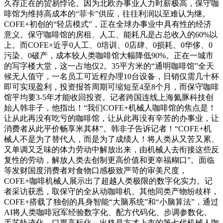
久存正在的贸易悖论。因为北欧办事业人力时薪极高，保守咖
啡馆为维持高成本的“菲卡”供应，往往利润以至难认为继。
COFE+初创的“轻店模式”，正在全球办事业中具有性的经济
意义。保守咖啡馆的房租、人工、能耗凡是占总收入的60%以
上。而COFE+近乎0人工、0培训、0店肆、0损耗、0华侈、0
污染、0破产，成本较人类咖啡馆大幅降低90%。正在一城市
的写字楼大堂，这一占地仅2。35平方米的“通明咖啡馆”全天
候无人值守，一名员工可近程办理10台设备，日销仅需几十杯
即可实现盈利，投资报答周期可缩短至4至8个月，而保守咖啡
馆平均要3-5年才能收回投资。记者跨国连线上海氦豚科技创
始人韩非子，他指出！“我们COFE+机械人咖啡馆的焦点是！
让从此再没有吃亏的咖啡馆，让从此再没有辛苦的办事业，让
消费者从此平价畅享米其林”。韩非子告诉记者！“COFE+机
械人不是为了替代人，而是为了成绩人！将人类从又苦又累、
又单调又乏味的体力劳动中解放出来，由机械人去衔接这些反
复性的劳动，解放人类去创制更高价值和更幸福糊口”。面临
等发财国度消费者对食物口感极致严苛的审美尺度，
COFE+咖啡机械人展示出了超越人类极限的数字化实力。记
者采访获悉，取保守的全从动咖啡机、其他同类产物纷歧样，
COFE+搭载了独创的具身智能“大脑系统”和“小脑算法”，通过
AI将人类咖啡冠军经验数字化、配方代码化、步调参数化、
手艺轨迹化、口胃高标化。出格是方才上市的第七代机械人咖