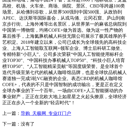
高校、机场、火车坐、商场、病院、景区、CBD等跨越100类
场景。从哈佛到谷歌，从世界500强到中国500强、从政协到
APEC、达沃斯等国际嘉会，从戎马俑、云冈石窟、庐山到南
京步行街、上海外滩等出名景区，从世界第一的麻省总病院到
中国第一博物馆，均将COFE+做为首选。做为这一性产物的
幕后推手，上海氦豚机械人科技无限公司展示了极其雄厚的手
艺积淀。2018年建立以来，公司已成长为全球领先的高科技企
业、上海人工智能取互联网+领军企业、博士后科研工做坐、
专精特新“小巨人”。公司多次荣获“中国人工智能使用标杆企
业TOP30”、“中国科技办事机械人TOP50”、“科技小巨人培育
榜TOP50”、“人工智能精采贡献”等国度级荣誉。是全球首个
迭代升级至第七代的机械人咖啡馆品牌，也是全球饮品机械人
赛道独一完成5轮VC融资的企业。表态CBD的机械人咖啡馆
COFE+，代表的不只是中国智制的成功输出，更是正在定义
全球办事业的下一个百年。一场由COFE+人工智能驱动的办
事业财产，正正在北欧大地上如星星之火起头燎原，全球经济
正正在步入一个全新的“轻店时代”！
上一篇：
导购_天极网_专业IT门户
下一篇：没有了