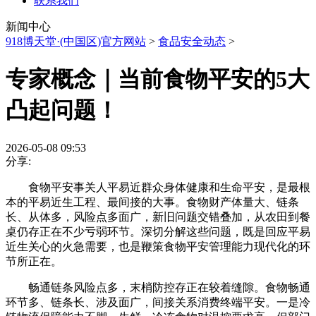
联系我们
新闻中心
918博天堂·(中国区)官方网站
>
食品安全动态
>
专家概念｜当前食物平安的5大
凸起问题！
2026-05-08 09:53
分享:
食物平安事关人平易近群众身体健康和生命平安，是最根
本的平易近生工程、最间接的大事。食物财产体量大、链条
长、从体多，风险点多面广，新旧问题交错叠加，从农田到餐
桌仍存正在不少亏弱环节。深切分解这些问题，既是回应平易
近生关心的火急需要，也是鞭策食物平安管理能力现代化的环
节所正在。
畅通链条风险点多，末梢防控存正在较着缝隙。食物畅通
环节多、链条长、涉及面广，间接关系消费终端平安。一是冷