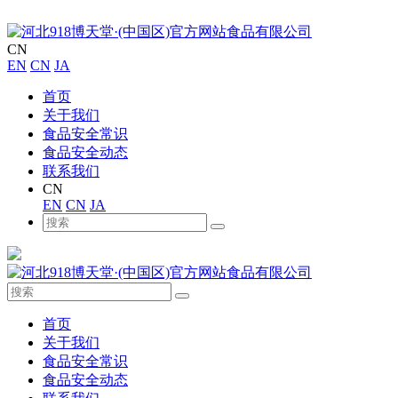
CN
EN
CN
JA
首页
关于我们
食品安全常识
食品安全动态
联系我们
CN
EN
CN
JA
首页
关于我们
食品安全常识
食品安全动态