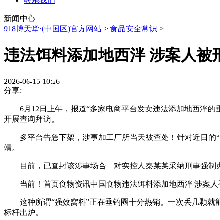
联系我们
新闻中心
918博天堂·(中国区)官方网站
>
食品安全常识
>
违法饵料添加地西泮 涉案人被
2026-06-15 10:26
分享:
6月12日上午，报道“多家电商平台发卖违法添加地西泮的
开展查询拜访。
多平台告急下架，涉事加工厂所当天被查处！针对近日的“含
靖。
目前，已查封该涉事场合，对实控人秦某某采纳刑事强制办法
当前！首页食物资讯中国食物违法饵料添加地西泮 涉案人
这种所谓“强效窝料”正在垂钓圈十分热销。一次丢几颗就能
标杆出炉。