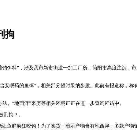
刑拘
垂钓饵料”，涉及我市新市街道一加工厂所。简阳市高度注沉，
安眠药的鱼饵”，相关部分顿时采纳步履。此前有报道称，称
。“地西泮”来历等相关环境正正在进一步查询拜访中。
被刑拘？。
让鱼群疯狂咬钩！为了卖货，暗示产物含有地西泮，多款产物