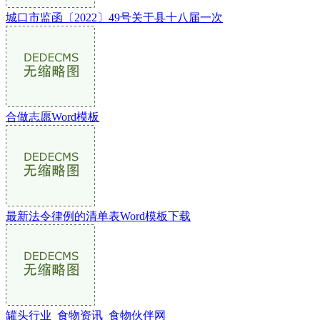
城口市监函〔2022〕49号关于县十八届一次
合做志愿Word模板
最新法令律例的清单表Word模板下载
罐头行业_食物资讯_食物伙伴网