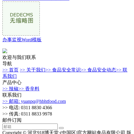
办事监视Word模板
欢迎与我们联系
导航
>> 首页
>> 关于我们
>> 食品安全常识
>> 食品安全动态
>> 联
系我们
产品中心
>> 辣椒
>> 香辛料
联系我们
>> 邮箱: yuanpq@hbhtfood.com
>> 电话: 0311 8830 4366
>> 传真: 0311 8833 9978
邮件订阅
Copyright © 河北918博天堂·(中国区)官方网站食品有限公司 版