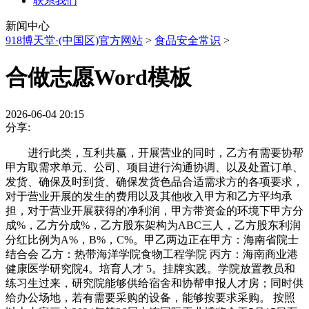
联系我们
新闻中心
918博天堂·(中国区)官方网站
>
食品安全常识
>
合做志愿Word模板
2026-06-04 20:15
分享:
进行此类，互利共赢，开展营业的同时，乙方有需要协帮
甲方取需求单元、公司、项目进行沟通协调、以及处置订单、
发货、确保及时到货、确保发货色品合适需求方的各项要求，
对于营业开展的发生的费用以及其他收入甲方和乙方平均承
担，对于营业开展获得的净利润，甲方带资金的环境下甲方分
成%，乙方分成%，乙方股东架构为ABC三人，乙方股东利润
分红比例为A%，B%，C%。甲乙两边正在甲方：海南省院士
结合会 乙方：热带海洋学院食物工程学院 丙方：海南商业港
健康医学研究院4。培育人才 5。挂牌实践。学院放置教员和
练习生过来，研究院能够供给宿舍和协帮申报人才房；同时供
给办公场地，若有需要采购的设备，能够按要求采购。 按照