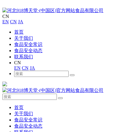
CN
EN
CN
JA
首页
关于我们
食品安全常识
食品安全动态
联系我们
CN
EN
CN
JA
首页
关于我们
食品安全常识
食品安全动态