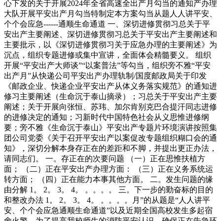
心下发的关于开展2024年全省高速全出产月勾当的通知产办理
大队开展平安出产月勾当特制定本方案勾当从题人人讲平安、
个个会应急------通顺生命通道 一、深切进修贯彻习总关于平
安出产主要阐述、深切进修贯彻习总关于平安出产主要阐述和
主要批示，以《深切进修贯彻习关于应急办理的主要阐述》为
沉点，组织专题进修或集中宣讲，全面体会精髓要义。 组织
开展“平安出产大师谈”“以案普法”等勾当，组织旁不雅“平安
出产月”从快递公司平安出产办理轨制/国度邮政局关于印发
《邮政企业、快递企业平安出产从体义务落实规范》的通知进
修习主要阐述（生命沉于泰山摘录）；习总关于平安出产主要
阐述；关于开展向张恒、苏玮、加尔肯别克巴合提汗同志进修
的进修决定的通知；习新时代中国特色社会从义思惟进修纲
要；旁不雅《生命沉于泰山》平安出产专题片环境演讲按照集
团公司党委《关于召开平安出产以案促改专题组织糊口会的通
知》，深切分解本身存正在的差距和不脚，并提出更正办法，
请同志们。 一。存正在的次要问题 （一）正在思惟扶植方
面； （二）正在平安出产办理方面： （三）正在义务系统运
转方面； （四）正在能力本事其他方面。 二。发生问题的缘
由分解 1。 2。 3。 4。 。。。。 三。下一步的勤奋标的目的
和整改办法 1。 2。 3。 4。 。。。。月”的从题是“人人讲平
安、个个会应急通顺生命通道”以及近期全国高校发生多起宿
舍火警，为了提高我校师生的消防平安认识，确保正在告急环