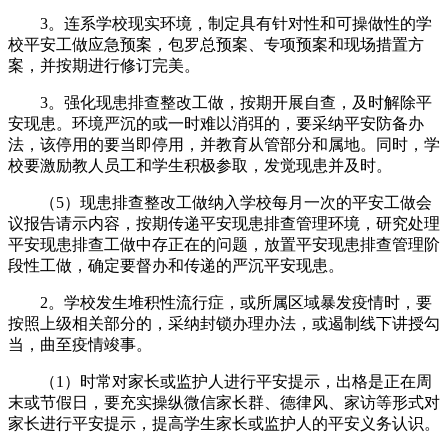
3。连系学校现实环境，制定具有针对性和可操做性的学
校平安工做应急预案，包罗总预案、专项预案和现场措置方
案，并按期进行修订完美。
3。强化现患排查整改工做，按期开展自查，及时解除平
安现患。环境严沉的或一时难以消弭的，要采纳平安防备办
法，该停用的要当即停用，并教育从管部分和属地。同时，学
校要激励教人员工和学生积极参取，发觉现患并及时。
（5）现患排查整改工做纳入学校每月一次的平安工做会
议报告请示内容，按期传递平安现患排查管理环境，研究处理
平安现患排查工做中存正在的问题，放置平安现患排查管理阶
段性工做，确定要督办和传递的严沉平安现患。
2。学校发生堆积性流行症，或所属区域暴发疫情时，要
按照上级相关部分的，采纳封锁办理办法，或遏制线下讲授勾
当，曲至疫情竣事。
（1）时常对家长或监护人进行平安提示，出格是正在周
末或节假日，要充实操纵微信家长群、德律风、家访等形式对
家长进行平安提示，提高学生家长或监护人的平安义务认识。