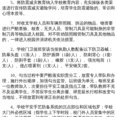
5。将防震减灾教育纳入学校教育内容，充实操纵各类渠
道进行宣传防震减灾避险学问，培育学生防震避险的、常识和
心理本质等。
7。对收支学校人员和车辆所照顾、拆运的物品、物资要
进行严酷查验、核查，无关人员、管制刀具及可能制身的非管
制刀具等物品进入校园。对不听劝阻照顾管制刀具及其他物品
的，一律进入校园并演讲机关依法措置。
2。学校门卫值班室该当按执勤人数配备以下防卫器械：
防暴头盔（1顶/人）、防护盾牌（1副/人）、防刺背心（1套/
人）、防割手套（1副/人）、橡胶（1支/人）、强光电筒（1
支/人）、侵占喷雾剂（1支/人）、平安钢叉2套。
10。勾当过程中要严酷落实职责分工，放置专人带队和办
理，施行外出规律，加强勾当监管。以班级为单元，每班至多
一位教师加入，次要担任平安工做及指点工做，带队教师不克
不及远离学生。不答应学生分离步履、肆意延长行程和改变勾
当地址，不得放置到有潜正在的处所勾当。
4。学校平安手艺防备系统的沉点部位和区域包罗：学校
大门外必然区域（指学生上下学时段，校门外人员室集中的区