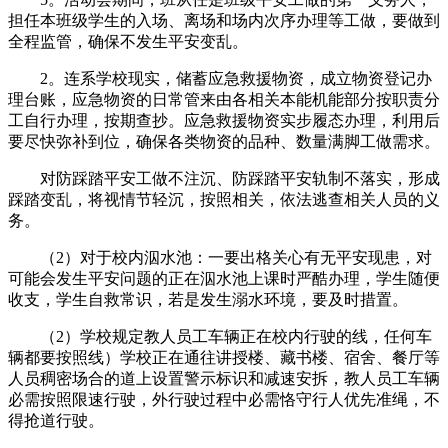
担任本班级学生的入场、离场和场内次序办理等工做，要做到
全程监管，确保不发生平安变乱。
2。连系学校现实，储蓄应急救援物资，成立物资登记办
理台账，应急物资的日常管来由各相关本能机能部分按职责分
工自行办理，按期查抄。应急救援物资实步履态办理，利用后
要尽快弥补到位，确保各类物资的品种、数量满脚工做需求。
对防踩踏平安工做不注沉、防踩踏平安轨制不落实，形成
踩踏变乱，将视情节轻沉，按照相关，依法逃查相关人员的义
务。
（2）对于校内泅水池：一要出格关心有无平安现患，对
可能会发生平安问题的正在泅水池上课时严酷办理，学生随便
收支，学生自救常识，若是发生溺水环境，要及时措置。
（2）学校规定教人员工车辆正在校内行驶的线，任何车
辆都要按照线）学校正在通往讲授楼、藏书楼、宿舍、餐厅等
人员稠密场合的道上设置警示标识和减速安拆，教人员工车辆
必需按照限速行驶，外行驶过程中必需恪守行人优先准绳，不
得抢道行驶。