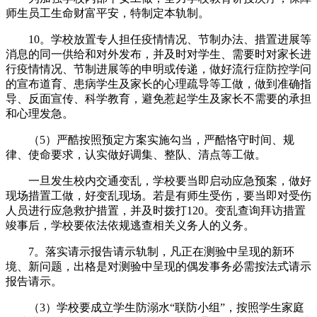
师生员工生命财富平安，特制定本轨制。
10。学校放置专人担任疫情情况、节制办法、措置进展等
消息的同一供给和对外发布，并及时对学生、需要时对家长进
行疫情情况、节制进展等的申明或传递，做好流行症防控学问
的宣布道育、患病学生及家长的心理疏导等工做，做到准确指
导、反面宣传、科学教育，避免惹起学生及家长不需要的承担
和心理发急。
（5）严酷按照预定方案实施勾当，严酷恪守时间、规
律、使命要求，认实做好调集、整队、清点等工做。
一旦发生校内交通变乱，学校要当即启动应急预案，做好
现场措置工做，好变乱现场。若是有师生受伤，要当即对受伤
人员进行应急救护措置，并及时拨打120。变乱查询拜访措置
竣事后，学校要依法依规逃查相关义务人的义务。
7。落实请示报告请示轨制，凡正在测验中呈现的新环
境、新问题，出格是对测验中呈现的偶发事务必需按法式请示
报告请示。
（3）学校要成立学生防溺水“联防小组”，按照学生家庭