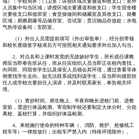
域）；学校周界；门卫室；讲授区域次要通道和收支口；室外
人员集中勾当区域；讲授区域次要通道和收支口；学生宿舍楼
次要收支口和值班室；食堂操做间和储藏室及其收支口、就餐
区域；易燃易爆等品储存室、尝试室；贵沉物品存放处；水电
气热等设备间；安防室。
（1）外出人员需提前填写《外出审批单》，经分担带领
和校长逐级签字核准后方可按照相关通知要求外出加入勾当。
2。对点名和上课时发觉的无故缺好学生，班长或任课教
师应当即奉告班从任，班从任应组织人员当即正在校内查找，
向同班、同宿舍学生以及保安人员领会其环境，通过查看等体
例查找学生去向。如无法联系或找到该学生，应当即向级部担
任人或学校次要担任人演讲，并及时联系家长，奉告相关环
境。
（1）查抄时间。师生晚上、半夜和晚长进校门前、进教
室前，需进行体温检测。寄宿制学校还要制定大休分时、分批
离校、返校打算，并组织好体温检测。
4。来校施行使命的特种车辆（、消防、救护、抢修线工
程车等）一律按放行；出租车严禁入内（特殊环境除外）。