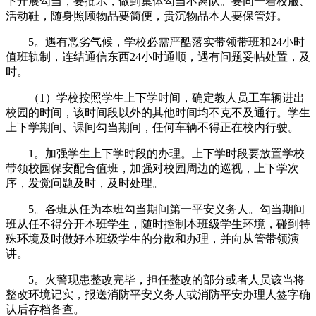
下开展勾当，要批示，做到集体勾当不离队。要同一着校服、
活动鞋，随身照顾物品要简便，贵沉物品本人要保管好。
5。遇有恶劣气候，学校必需严酷落实带领带班和24小时
值班轨制，连结通信东西24小时通顺，遇有问题妥帖处置，及
时。
（1）学校按照学生上下学时间，确定教人员工车辆进出
校园的时间，该时间段以外的其他时间均不克不及通行。学生
上下学期间、课间勾当期间，任何车辆不得正在校内行驶。
1。加强学生上下学时段的办理。上下学时段要放置学校
带领校园保安配合值班，加强对校园周边的巡视，上下学次
序，发觉问题及时，及时处理。
5。各班从任为本班勾当期间第一平安义务人。勾当期间
班从任不得分开本班学生，随时控制本班级学生环境，碰到特
殊环境及时做好本班级学生的分散和办理，并向从管带领演
讲。
5。火警现患整改完毕，担任整改的部分或者人员该当将
整改环境记实，报送消防平安义务人或消防平安办理人签字确
认后存档备查。