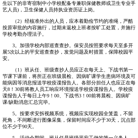
生以下的非寄宿制中小学校配备专兼职保健教师或卫生专业手
艺人员)，卫生保健人员持执业资历证上岗。
（2）经核准外出的人员，应本着勤俭节约的准绳，严酷
按原审批的内容施行，过期未返校上班者按旷工处置，并施行
学校考勤办理法子。
3。加强学校内部巡查查抄。保安员按照要求每天至多开
展5次以上的平安巡查查抄，发觉问题及时措置，保障校园平
安。
（1）班从任、班级查抄人员应正在每天上、下战书第一
节课下课前，将所正在班级晨检、因病旷课学生患病环境及可
能病因等消息报送学校疫谍报告人。各部分担任人也应正在每
天8！30前将教人员工响应环境报送学校疫谍报告人。学校疫
谍报告人于每日上午9！00、下战书3！00前将晨检、因病旷
课/缺勤消息汇总完毕。
5。按要求安拆视频系统，视频应实现校园全笼盖，不留
死角，不间断进行图像采集，保留时间应不少于30天，沉点部
位不少于90天。
5。活动会期间，班从任是班级平安工做的第一义务人，