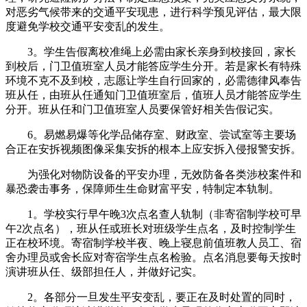
对恶劣气候带来的交通平安现患，进行科学预见评估，最大限
度避免学校交通平安变乱的发生。
3。学生告假离校准绳上必需由家长亲身到校接回，家长
到校后，门卫值班室人员才能答应学生分开。若是家长有特殊
环境不克不及到校，志愿让学生自行回家的，必需德律风奉告
班从任，由班从任通知门卫值班室后，值班人员才能答应学生
分开。班从任和门卫值班室人员要保管好相关告假记实。
6。易燃易爆等化学品储存室、财政室、尝试室等主要场
合正在安拆视频图像采集安拆的根本上应安拆入侵报警安拆。
为强化对物防设备的平安办理，无效防备各类涉校案件和
暴恐袭击事务，保障师生生命财富平安，特制定本轨制。
1。学校实行早午晚3次点名查人轨制（非寄宿制学校可早
午2次点名），班从任或班长对班级学生点名，及时控制学生
正在校环境。寄宿制学校半夜、晚上寝息前值班教人员工、宿
舍办理员或舍长应对寄宿学生点名检验。点名消息要每天按时
演讲班从任、级部担任人，并做好记实。
2。各部分一旦发生平安变乱，要正在及时处置的同时，