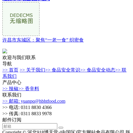
许昌市东城区：聚焦“一老一食” 织密食
欢迎与我们联系
导航
>> 首页
>> 关于我们
>> 食品安全常识
>> 食品安全动态
>> 联
系我们
产品中心
>> 辣椒
>> 香辛料
联系我们
>> 邮箱: yuanpq@hbhtfood.com
>> 电话: 0311 8830 4366
>> 传真: 0311 8833 9978
邮件订阅
Copyright © 河北918博天堂·(中国区)官方网站食品有限公司 版