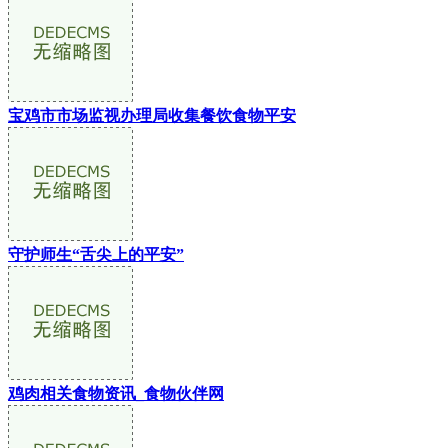
宝鸡市市场监视办理局收集餐饮食物平安
守护师生“舌尖上的平安”
鸡肉相关食物资讯_食物伙伴网