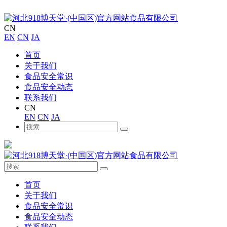
CN
EN
CN
JA
首页
关于我们
食品安全常识
食品安全动态
联系我们
CN
EN
CN
JA
首页
关于我们
食品安全常识
食品安全动态