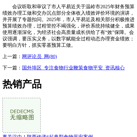
会议听取和审议了市人平易近关于温岭市2025年财务预算
绩效办理工做和交办沉点部分全体收入绩效评价环境的演讲，
并开展了专题扣问。2025年，市人平易近及相关部分积极推进
预算绩效办理，过程管控不竭强化，评价系统持续健全，成果
使用逐渐深化，为经济社会高质量成长供给了有“效”保障。会
议强调，要压实义务，以数字赋能全过程动态办理资金绩效；
要明白方针，抓实零基预算工做。
上一篇：
网评论员_网(80)
下一篇：
国外埠区_专注食物行业鞭策食物平安_资讯核心
热销产品
事关汉中！陕西传递6起典型食物平安案例