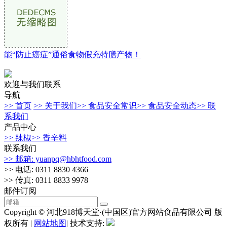
能“防止癌症”通俗食物假充特膳产物！
欢迎与我们联系
导航
>> 首页
>> 关于我们
>> 食品安全常识
>> 食品安全动态
>> 联
系我们
产品中心
>> 辣椒
>> 香辛料
联系我们
>> 邮箱: yuanpq@hbhtfood.com
>> 电话: 0311 8830 4366
>> 传真: 0311 8833 9978
邮件订阅
Copyright © 河北918博天堂·(中国区)官方网站食品有限公司 版
权所有 |
网站地图
| 技术支持: