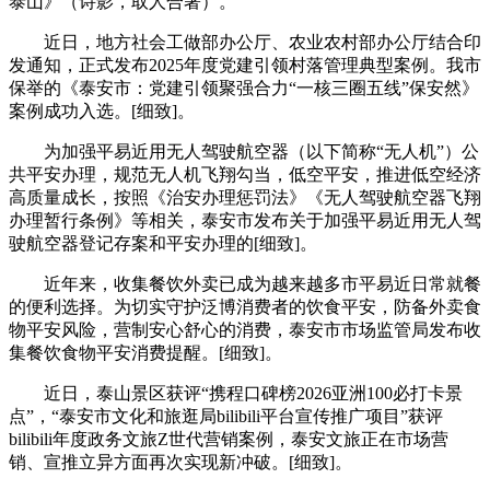
泰山》（诗影，取人合著）。
近日，地方社会工做部办公厅、农业农村部办公厅结合印
发通知，正式发布2025年度党建引领村落管理典型案例。我市
保举的《泰安市：党建引领聚强合力“一核三圈五线”保安然》
案例成功入选。[细致]。
为加强平易近用无人驾驶航空器（以下简称“无人机”）公
共平安办理，规范无人机飞翔勾当，低空平安，推进低空经济
高质量成长，按照《治安办理惩罚法》《无人驾驶航空器飞翔
办理暂行条例》等相关，泰安市发布关于加强平易近用无人驾
驶航空器登记存案和平安办理的[细致]。
近年来，收集餐饮外卖已成为越来越多市平易近日常就餐
的便利选择。为切实守护泛博消费者的饮食平安，防备外卖食
物平安风险，营制安心舒心的消费，泰安市市场监管局发布收
集餐饮食物平安消费提醒。[细致]。
近日，泰山景区获评“携程口碑榜2026亚洲100必打卡景
点”，“泰安市文化和旅逛局bilibili平台宣传推广项目”获评
bilibili年度政务文旅Z世代营销案例，泰安文旅正在市场营
销、宣推立异方面再次实现新冲破。[细致]。