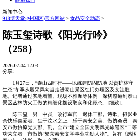
联系我们
新闻中心
918博天堂·(中国区)官方网站
>
食品安全动态
>
陈玉玺诗歌《阳光行吟》
（258）
2026-07-04 12:03
分享:
1月27日，“泰山四时行——以练建防固防地 以责护林守
生态”冬季从题采风勾当走进泰山景区红门办理区及艾洼驻
地。记者通过实地看望、现场不雅摩等体例，深切感遭到泰山
景区丛林防火工做的精细化摆设取实和化形态。[细致]。
陈玉玺，男，中员，改行军官，退休干部。诗歌、摄影业
余快乐喜爱者。生于汶水之上，乐于泰安之美。做协会员，泰
安市做协原党支部、副。全市“建立全国文明风光旅逛区”二等
功荣立者，市做协“繁荣泰安文学事业功勋人物”。著有《感悟