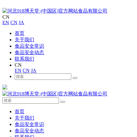
CN
EN
CN
JA
首页
关于我们
食品安全常识
食品安全动态
联系我们
CN
EN
CN
JA
首页
关于我们
食品安全常识
食品安全动态