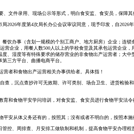
要、文件录用、现场公示等形式，明白食安监、食安员，保障其
026年度第4次局长办公会议审议同意，现予印发，自2026年
餐饮办事（含划一规模的个别工商户、地方厨房）企业；连锁食
运营企业，用餐人数500人以上的学校食堂及其承包运营企业，
对温度、湿度等有特殊要求的储存营业的非食物出产运营者；大
事第三方平台、曲播电商平台。
运营者和食物出产运营相关办事供给者。具体指！
查，沉点查抄许可无效期、许可类别、场合卫生、进货检验和
育和食物平安学问培训，对食安监、食安员进行食物平安法令
物平安从体义务还有的，按照其；没有或者不明白的，按照本施
管控、周排查、月安排工做轨制和机制，提高食物平安办理程