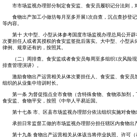
市市场监视办理部分制定食安监、食安员履职记分法则，对
食物出产加工小做坊每月至多开展1次自查，沉点查抄登记证
等内容。
第十 大中型、小型从体参考国度市场监视办理总局公开辟布
次要担任人或者其授权的食安监签批后落实。大中型、小型从
律例、规章还有的，按照其。
（二）周排查。食安监或者食安员每周至多组织1次风险现患
排查管理演讲》。
激励食物出产运营相关从体次要担任人、食安监、食安员加
组织的从业集中培训时长。
第一条 为督促指点全市食物（含特殊食物、食物添加剂，下
食安监、食物平安，按照《中华人平易近国。
第十七条 市、区县市场监视办理部分依法组织实施对食物
承担日常监督工做的市场监视办理部分担任辖区内食物出产
第十九条 食物出产运营相关从体该当将停业执照、许可（存