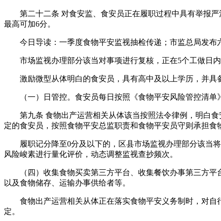
第二十二条 对食安监、食安员正在履职过程中具有举报严沉
最高可加6分。
今日导读：一季度食物平安监视抽检传递；市监总局发布六项食
市场监视办理部分该当对事项进行复核，正在5个工做日内
激励微型从体明白的食安员，具有高中及以上学历，并具备
（一）日管控。食安员每日按照《食物平安风险管控清单》
第九条 食物出产运营相关从体该当按照法令律例，明白食安
定的食安员，按照食物平安总监职责和食物平安员守则承担食
履职记分降至0分及以下的，区县市场监视办理部分该当将当
风险峻素进行量化评价，动态调整监视查抄频次。
（四）收集食物买卖第三方平台、收集餐饮办事第三方平台
以及食物储存、运输办事供给者等。
食物出产运营相关从体正在落实食物平安义务制时，对自行
定。