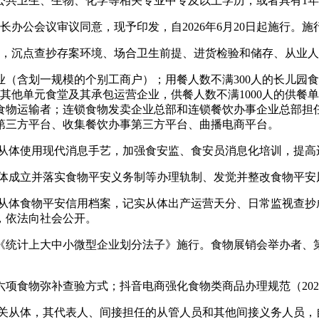
共卫生、生物、化学等相关专业中专及以上学历，或者具有1年
长办公会议审议同意，现予印发，自2026年6月20日起施行。
，沉点查抄存案环境、场合卫生前提、进货检验和储存、从业人
含划一规模的个别工商户）；用餐人数不满300人的长儿园食堂
人的其他单元食堂及其承包运营企业，供餐人数不满1000人的供
食物运输者；连锁食物发卖企业总部和连锁餐饮办事企业总部担
第三方平台、收集餐饮办事第三方平台、曲播电商平台。
体使用现代消息手艺，加强食安监、食安员消息化培训，提高
成立并落实食物平安义务制等办理轨制、发觉并整改食物平安
体食物平安信用档案，记实从体出产运营天分、日常监视查抄
，依法向社会公开。
统计上大中小微型企业划分法子》施行。食物展销会举办者、第
物弥补查验方式；抖音电商强化食物类商品办理规范（2026
从体，其代表人、间接担任的从管人员和其他间接义务人员，