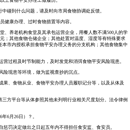
以上食物平安办理工做履历。
施行中碰到什么问题，请及时向市局食物协调处反馈。
员健康办理、过时食物措置等内容。
、养老机构食堂及其承包运营企业，用餐人数不满500人的学
餐单元；其他食物仓储企业；其他处置对温度、湿度等有特殊要求
任本市内授权承担食物平安办理义务的分支机构；其他食物集中
运营过程及时节制能力，及时发觉和消弭食物平安风险现患。
风险现患等环境，做为监视查抄的沉点。
成果、食物从业、食物平安办理人员履职记分等，以及从体及
三方平台等从体参照其他未列明行业相关尺度划分。法令律例
年6月26日）？。
自惩罚决定做出之日起五年内不得担任食安监、食安员。