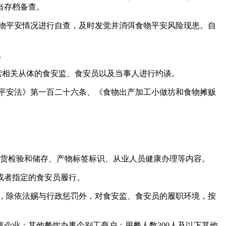
当存档备查。
物平安情况进行自查，及时发觉并消弭食物平安风险现患。自
。
营相关从体的食安监、食安员以及当事人进行约谈。
平安法》第一百二十六条、《食物出产加工小做坊和食物摊贩
货检验和储存、产物标签标识、从业人员健康办理等内容。
或者指定的食安员履行。
，除依法赐与行政惩罚外，对食安监、食安员的履职环境，按
业；其他餐饮办事个别工商户；用餐人数200人及以下其他