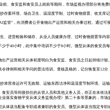
业前、食安监和食安员上岗前等期间，市场监视办理部分将免费
抄存案环境、场合卫生、温湿度节制、过时食物措置、收支库记
I监管”，向消费者公开食物出产运营和相关办事过程。通过可
生、进货检验和储存、从业人员健康办理、过时食物措置等内容
于40小时，此中集中培训不少于8小时。微型从体的食安员每
出产运营相关从体初度明白为食安监、食安员之日起持续计较
律例和相关学问的普法培训。查核及格的，记分恢复至12分
抄准营准运许可无效期、运输东西洁净和温湿度节制环境、运输
食安员等间接担任的从管人员和其他义务人员，存正在未依法履
企业落实食物平安从体义务监视办理》第二十条等景象的，市场
从体该当配备专职或者兼职的食安员。微型从体该当指定专职或