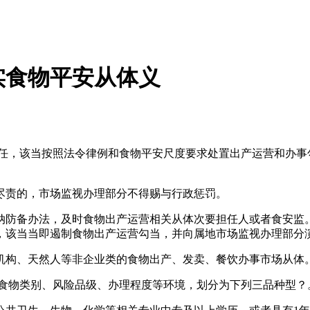
实食物平安从体义
，该当按照法令律例和食物平安尺度要求处置出产运营和办事
责的，市场监视办理部分不得赐与行政惩罚。
防备办法，及时食物出产运营相关从体次要担任人或者食安监。
，该当当即遏制食物出产运营勾当，并向属地市场监视办理部分
构、天然人等非企业类的食物出产、发卖、餐饮办事市场从体
食物类别、风险品级、办理程度等环境，划分为下列三品种型？