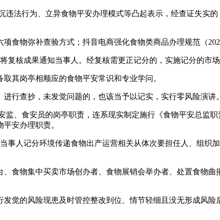
违法行为、立异食物平安办理模式等凸起表示，经查证失实的
物弥补查验方式；抖音电商强化食物类商品办理规范（2026
将复核成果通知当事人。经复核需更正记分的，实施记分的市场
取其岗亭相顺应的食物平安常识和专业学问。
进行查抄，未发觉问题的，也该当予以记实，实行零风险演讲
监、食安员的岗亭职责，连系现实制定施行《食物平安总监职
物平安办理职责。
事人记分环境传递食物出产运营相关从体次要担任人、组织加
、食物集中买卖市场创办者、食物展销会举办者、处置食物曲播
发觉的风险现患及时管控整改到位、情节轻细且没无形成风险后