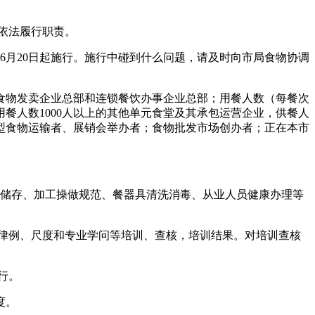
依法履行职责。
6月20日起施行。施行中碰到什么问题，请及时向市局食物协调
物发卖企业总部和连锁餐饮办事企业总部；用餐人数（每餐次
用餐人数1000人以上的其他单元食堂及其承包运营企业，供餐人
中型食物运输者、展销会举办者；食物批发市场创办者；正在本市
储存、加工操做规范、餐器具清洗消毒、从业人员健康办理等
律例、尺度和专业学问等培训、查核，培训结果。对培训查核
行。
度。