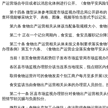
产运营场合夺目或者以消息化体例进行公开。《食物平安风险
第十四条 微型从体参考国度市场监视办理总局公开辟布的《
查环境能够采纳文字、表格、图像、视频等恰当形式予以记实
第六条 食物出产运营相关从体该当配备取规模大小、食物
第二十 正在一个记分周期内，食安监、食安员履职记分降至
第三十条 食物出产运营相关从体未按义务制要求落实食物平
办理条例》第五十六条、《食物出产运营企业落实食物平安从
当前！首页食物资讯权势巨子发布市场监管局市场监视办理
各区县市场监视办理部分该当连系当地现实，指点辖区内食
取得食物运营许可的食物发卖个别工商户每月至多开展1次
食安监该当由食物出产运营相关从体的办理层人员担任。按
第二十一条 区县市场监视办理部分对食物出产运营相关从体
照情节轻沉赐与负面扣分。
微型从体：食物出产加工小做坊；依法取得食物运营许可或者