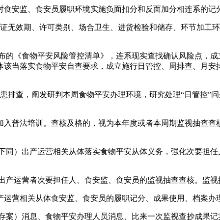
食安监、食安员履职环境实施负面扣分和反面加分相连系的记
无效期、许可类别、场合卫生、进货检验和储存、环节加工环
的《食物平安风险管控清单》，连系现实查找确认风险点，成
体该当落实食物平安自查要求，成立施行日管控、周排查、月安
排查，阐发研判本周食物平安办理环境，研究处理“日管控”问
入普法培训。查核及格的，视为本年度或者本周期监视抽查查核
同）出产运营相关从体落实食物平安从体义务，强化次要担任
出产运营者次要担任人、食安监、食安员的监视抽查查核。监视
运营相关从体食安监、食安员的履职记分、成果使用、档案办
案）消息、食物平安办理人员消息、比来一次监视查抄成果记