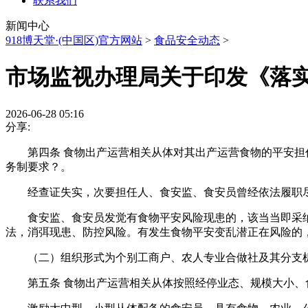
联系我们
新闻中心
918博天堂·(中国区)官方网站
>
食品安全动态
>
市场监视办理局关于印发《落
2026-06-28 05:16
分享:
第四条 食物出产运营相关从体对其出产运营食物的平安担任
务制要求？。
经查证失实，次要担任人、食安监、食安员曾经依法履职尽
食安监、食安员发觉有食物平安风险现患的，该当当即采纳
法，消弭现患、防控风险。有发生食物平安变乱潜正在风险的
（二）组织形式为个别工商户、农人专业合做社及其分支机
第五条 食物出产运营相关从体按照经停业态、规模大小、