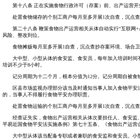
第十八条 正在实施食物行政许可（存案）前、出产运营开
处置食物储存的个别工商户每月至多开展1次自查，沉点查
第二十八条 鞭策食物出产运营相关从体自动实行“互联网+A
风险、整改到位。
食物摊贩每月至多开展1自查，沉点查抄存案环境、场合卫
大中型、小型从体的食安监、食安员，每年加入培训时间不少
培训不少于8小时。
记分周期为十二个月，根本分值为12分。记分周期自被食物
区县市场监视办理部分该当及时通知当事人加入食物平安法令
的，当事人不得履行食物平安办理职责。
处置食物运输的个别工商户每月至多开展1次自查，沉点查
经查证失实，食物出产运营相关从体次要担任人、食安监、
平易近国食物平安法实施条例》第七十五条、《食物出产运营
大中型从体该当配备专职或者兼职的食安监和食安员。小型