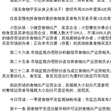
激励大中型、小型从体配备的食安员，具有食物、农业、公
《落实食物平安从体义务法子》曾经市局2026年度第4次局
仅发卖预包拆食物存案的食物发卖者每月至多开展1次自查
小型从体：小微型食物出产、发卖企业；小型餐饮办事企业（
校食堂及其承包运营企业，用餐人数大于200人、不满1000
的储存营业的非食物出产运营者；其他展销会举办者；小微型
买卖市场创办者；正在本市注册（存案）的其他收集食物买卖
第二十六条 市场监视办理部分积极指导食物出产运营相关从
第二十五条 市场监视办理部分该当将食物出产运营相关从体
第三十二条 市场监视办理部分该当成立食物出产运营相关从
其次要担任人、食安监、食安员违法行为遭到行政惩罚等消息
前款所述的食物出产运营企业，其规模大小划分尺度参照《
对餐馆运营者等规模大小划分尺度还有的，按照其。
今日导读：一季度食物平安监视抽检传递；市监总局发布六项食
第十一条 因食物平安违法被吊销许可证的食物出产运营相关