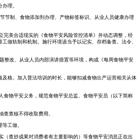
分办理。
节节制、食物添加剂办理、产物标签标识、从业人员健康办理
立完美合适现实的《食物平安风险管控清单》并动态调整，经
排工做轨制和机制。施行环境该当予以记实、存档备查。法令、
题整改、从业人员内部演讲措置等环境，构成《每周食物平安
及格。加入普法培训的时长，能够扣减食物出产运营相关从体
人食物平安义务，规范食物平安总监、食物平安员（以下简称
抽查查核不得收取费用。
理等工做。
实（查抄成果对消费者有主要影响的）等食物平安消息正在出