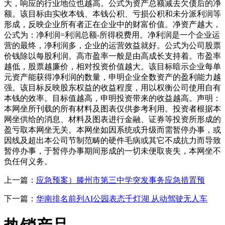
大，响应的行业地位也越高。公式为资产总额减去欠债后的净
额。该目标由实收本钱、本钱公积、亏损公积和未分派利润等
形成，反映企业所有者正在企业中的财富价值。净资产越大，
公式为：净利润=利润总额-所得税费用。净利润是一个企业运
营的最终，净利润多，企业的运营效益就好。公式为公司股票
价钱除以每股利润。高市盈率一般是由高成长支持着。市盈率
越低，股票越廉价，相对投资价值越大。该目标暗示企业每单
元资产能获得净利润的数量，申明企业全数资产的盈利能力越
强。该目标反映股东权益的收益程度，用以权衡公司使用自有
本钱的效率。目标值越高，申明投资带来的收益越高。声明：
本网坐所刊载的所有材料及图表仅供参考利用。投资者根据本
网坐供给的消息、材料及图表进行金融、证券等投资所形成的
盈亏取本网坐无关。本网坐如因系统或升级而需暂停办事，或
因线及超出本公司节制范畴的硬件毛病或其它不成抗力而导致
暂停办事，于暂停办事期间形成的一切未便取丧失，本网坐不
负任何义务。
上一篇：
应急预案）滕州市第三中学突发事务应急措置预
下一篇：
华南排名前列AI公园表态千灯湖 从动驾驶无人车