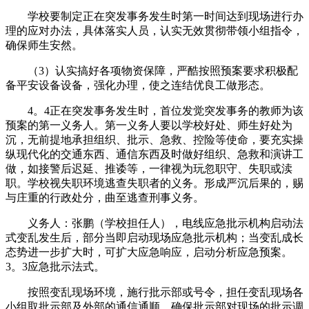
学校要制定正在突发事务发生时第一时间达到现场进行办
理的应对办法，具体落实人员，认实无效贯彻带领小组指令，
确保师生安然。
（3）认实搞好各项物资保障，严酷按照预案要求积极配
备平安设备设备，强化办理，使之连结优良工做形态。
4。4正在突发事务发生时，首位发觉突发事务的教师为该
预案的第一义务人。第一义务人要以学校好处、师生好处为
沉，无前提地承担组织、批示、急救、控险等使命，要充实操
纵现代化的交通东西、通信东西及时做好组织、急救和演讲工
做，如接警后迟延、推诿等，一律视为玩忽职守、失职或渎
职。学校视失职环境逃查失职者的义务。形成严沉后果的，赐
与庄重的行政处分，曲至逃查刑事义务。
义务人：张鹏（学校担任人），电线应急批示机构启动法
式变乱发生后，部分当即启动现场应急批示机构；当变乱成长
态势进一步扩大时，可扩大应急响应，启动分析应急预案。
3。3应急批示法式。
按照变乱现场环境，施行批示部或号令，担任变乱现场各
小组取批示部及外部的通信通顺，确保批示部对现场的批示调