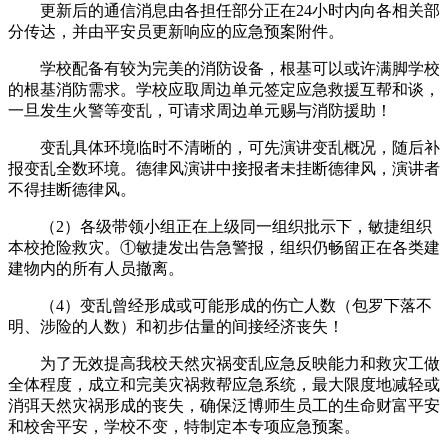
更新后的通信消息由各担任部分正在24小时内向各相关部
分传达，并由平安员更新响应的应急预案附件。
学校配备有较为完美的消防设备，根基可以或许满脚学校
的根基消防需求。学校应取周边单元签定应急救援互帮和谈，
一旦发生火警等变乱，可请求周边单元赐与消防援助！
变乱具体环境临时不清晰的，可先演讲变乱概况，随后补
报变乱全数环境。德律风演讲中接报者未挂断德律风，演讲者
不得挂断德律风。
（2）各级带领小组正在上级同一组织批示下，敏捷组织
本校抢险救灾。①敏捷发出告急警报，组织仍畅留正在各类建
建物内的所有人员撤离。
（4）变乱曾经形成或可能形成的伤亡人数（包罗下落不
明、涉险的人数）和初步估量的间接经济丧失！
为了无效提高我校天然灾祸变乱应急反映能力和救灾工做
全体程度，成立和完美灾祸救帮应急系统，最大限度地减轻或
消弭天然灾祸形成的丧失，确保泛博师生员工的生命财富平安
和校舍平安，学校不变，特制定本专项应急预案。