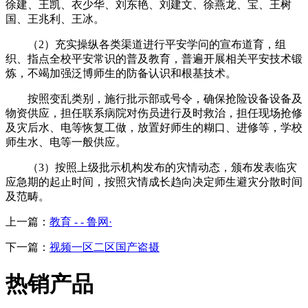
徐建、王凯、衣少华、刘东艳、刘建文、徐燕龙、宝、王树
国、王兆利、王冰。
（2）充实操纵各类渠道进行平安学问的宣布道育，组
织、指点全校平安常识的普及教育，普遍开展相关平安技术锻
炼，不竭加强泛博师生的防备认识和根基技术。
按照变乱类别，施行批示部或号令，确保抢险设备设备及
物资供应，担任联系病院对伤员进行及时救治，担任现场抢修
及灾后水、电等恢复工做，放置好师生的糊口、进修等，学校
师生水、电等一般供应。
（3）按照上级批示机构发布的灾情动态，颁布发表临灾
应急期的起止时间，按照灾情成长趋向决定师生避灾分散时间
及范畴。
上一篇：
教育 - - 鲁网·
下一篇：
视频一区二区国产盗摄
热销产品