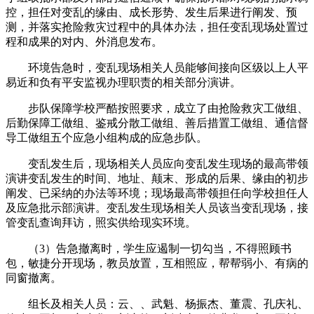
控，担任对变乱的缘由、成长形势、发生后果进行阐发、预
测，并落实抢险救灾过程中的具体办法，担任变乱现场处置过
程和成果的对内、外消息发布。
环境告急时，变乱现场相关人员能够间接向区级以上人平
易近和负有平安监视办理职责的相关部分演讲。
步队保障学校严酷按照要求，成立了由抢险救灾工做组、
后勤保障工做组、鉴戒分散工做组、善后措置工做组、通信督
导工做组五个应急小组构成的应急步队。
变乱发生后，现场相关人员应向变乱发生现场的最高带领
演讲变乱发生的时间、地址、颠末、形成的后果、缘由的初步
阐发、已采纳的办法等环境；现场最高带领担任向学校担任人
及应急批示部演讲。变乱发生现场相关人员该当变乱现场，接
管变乱查询拜访，照实供给现实环境。
（3）告急撤离时，学生应遏制一切勾当，不得照顾书
包，敏捷分开现场，教员放置，互相照应，帮帮弱小、有病的
同窗撤离。
组长及相关人员：云、、武魁、杨振杰、董震、孔庆礼、