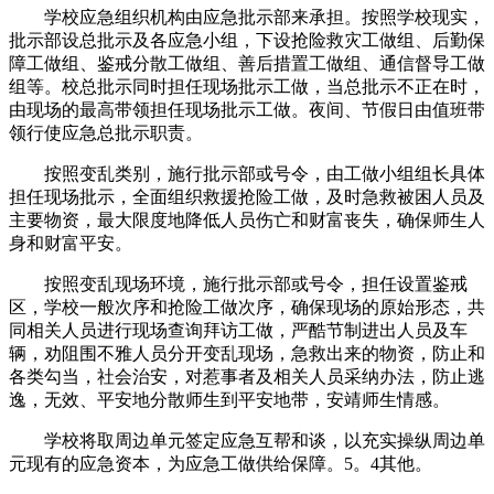
学校应急组织机构由应急批示部来承担。按照学校现实，
批示部设总批示及各应急小组，下设抢险救灾工做组、后勤保
障工做组、鉴戒分散工做组、善后措置工做组、通信督导工做
组等。校总批示同时担任现场批示工做，当总批示不正在时，
由现场的最高带领担任现场批示工做。夜间、节假日由值班带
领行使应急总批示职责。
按照变乱类别，施行批示部或号令，由工做小组组长具体
担任现场批示，全面组织救援抢险工做，及时急救被困人员及
主要物资，最大限度地降低人员伤亡和财富丧失，确保师生人
身和财富平安。
按照变乱现场环境，施行批示部或号令，担任设置鉴戒
区，学校一般次序和抢险工做次序，确保现场的原始形态，共
同相关人员进行现场查询拜访工做，严酷节制进出人员及车
辆，劝阻围不雅人员分开变乱现场，急救出来的物资，防止和
各类勾当，社会治安，对惹事者及相关人员采纳办法，防止逃
逸，无效、平安地分散师生到平安地带，安靖师生情感。
学校将取周边单元签定应急互帮和谈，以充实操纵周边单
元现有的应急资本，为应急工做供给保障。5。4其他。