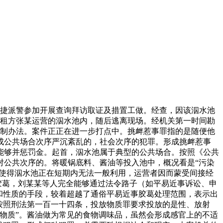
我局敏捷派警参加开展查询拜访取证及措置工做。经查，因该泅水池
入承租方张某运营的泅水池内，随后逃离现场。经机关第一时间勘
强制办法。案件正正在进一步打点中。挑衅惹事罪指的是随便他
成公共场合次序严沉紊乱的，社会次序的犯罪。形成挑衅惹事
能够并惩罚金。起首，泅水池属于典型的公共场合。按照《公共
对公共次序的。将暖锅底料、酱油等投入池中，概况看是“污染
上使得泅水池正在短期内无法一般利用，运营者因而蒙受间接经
胶葛，刘某某等人完全能够通过法令路子（如平易近事诉讼、申
和性质的手段，较着超越了通俗平易近事胶葛处理范围，表示出
按照刑法第一百一十四条，投放物质罪要求投放的是性、放射
物质”。酱油做为常见的食物调味品，虽然会形成感官上的不适