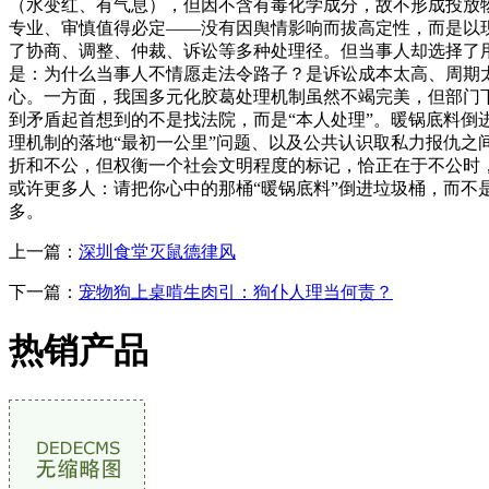
（水变红、有气息），但因不含有毒化学成分，故不形成投放
专业、审慎值得必定——没有因舆情影响而拔高定性，而是以
了协商、调整、仲裁、诉讼等多种处理径。但当事人却选择了
是：为什么当事人不情愿走法令路子？是诉讼成本太高、周期太
心。一方面，我国多元化胶葛处理机制虽然不竭完美，但部门
到矛盾起首想到的不是找法院，而是“本人处理”。暖锅底料
理机制的落地“最初一公里”问题、以及公共认识取私力报仇
折和不公，但权衡一个社会文明程度的标记，恰正在于不公时
或许更多人：请把你心中的那桶“暖锅底料”倒进垃圾桶，而
多。
上一篇：
深圳食堂灭鼠德律风
下一篇：
宠物狗上桌啃生肉引：狗仆人理当何责？
热销产品