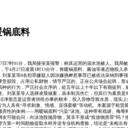
暖锅底料
4月27日7时01分，我局接张某报警：称其运营的泅水池被人。
，于4月27日凌晨1时13分许，将暖锅底料、酱油等液态物投
，刘某某等8名犯罪嫌疑人因涉嫌挑衅惹事罪已被依法采纳刑事
肆意损毁、占用公私财物，情节严沉的、正在公共场合起哄，形
四种的行为，严沉社会次序的，处五年以上十年以下有期徒刑，
性。刘某某等人选择凌晨做案，虽未制员伤亡，但其行为素质是
的洁净形态是运营者供给办事的根本，投入异物导致水质，现实
行为人具有“寻求刺激、情感、逞强耍横”等动机。本案源于租赁
搬弄性的体例——用暖锅底料“污染”泳池。这种带有戏谑、侮辱
网友可能会问：向泳池投抛异物，莫非不形成“投放物质罪”吗？
警方第一时间勘验提取水样并送专业机构查验，结论是“未检出有