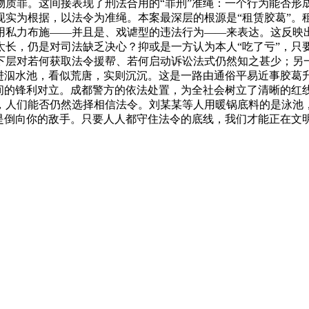
物质罪。这间接表现了刑法合用的“罪刑”准绳：一个行为能否形
现实为根据，以法令为准绳。本案最深层的根源是“租赁胶葛”。
用私力布施——并且是、戏谑型的违法行为——来表达。这反映
长，仍是对司法缺乏决心？抑或是一方认为本人“吃了亏”，只要
下层对若何获取法令援帮、若何启动诉讼法式仍然知之甚少；另一
倒进泅水池，看似荒唐，实则沉沉。这是一路由通俗平易近事胶葛
之间的锋利对立。成都警方的依法处置，为全社会树立了清晰的红
，人们能否仍然选择相信法令。刘某某等人用暖锅底料的是泳池
不是倒向你的敌手。只要人人都守住法令的底线，我们才能正在文