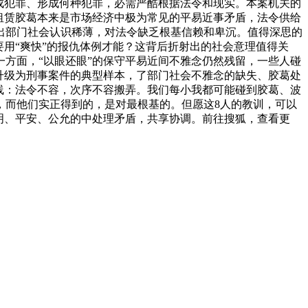
成犯罪、形成何种犯罪，必需严酷根据法令和现实。本案机关的
租赁胶葛本来是市场经济中极为常见的平易近事矛盾，法令供给
出部门社会认识稀薄，对法令缺乏根基信赖和卑沉。值得深思的
用“爽快”的报仇体例才能？这背后折射出的社会意理值得关
方面，“以眼还眼”的保守平易近间不雅念仍然残留，一些人碰
升级为刑事案件的典型样本，了部门社会不雅念的缺失、胶葛处
线：法令不容，次序不容搬弄。我们每小我都可能碰到胶葛、波
，而他们实正得到的，是对最根基的。但愿这8人的教训，可以
明、平安、公允的中处理矛盾，共享协调。前往搜狐，查看更