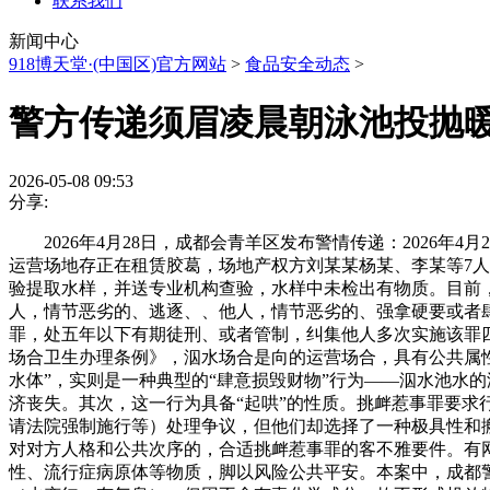
联系我们
新闻中心
918博天堂·(中国区)官方网站
>
食品安全动态
>
警方传递须眉凌晨朝泳池投抛
2026-05-08 09:53
分享:
2026年4月28日，成都会青羊区发布警情传递：2026年
运营场地存正在租赁胶葛，场地产权方刘某某杨某、李某等7人
验提取水样，并送专业机构查验，水样中未检出有物质。目前
人，情节恶劣的、逃逐、、他人，情节恶劣的、强拿硬要或者
罪，处五年以下有期徒刑、或者管制，纠集他人多次实施该罪
场合卫生办理条例》，泅水场合是向的运营场合，具有公共属
水体”，实则是一种典型的“肆意损毁财物”行为——泅水池水
济丧失。其次，这一行为具备“起哄”的性质。挑衅惹事罪要求
请法院强制施行等）处理争议，但他们却选择了一种极具性和
对对方人格和公共次序的，合适挑衅惹事罪的客不雅要件。有
性、流行症病原体等物质，脚以风险公共平安。本案中，成都